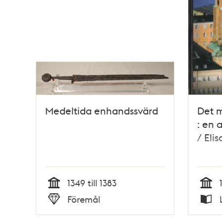
Medeltida enhandssvärd
Det 
: en 
/ Eli
1349 till 1383
Tid
Tid
Föremål
Typ
Typ