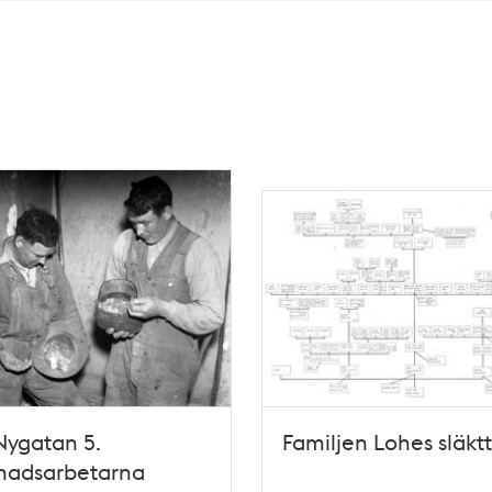
 Nygatan 5.
Familjen Lohes släkt
nadsarbetarna