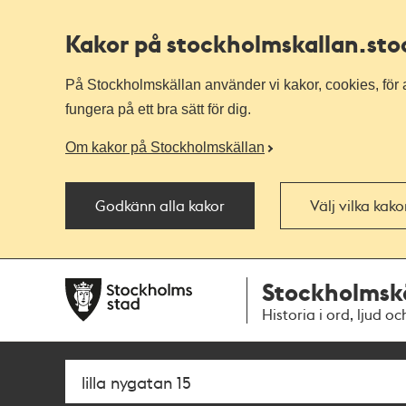
Kakor på stockholmskallan
.st
På Stockholmskällan använder vi kakor, cookies, för a
fungera på ett bra sätt för dig.
Om kakor på Stockholmskällan
Godkänn alla kakor
Välj vilka kak
Till
Till
Stockholmsk
navigationen
huvudinnehållet
Historia i ord, ljud oc
Sök
Fritextsök