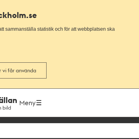
ockholm.se
tt sammanställa statistik och för att webbplatsen ska
or vi får använda
ällan
Meny
h bild