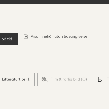
Visa innehåll utan tidsangivelse
a på tid
Litteraturtips
(
1
)
Film & rörlig bild
(
0
)