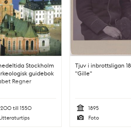
medeltida Stockholm
Tjuv i inbrottsligan 18
arkeologisk guidebok
"Gille"
sabet Regner
1200 till 1550
1895
Tid
Litteraturtips
Foto
Typ