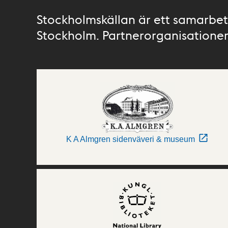
Stockholmskällan är ett samarbete
Stockholm. Partnerorganisationer 
K A Almgren sidenväveri & museum