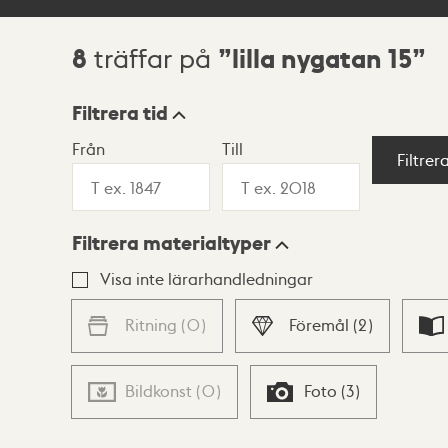
8
lilla nygatan 15
träffar på
Sökresultat
Filtrera tid
Från
Till
Visningsläge
Filtrer
Filtrera materialtyper
Lista
Karta
Visa inte lärarhandledningar
Ritning
(
0
)
Föremål
(
2
)
Bildkonst
(
0
)
Foto
(
3
)