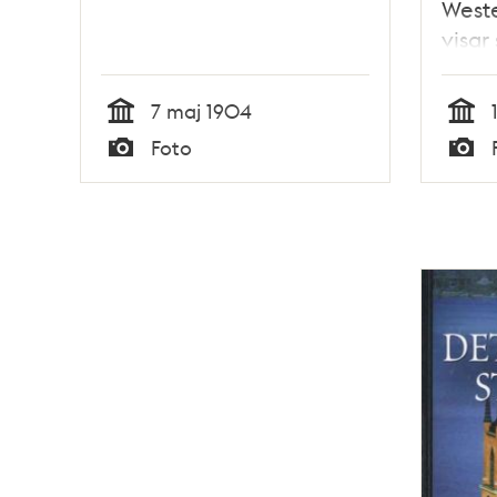
Weste
visar
Lohes
fram 
7 maj 1904
Nyga
Tid
Tid
Foto
Typ
Typ