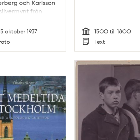
rberg och Karlsson
 silvermynt från
katten som de grävt
i fastigheten Lilla
15 oktober 1937
1500 till 1800
tan 5
Tid
Foto
Text
Typ