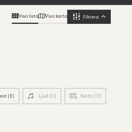
Visa karta
Visa lista
Filtrera
Filtrera
Text
(
2
)
Ljud
(
0
)
Karta
(
0
)