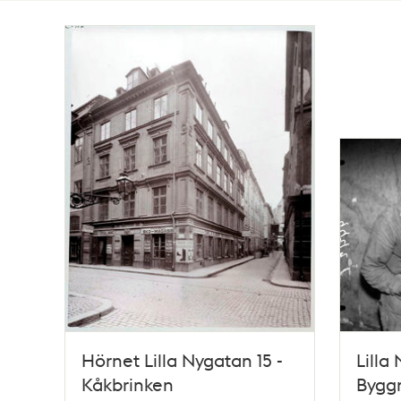
Totalt
8
träffar
Hörnet Lilla Nygatan 15 -
Lilla
Kåkbrinken
Bygg