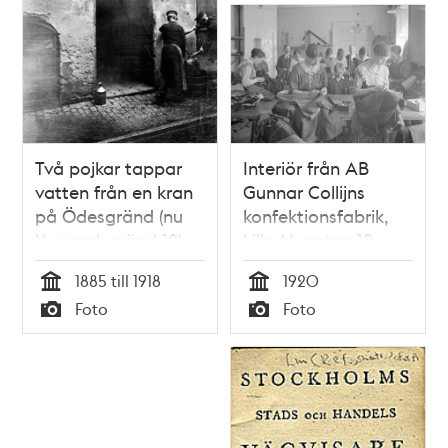
Två pojkar tappar
Interiör från AB
vatten från en kran
Gunnar Collijns
på Ödesgränd (nu
konfektionsfabrik,
Yxsmedsgränd 12).
Lilla Nygatan 12
Gränden gick
1885 till 1918
1920
österut från Lilla
Tid
Tid
Foto
Foto
Nygatan 13,
Typ
Typ
nuvarande Lilla
Nygatan 5