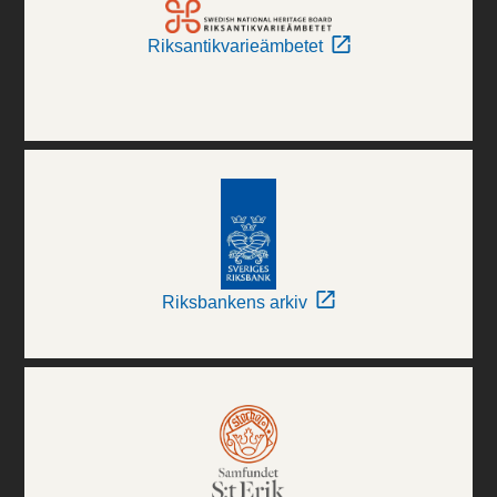
Riksantikvarieämbetet
Riksbankens arkiv