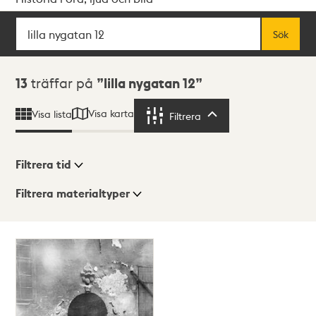
Sök
Fritextsök
Sök
Sökresultat
13
träffar på
lilla nygatan 12
Visa karta
Visa lista
Filtrera
Filtrera
Filtrera tid
Filtrera materialtyper
Visningsläge
Totalt
13
träffar
Lista
Karta