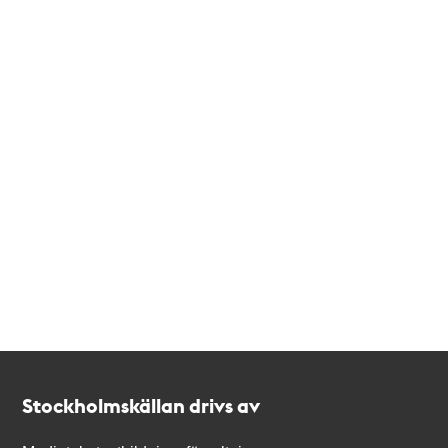
Kontakt
Stockholmskällan
Stockholmskällan drivs av