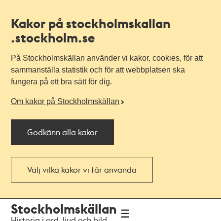
Kakor på stockholmskallan
.stockholm.se
På Stockholmskällan använder vi kakor, cookies, för att
sammanställa statistik och för att webbplatsen ska
fungera på ett bra sätt för dig.
Om kakor på Stockholmskällan
Godkänn alla kakor
Välj vilka kakor vi får använda
Till
Till
Stockholmskällan
navigationen
huvudinnehållet
Historia i ord, ljud och bild