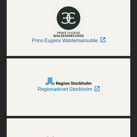
Prins Eugens Waldemarsudde
Regionarkivet Stockholm