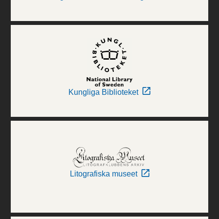
Kungliga Biblioteket
Litografiska museet