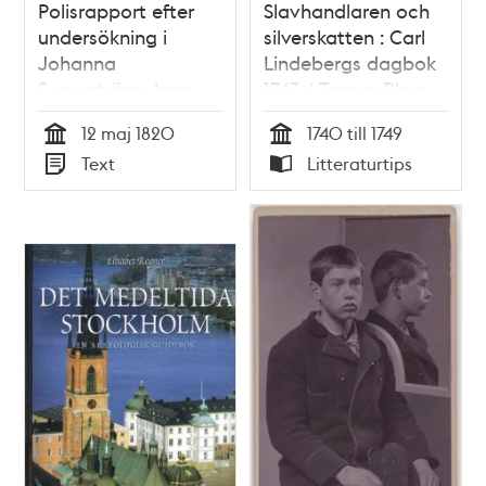
Polisrapport efter
Slavhandlaren och
undersökning i
silverskatten : Carl
Johanna
Lindebergs dagbok
Segerströms hem,
1743 / Tomas Blom
angående fallet Carl
12 maj 1820
1740 till 1749
Fredrik Löfqvist – 12
Tid
Tid
Text
Litteraturtips
maj 1820
Typ
Typ