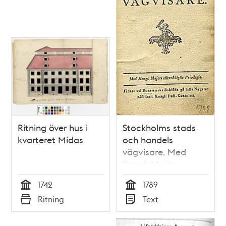
Ritning över hus i
Stockholms stads
kvarteret Midas
och handels
vägvisare. Med
Kongl. Maj:ts
allernådigste
1742
1789
privilegio. Finnes uti
Tid
Tid
Ritning
Text
Runemarcks
Typ
Typ
boklåda på Lilla
Nygatan näst intill