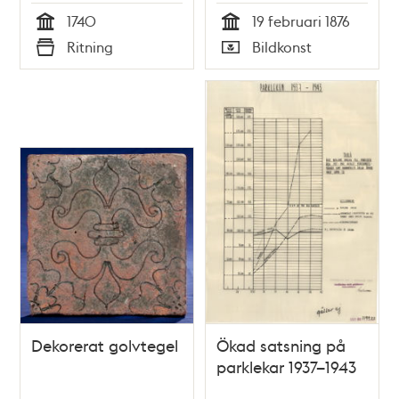
1876
1740
19 februari 1876
Tid
Tid
Ritning
Bildkonst
Typ
Typ
Dekorerat golvtegel
Ökad satsning på
parklekar 1937–1943