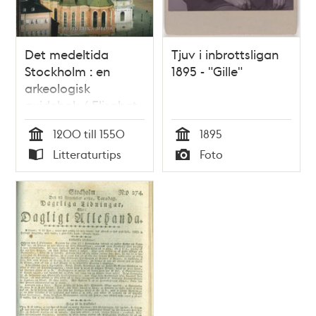
Det medeltida
Tjuv i inbrottsligan
Stockholm : en
1895 - "Gille"
arkeologisk
guidebok / Elisabet
Regner
1200 till 1550
1895
Tid
Tid
Litteraturtips
Foto
Typ
Typ