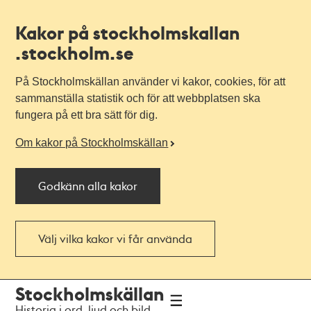
Kakor på stockholmskallan
.stockholm.se
På Stockholmskällan använder vi kakor, cookies, för att
sammanställa statistik och för att webbplatsen ska
fungera på ett bra sätt för dig.
Om kakor på Stockholmskällan
Godkänn alla kakor
Välj vilka kakor vi får använda
Till
Till
Stockholmskällan
navigationen
huvudinnehållet
Historia i ord, ljud och bild