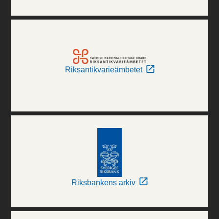
Riksantikvarieämbetet
Riksbankens arkiv