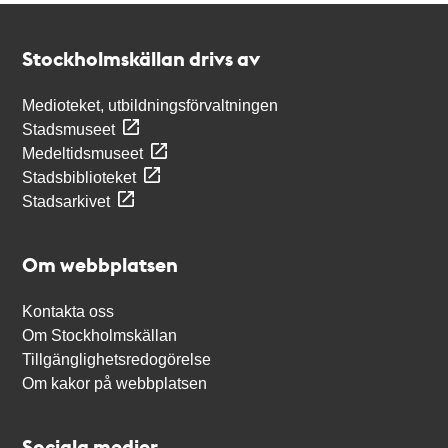
Kontakt
Stockholmskällan
Stockholmskällan drivs av
Medioteket, utbildningsförvaltningen
Stadsmuseet
Medeltidsmuseet
Stadsbiblioteket
Stadsarkivet
Om webbplatsen
Kontakta oss
Om Stockholmskällan
Tillgänglighetsredogörelse
Om kakor på webbplatsen
Sociala medier