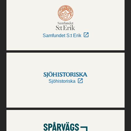
Samfundet S:t Erik
Sjöhistoriska