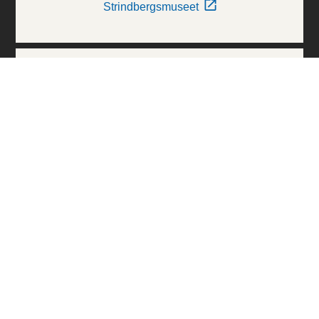
Strindbergsmuseet
Thielska Galleriet
Världskulturmuseerna