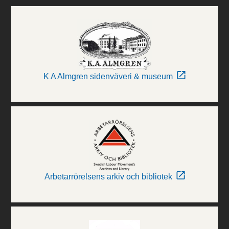
K A Almgren sidenväveri & museum
Arbetarrörelsens arkiv och bibliotek