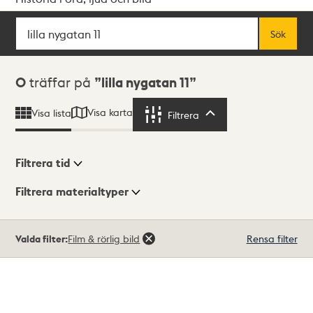
Sök
Fritextsök
Sök
Sökresultat
0
träffar på
lilla nygatan 11
Visa karta
Visa lista
Filtrera
Filtrera
Filtrera tid
Filtrera materialtyper
Visningsläge
Totalt
Valda filter:
Film & rörlig bild
Rensa filter
0
träffar
Lista
Karta