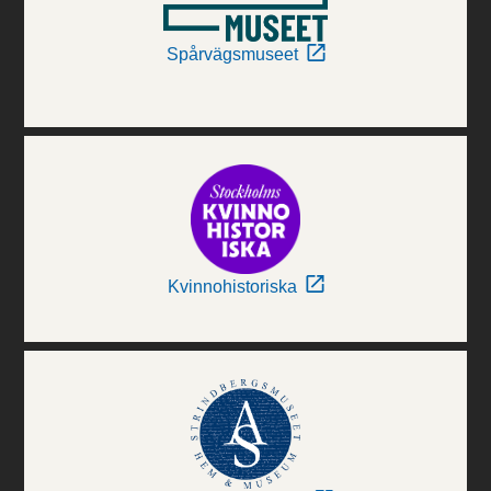
Spårvägsmuseet
Kvinnohistoriska