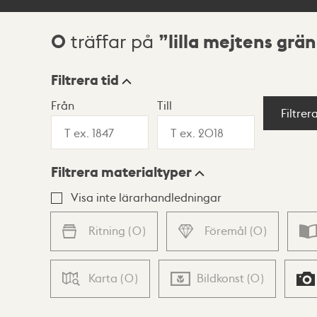
0
lilla mejtens grän
träffar på
Sökresultat
Filtrera tid
Från
Till
Visningsläge
Filtrer
Filtrera materialtyper
Lista
Karta
Visa inte lärarhandledningar
Ritning
(
0
)
Föremål
(
0
)
Karta
(
0
)
Bildkonst
(
0
)