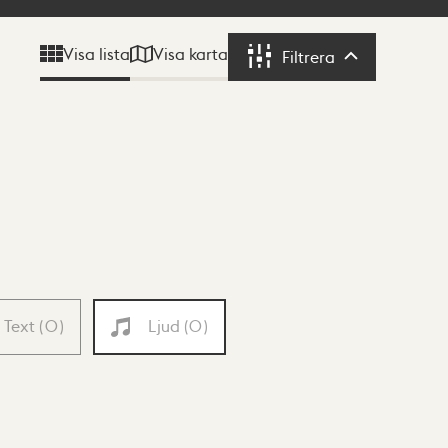
Visa karta
Visa lista
Filtrera
Filtrera
Text
(
0
)
Ljud
(
0
)