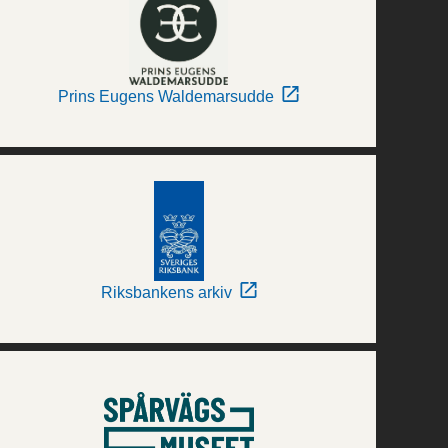
Prins Eugens Waldemarsudde
Riksbankens arkiv