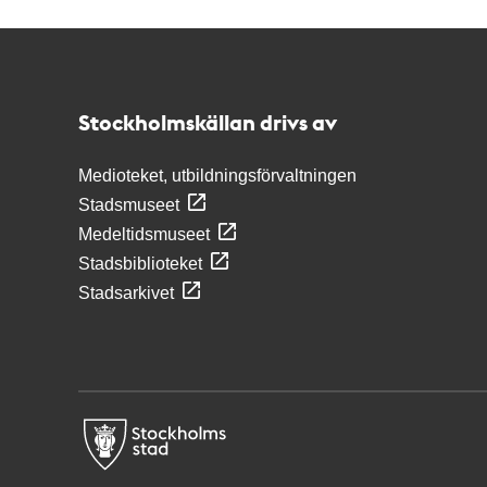
Kontakt
Stockholmskällan
Stockholmskällan drivs av
Medioteket, utbildningsförvaltningen
Stadsmuseet
Medeltidsmuseet
Stadsbiblioteket
Stadsarkivet