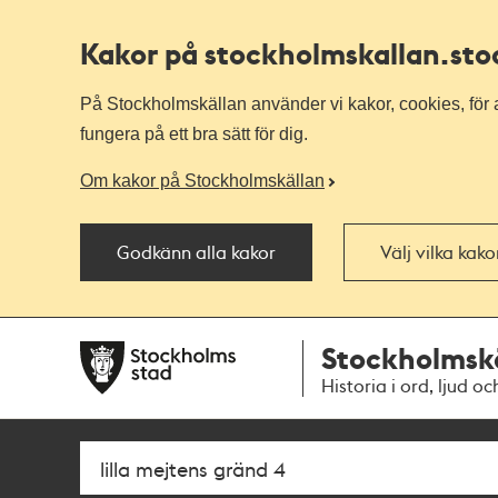
Kakor på stockholmskallan
.st
På Stockholmskällan använder vi kakor, cookies, för a
fungera på ett bra sätt för dig.
Om kakor på Stockholmskällan
Godkänn alla kakor
Välj vilka kak
Till
Till
Stockholmsk
navigationen
huvudinnehållet
Historia i ord, ljud oc
Sök
Fritextsök