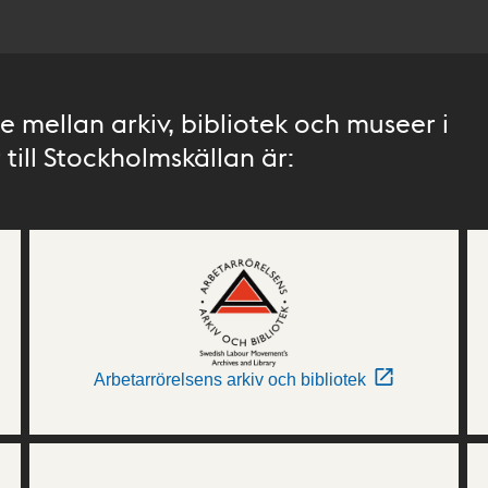
 mellan arkiv, bibliotek och museer i
till Stockholmskällan är:
Arbetarrörelsens arkiv och bibliotek