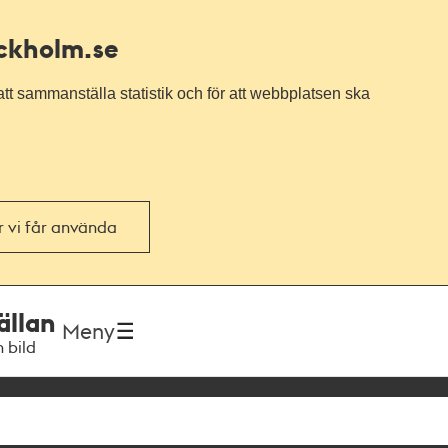
ockholm.se
tt sammanställa statistik och för att webbplatsen ska
or vi får använda
ällan
Meny
h bild