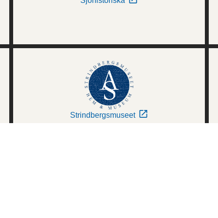
Sjöhistoriska
Strindbergsmuseet