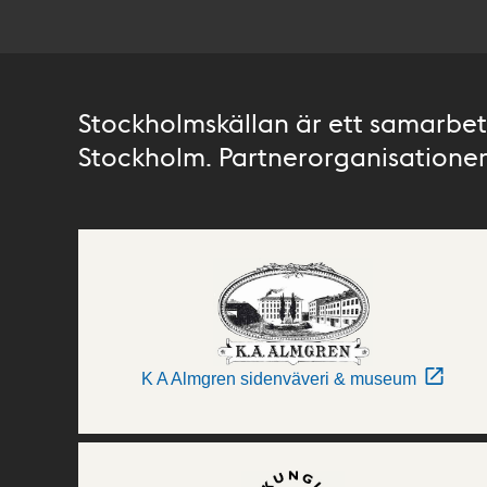
Stockholmskällan är ett samarbete
Stockholm. Partnerorganisationer 
K A Almgren sidenväveri & museum