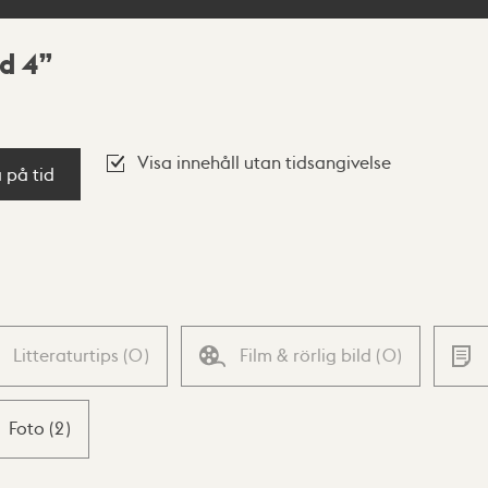
d 4
Visa innehåll utan tidsangivelse
a på tid
Litteraturtips
(
0
)
Film & rörlig bild
(
0
)
Foto
(
2
)