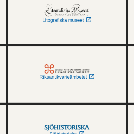
Litografiska museet
Riksantikvarieämbetet