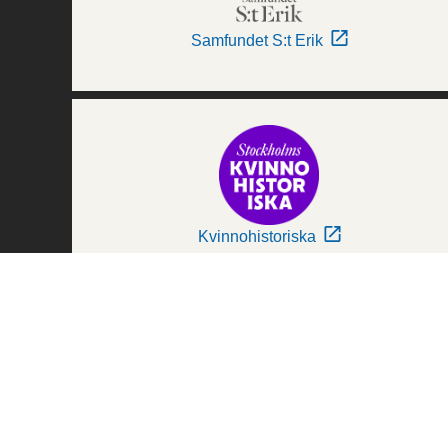
Samfundet S:t Erik
Kvinnohistoriska
Världskulturmuseerna