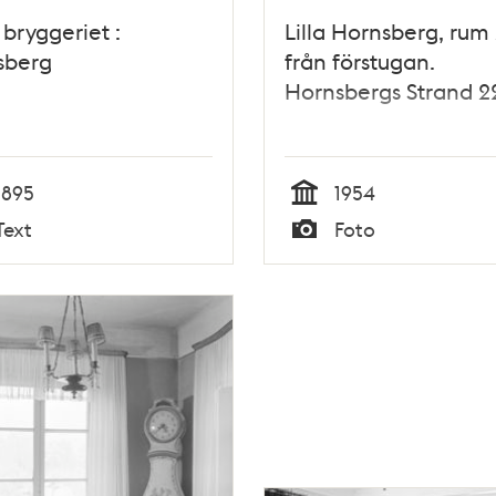
 bryggeriet :
Lilla Hornsberg, rum
sberg
från förstugan.
Hornsbergs Strand 2
1895
1954
Tid
Text
Foto
Typ