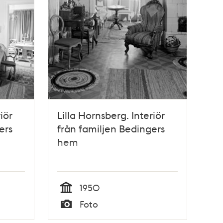
iör
Lilla Hornsberg. Interiör
ers
från familjen Bedingers
hem
1950
Tid
Foto
Typ