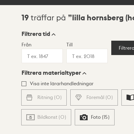
19
lilla hornsberg (
träffar på
Sökresultat
Filtrera tid
Från
Till
Visningsläge
Filtrer
Filtrera materialtyper
Lista
Karta
Visa inte lärarhandledningar
Ritning
(
0
)
Föremål
(
0
)
Bildkonst
(
0
)
Foto
(
15
)