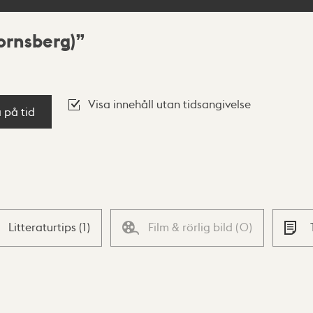
hornsberg)
Visa innehåll utan tidsangivelse
a på tid
Litteraturtips
(
1
)
Film & rörlig bild
(
0
)