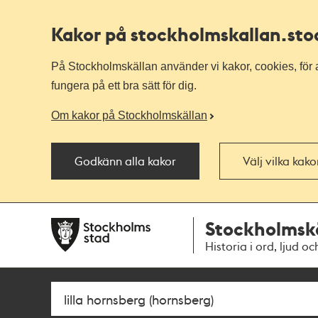
Kakor på stockholmskallan
.st
På Stockholmskällan använder vi kakor, cookies, för a
fungera på ett bra sätt för dig.
Om kakor på Stockholmskällan
Godkänn alla kakor
Välj vilka kak
Till
Till
Stockholmsk
navigationen
huvudinnehållet
Historia i ord, ljud oc
Sök
Fritextsök