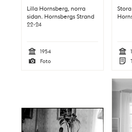
Lilla Hornsberg, norra
Stora
sidan. Hornsbergs Strand
Horn
22-24
1954
Tid
Tid
Foto
Typ
Typ