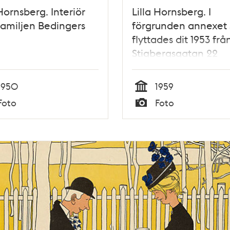
 Hornsberg. Interiör
Lilla Hornsberg. I
familjen Bedingers
förgrunden annexet
flyttades dit 1953 frå
Stigbergsgatan 22
1950
1959
Tid
Foto
Foto
Typ