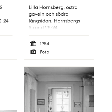
 2
Lilla Hornsberg, östra
gaveln och södra
2-24
långsidan. Hornsbergs
Strand 22-24
1954
Tid
Foto
Typ