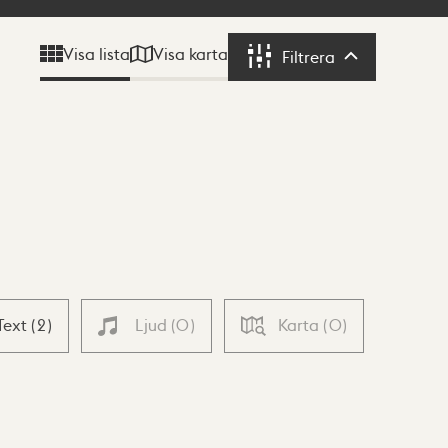
Visa karta
Visa lista
Filtrera
Filtrera
Text
(
2
)
Ljud
(
0
)
Karta
(
0
)