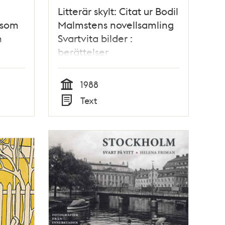
Litterär skylt: Citat ur Bodil
 som
Malmstens novellsamling
n
Svartvita bilder :
berättelser
1988
Tid
Text
Typ