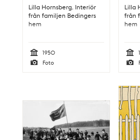
Lilla Hornsberg. Interiör
Lilla
från familjen Bedingers
från 
hem
hem
1950
Tid
Tid
Foto
Typ
Typ