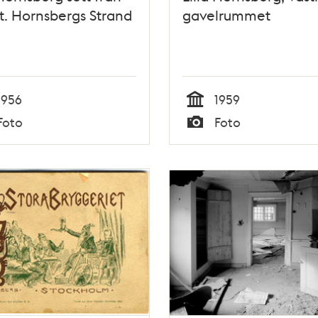
t. Hornsbergs Strand
gavelrummet
1956
1959
Tid
Foto
Foto
Typ