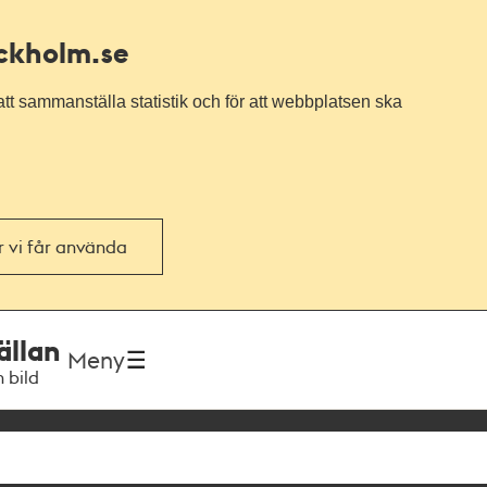
ockholm.se
tt sammanställa statistik och för att webbplatsen ska
or vi får använda
ällan
Meny
h bild