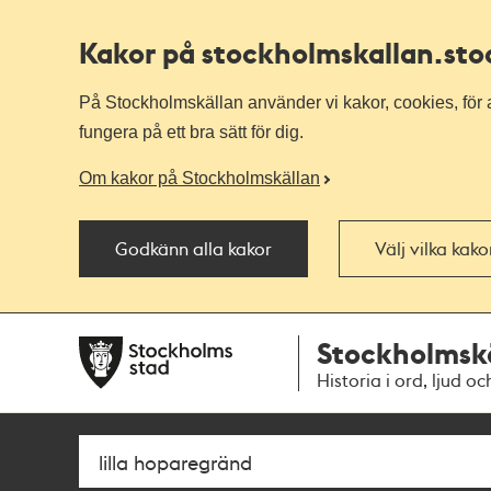
Kakor på stockholmskallan
.st
På Stockholmskällan använder vi kakor, cookies, för a
fungera på ett bra sätt för dig.
Om kakor på Stockholmskällan
Godkänn alla kakor
Välj vilka kak
Till
Till
Stockholmsk
navigationen
huvudinnehållet
Historia i ord, ljud oc
Sök
Fritextsök