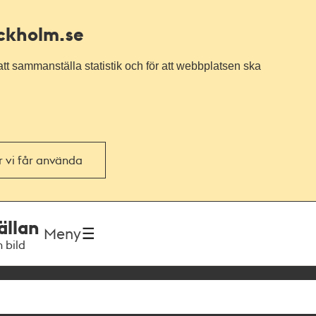
ockholm.se
tt sammanställa statistik och för att webbplatsen ska
or vi får använda
ällan
Meny
h bild