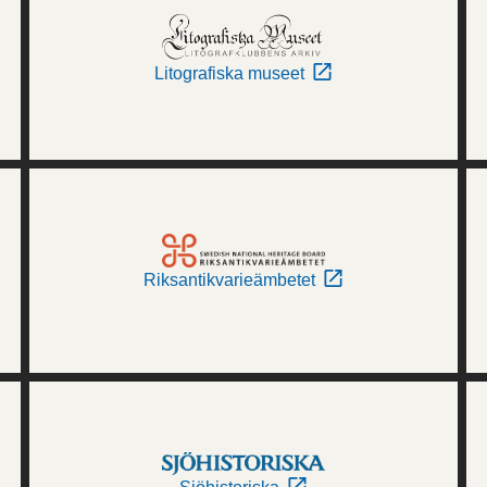
Litografiska museet
Riksantikvarieämbetet