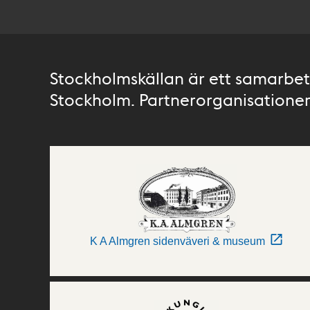
Stockholmskällan är ett samarbete
Stockholm. Partnerorganisationer 
K A Almgren sidenväveri & museum