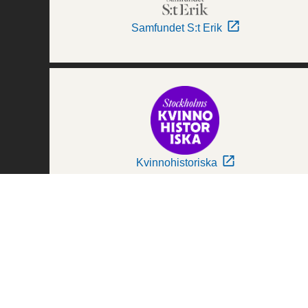
Samfundet S:t Erik
Kvinnohistoriska
Världskulturmuseerna