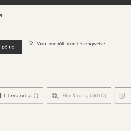
Visa innehåll utan tidsangivelse
a på tid
Litteraturtips
(
1
)
Film & rörlig bild
(
0
)