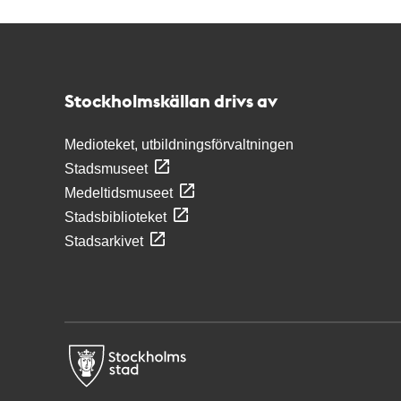
Kontakt
Stockholmskällan
Stockholmskällan drivs av
Medioteket, utbildningsförvaltningen
Stadsmuseet
Medeltidsmuseet
Stadsbiblioteket
Stadsarkivet