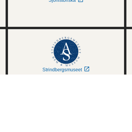
Sjöhistoriska
Strindbergsmuseet