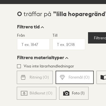
0
lilla hoparegränd
träffar på
Sökresultat
Filtrera tid
Från
Till
Visningsläge
Filtrer
Filtrera materialtyper
Lista
Karta
Visa inte lärarhandledningar
Ritning
(
0
)
Föremål
(
0
)
Bildkonst
(
0
)
Foto
(
1
)