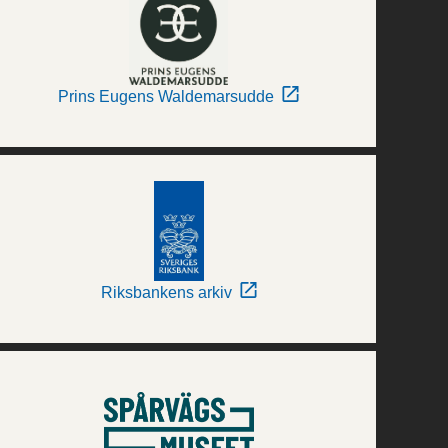
Prins Eugens Waldemarsudde
Riksbankens arkiv