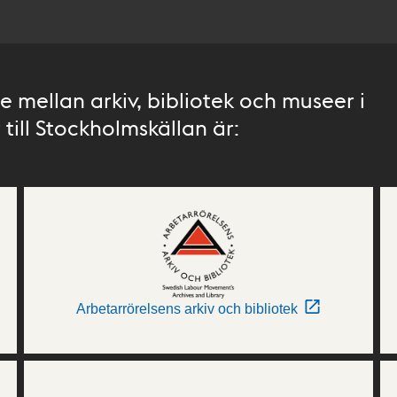
 mellan arkiv, bibliotek och museer i
till Stockholmskällan är:
Arbetarrörelsens arkiv och bibliotek