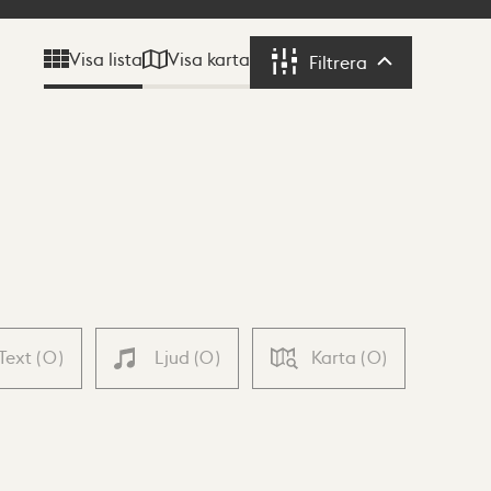
Visa karta
Visa lista
Filtrera
Filtrera
Text
(
0
)
Ljud
(
0
)
Karta
(
0
)