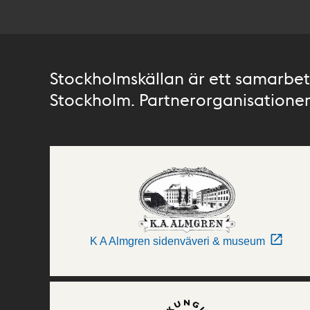
Stockholmskällan är ett samarbete
Stockholm. Partnerorganisationer 
K A Almgren sidenväveri & museum