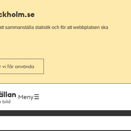
ockholm.se
tt sammanställa statistik och för att webbplatsen ska
or vi får använda
ällan
Meny
h bild