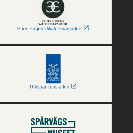
Prins Eugens Waldemarsudde
Riksbankens arkiv