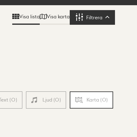
Visa karta
Visa lista
Filtrera
Filtrera
Text
(
0
)
Ljud
(
0
)
Karta
(
0
)