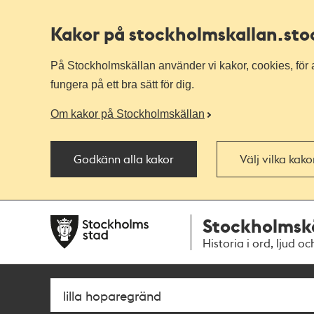
Kakor på stockholmskallan
.st
På Stockholmskällan använder vi kakor, cookies, för a
fungera på ett bra sätt för dig.
Om kakor på Stockholmskällan
Godkänn alla kakor
Välj vilka kak
Till
Till
Stockholmsk
navigationen
huvudinnehållet
Historia i ord, ljud oc
Sök
Fritextsök