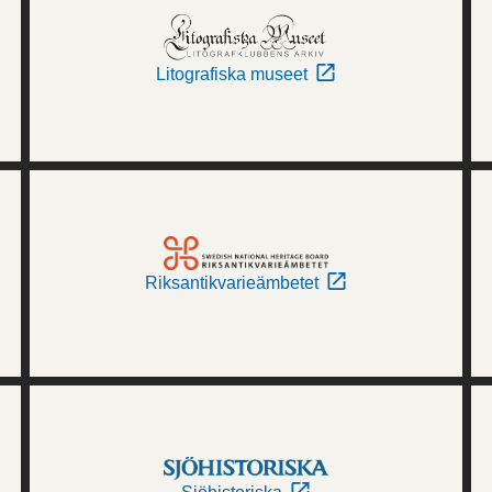
Litografiska museet
Riksantikvarieämbetet