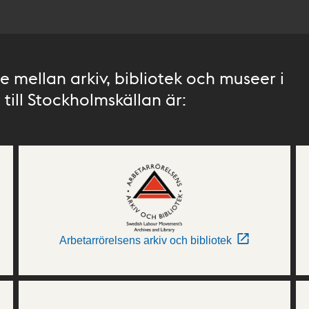
 mellan arkiv, bibliotek och museer i
till Stockholmskällan är:
Arbetarrörelsens arkiv och bibliotek