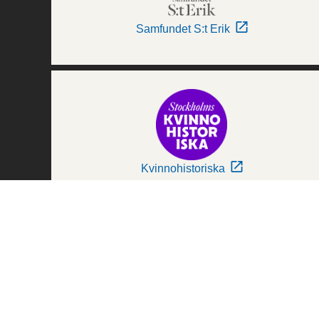
Samfundet S:t Erik
Kvinnohistoriska
Världskulturmuseerna