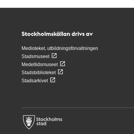
Kontakt
Stockholmskällan
Stockholmskällan drivs av
Medioteket, utbildningsförvaltningen
Stadsmuseet
Medeltidsmuseet
Stadsbiblioteket
Stadsarkivet