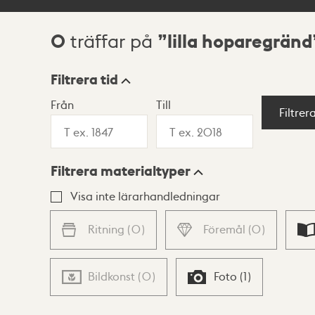
0
lilla hoparegränd
träffar på
Sökresultat
Filtrera tid
Från
Till
Visningsläge
Filtrer
Filtrera materialtyper
Lista
Karta
Visa inte lärarhandledningar
Ritning
(
0
)
Föremål
(
0
)
Bildkonst
(
0
)
Foto
(
1
)