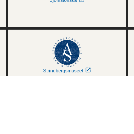
Sjöhistoriska
Strindbergsmuseet