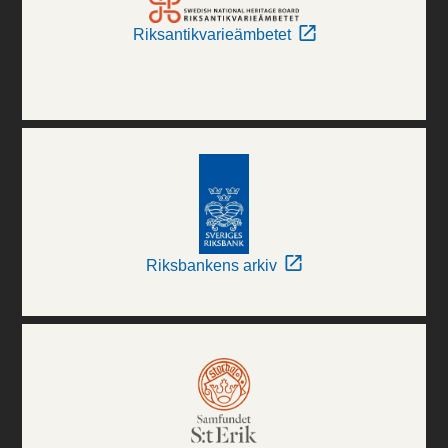
Riksantikvarieämbetet
Riksbankens arkiv