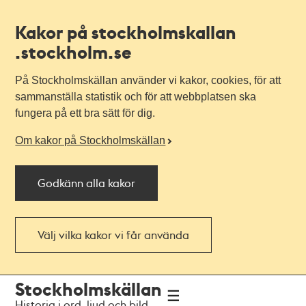
Kakor på stockholmskallan
.stockholm.se
På Stockholmskällan använder vi kakor, cookies, för att
sammanställa statistik och för att webbplatsen ska
fungera på ett bra sätt för dig.
Om kakor på Stockholmskällan
Godkänn alla kakor
Välj vilka kakor vi får använda
Till
Till
Stockholmskällan
navigationen
huvudinnehållet
Historia i ord, ljud och bild