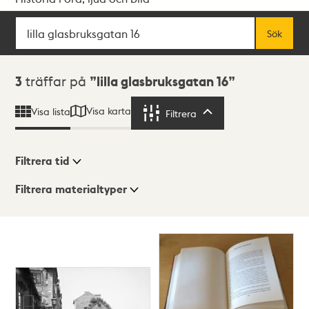
Sök
Fritextsök
Sök
Sökresultat
3
träffar på
lilla glasbruksgatan 16
Visa karta
Visa lista
Filtrera
Filtrera
Filtrera tid
Filtrera materialtyper
Visningsläge
Totalt
3
träffar
Lista
Karta