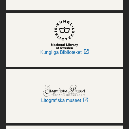
Kungliga Biblioteket
Litografiska museet