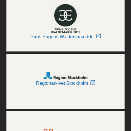
Prins Eugens Waldemarsudde
Regionarkivet Stockholm