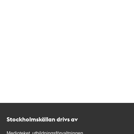
Kontakt
Stockholmskällan
Stockholmskällan drivs av
Medioteket, utbildningsförvaltningen