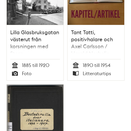
Lilla Glasbruksgatan
Tant Tatti,
västerut från
positivhalare och
korsningen med
Axel Carlsson /
Stora
Harald Norbelie
Glasbruksgatan
1885 till 1920
1890 till 1954
(t.h.). Tv. går trappor
Tid
Tid
Foto
Litteraturtips
till Katarina
Typ
Typ
Kyrkobacke