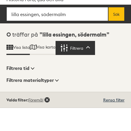
Sök
Fritextsök
Sök
Sökresultat
0
träffar på
lilla essingen, södermalm
Visa karta
Visa lista
Filtrera
Filtrera
Filtrera tid
Filtrera materialtyper
Visningsläge
Totalt
Valda filter:
Föremål
Rensa filter
0
träffar
Lista
Karta