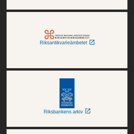
Riksantikvarieämbetet
Riksbankens arkiv