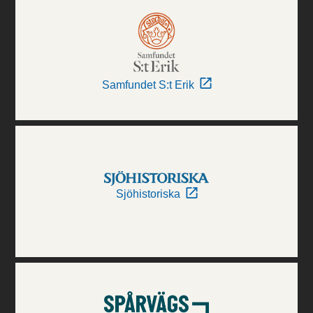
Samfundet S:t Erik
Sjöhistoriska