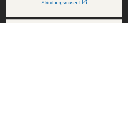
Strindbergsmuseet
Thielska Galleriet
Världskulturmuseerna