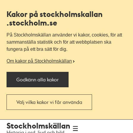
Kakor på stockholmskallan
.stockholm.se
På Stockholmskällan använder vi kakor, cookies, för att
sammanställa statistik och för att webbplatsen ska
fungera på ett bra sätt för dig.
Om kakor på Stockholmskällan
Godkänn alla kakor
Välj vilka kakor vi får använda
Till
Till
Stockholmskällan
navigationen
huvudinnehållet
Historia i ord, ljud och bild