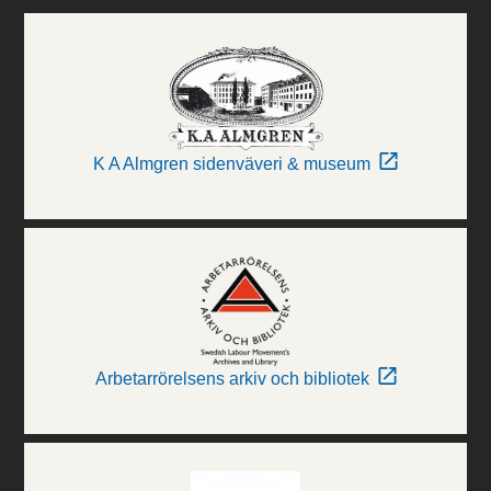
K A Almgren sidenväveri & museum
Arbetarrörelsens arkiv och bibliotek