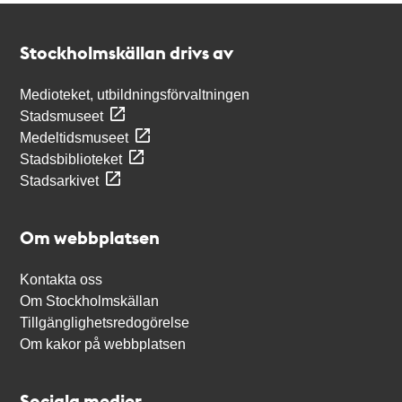
Kontakt
Stockholmskällan
Stockholmskällan drivs av
Medioteket, utbildningsförvaltningen
Stadsmuseet
Medeltidsmuseet
Stadsbiblioteket
Stadsarkivet
Om webbplatsen
Kontakta oss
Om Stockholmskällan
Tillgänglighetsredogörelse
Om kakor på webbplatsen
Sociala medier