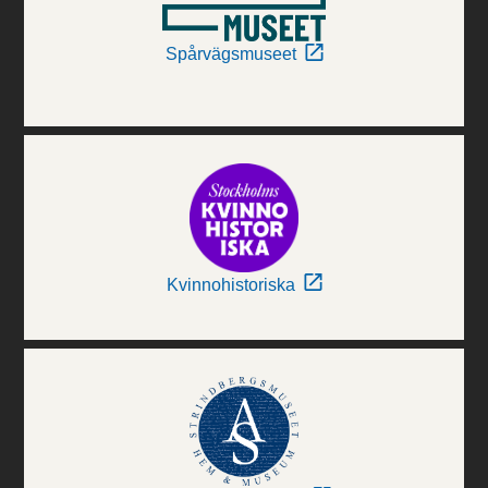
Spårvägsmuseet
Kvinnohistoriska