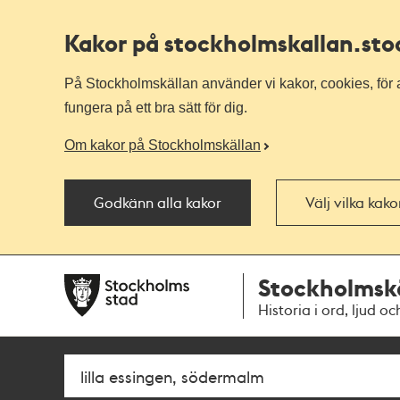
Kakor på stockholmskallan
.st
På Stockholmskällan använder vi kakor, cookies, för a
fungera på ett bra sätt för dig.
Om kakor på Stockholmskällan
Godkänn alla kakor
Välj vilka kak
Till
Till
Stockholmsk
navigationen
huvudinnehållet
Historia i ord, ljud oc
Sök
Fritextsök