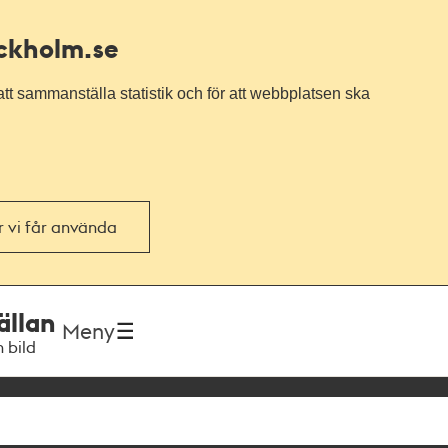
ockholm.se
tt sammanställa statistik och för att webbplatsen ska
or vi får använda
ällan
Meny
h bild