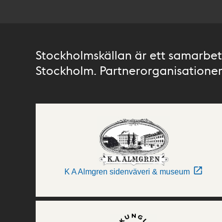
Stockholmskällan är ett samarbete
Stockholm. Partnerorganisationer 
K A Almgren sidenväveri & museum