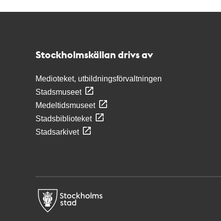
Kontakt
Stockholmskällan
Stockholmskällan drivs av
Medioteket, utbildningsförvaltningen
Stadsmuseet
Medeltidsmuseet
Stadsbiblioteket
Stadsarkivet