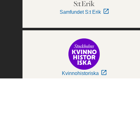
Samfundet S:t Erik
Kvinnohistoriska
Världskulturmuseerna