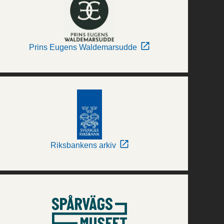
Prins Eugens Waldemarsudde
Riksbankens arkiv