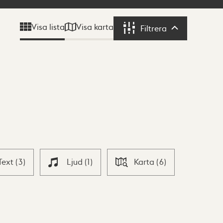
Visa karta
Visa lista
Filtrera
Filtrera
Text
(
3
)
Ljud
(
1
)
Karta
(
6
)