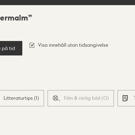
ödermalm
Visa innehåll utan tidsangivelse
a på tid
Litteraturtips
(
1
)
Film & rörlig bild
(
0
)