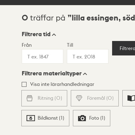
0
lilla essingen, s
träffar på
Sökresultat
Filtrera tid
Från
Till
Visningsläge
Filtrer
Filtrera materialtyper
Lista
Karta
Visa inte lärarhandledningar
Ritning
(
0
)
Föremål
(
0
)
Bildkonst
(
1
)
Foto
(
1
)