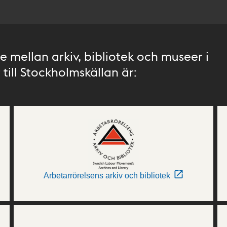
 mellan arkiv, bibliotek och museer i
till Stockholmskällan är:
Arbetarrörelsens arkiv och bibliotek