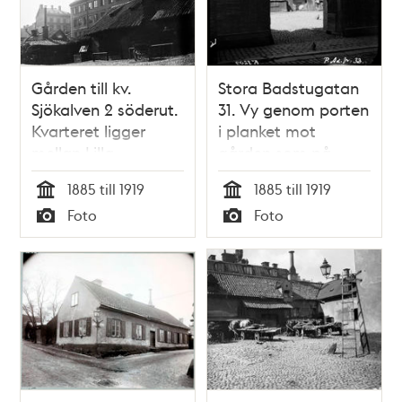
Gården till kv.
Stora Badstugatan
Sjökalven 2 söderut.
31. Vy genom porten
Kvarteret ligger
i planket mot
mellan Lilla
gården som på
Badstugatan 4 och
andra sidan vetter
1885 till 1919
1885 till 1919
Stora Badstugatan
mot Lilla
Tid
Tid
Foto
Foto
31. Huset med
Badstugatan 4
Typ
Typ
sotarna ligger vid
Lilla Badstugatan 1.
Nuv. Sveavägen
söder om
Kungstensgatan