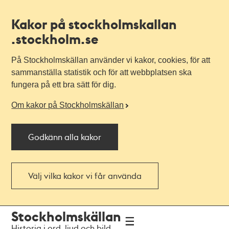
Kakor på stockholmskallan
.stockholm.se
På Stockholmskällan använder vi kakor, cookies, för att
sammanställa statistik och för att webbplatsen ska
fungera på ett bra sätt för dig.
Om kakor på Stockholmskällan
Godkänn alla kakor
Välj vilka kakor vi får använda
Till
Till
Stockholmskällan
navigationen
huvudinnehållet
Historia i ord, ljud och bild