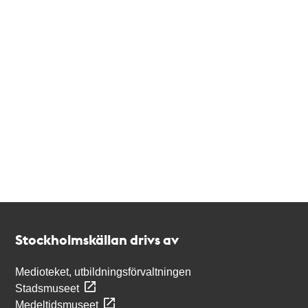
Kontakt
Stockholmskällan
Stockholmskällan drivs av
Medioteket, utbildningsförvaltningen
Stadsmuseet
Medeltidsmuseet