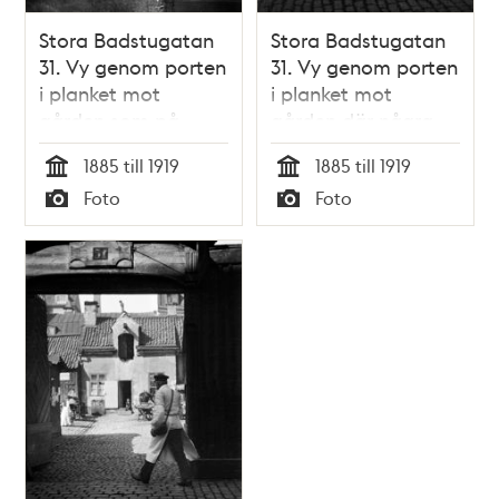
Stora Badstugatan
Stora Badstugatan
31. Vy genom porten
31. Vy genom porten
i planket mot
i planket mot
gården som på
gården där några
andra sidan vetter
hästar är uppställda
1885 till 1919
1885 till 1919
mot Lilla
Tid
Tid
Foto
Foto
Badstugatan 4.
Typ
Typ
Några hästar med
vagnar står på
gården