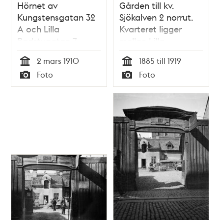
Hörnet av
Gården till kv.
Kungstensgatan 32
Sjökalven 2 norrut.
A och Lilla
Kvarteret ligger
Badstugatan 7
mellan Lilla
Badstugatan 4 och
2 mars 1910
1885 till 1919
Stora Badstugatan
Tid
Tid
Foto
Foto
31. Nuv. Sveavägen
Typ
Typ
söder om
Kungstensgatan