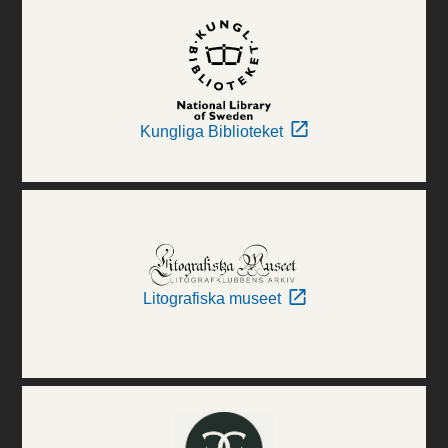
Kungliga Biblioteket
Litografiska museet