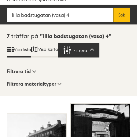
Sök
Fritextsök
Sök
Sökresultat
7
träffar på
lilla badstugatan (vasa) 4
Visa karta
Visa lista
Filtrera
Filtrera
Filtrera tid
Filtrera materialtyper
Visningsläge
Totalt
7
träffar
Lista
Karta