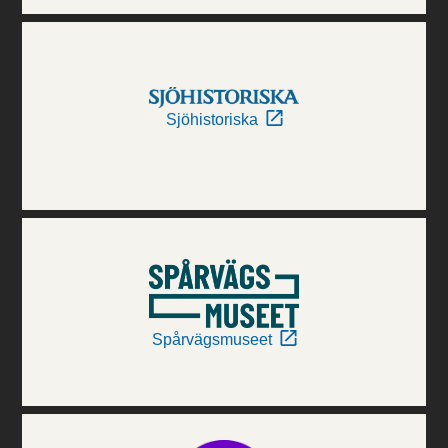
Sjöhistoriska
Spårvägsmuseet