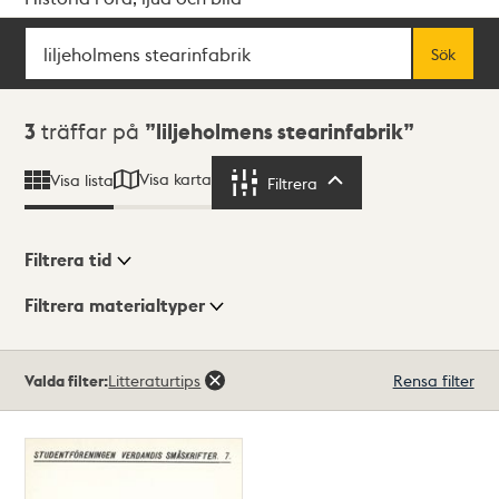
Sök
Fritextsök
Sök
Sökresultat
3
träffar på
liljeholmens stearinfabrik
Visa karta
Visa lista
Filtrera
Filtrera
Filtrera tid
Filtrera materialtyper
Visningsläge
Totalt
Valda filter:
Litteraturtips
Rensa filter
3
träffar
Lista
Karta