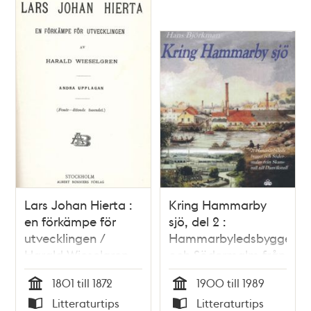
Lars Johan Hierta :
Kring Hammarby
en förkämpe för
sjö, del 2 :
utvecklingen /
Hammarbyledsbygget
Harald Wieselgren
och Södermalm från
Skanstull till
1801 till 1872
1900 till 1989
Danvikstull / Hans
Tid
Tid
Litteraturtips
Litteraturtips
Björkman