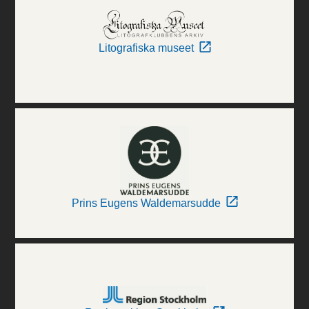
Litografiska museet
Prins Eugens Waldemarsudde