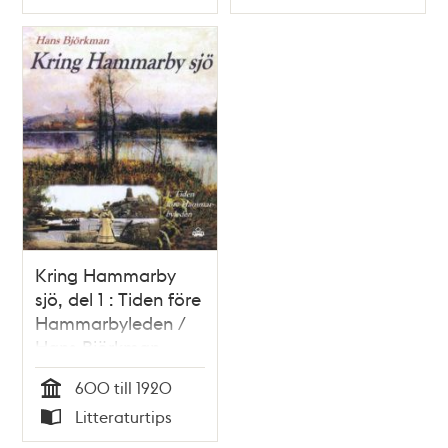
Typ
Typ
Kring Hammarby
sjö, del 1 : Tiden före
Hammarbyleden /
Hans Björkman
600 till 1920
Tid
Litteraturtips
Typ