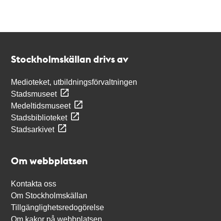
Kontakt
Stockholmskällan
Stockholmskällan drivs av
Medioteket, utbildningsförvaltningen
Stadsmuseet
Medeltidsmuseet
Stadsbiblioteket
Stadsarkivet
Om webbplatsen
Kontakta oss
Om Stockholmskällan
Tillgänglighetsredogörelse
Om kakor på webbplatsen