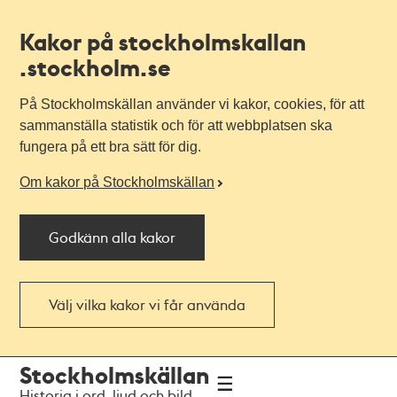
Kakor på stockholmskallan
.stockholm.se
På Stockholmskällan använder vi kakor, cookies, för att
sammanställa statistik och för att webbplatsen ska
fungera på ett bra sätt för dig.
Om kakor på Stockholmskällan
Godkänn alla kakor
Välj vilka kakor vi får använda
Till
Till
Stockholmskällan
navigationen
huvudinnehållet
Historia i ord, ljud och bild