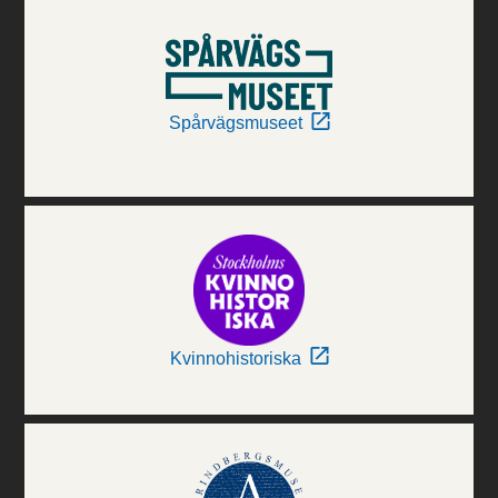
Spårvägsmuseet
Kvinnohistoriska