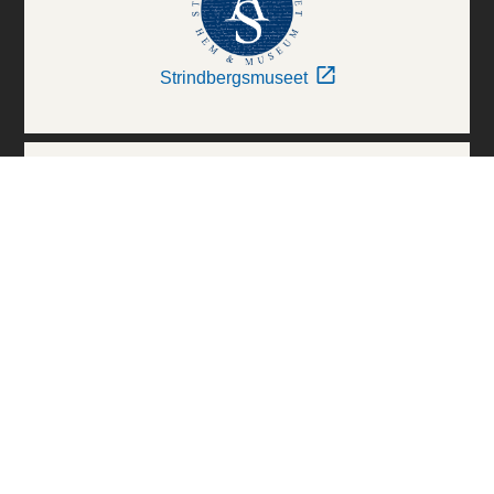
Strindbergsmuseet
Thielska Galleriet
Världskulturmuseerna