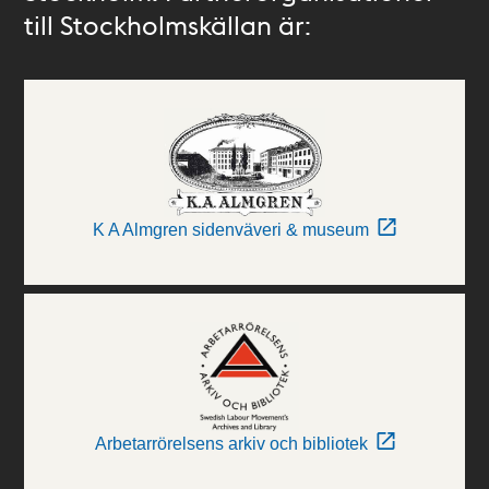
till Stockholmskällan är:
K A Almgren sidenväveri & museum
Arbetarrörelsens arkiv och bibliotek