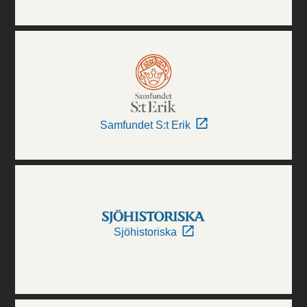
Samfundet S:t Erik
Sjöhistoriska