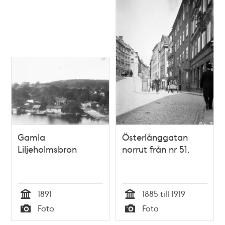
Gamla
Österlånggatan
Liljeholmsbron
norrut från nr 51.
1891
1885 till 1919
Tid
Tid
Foto
Foto
Typ
Typ