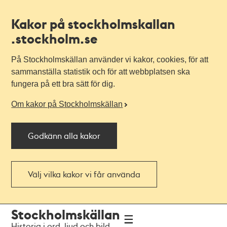
Kakor på stockholmskallan
.stockholm.se
På Stockholmskällan använder vi kakor, cookies, för att
sammanställa statistik och för att webbplatsen ska
fungera på ett bra sätt för dig.
Om kakor på Stockholmskällan
Godkänn alla kakor
Välj vilka kakor vi får använda
Till
Till
Stockholmskällan
navigationen
huvudinnehållet
Historia i ord, ljud och bild