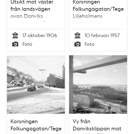
Utsikt mot väster
Korsningen
från landsvägen
Folkungagatan/Tegelvik
ovan Danviks
Liljeholmens
kvarndamm. T.v.
Stearinfabrik vid
Danviksklippan och
Danvikstull. Första
17 oktober 1906
10 februari 1957
t.h. Liljeholmens
söndagen med fri
Tid
Tid
Foto
Foto
stearinfabrik
bensinförsäljning
Typ
Typ
efter oljekris
Korsningen
Vy från
Folkungagatan/Tegelviksgatan.
Danviksklippan mot