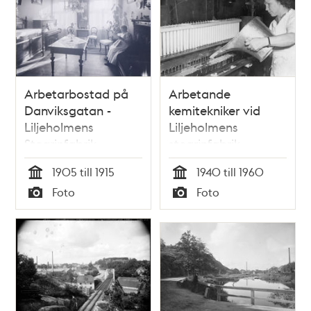
Arbetarbostad på
Arbetande
Danviksgatan -
kemitekniker vid
Liljeholmens
Liljeholmens
Stearinfabrik.
stearinfabrik
1905 till 1915
1940 till 1960
Tid
Tid
Foto
Foto
Typ
Typ