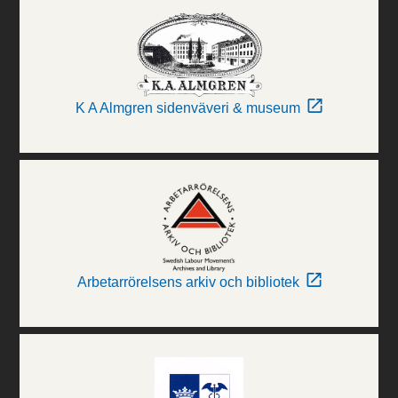
K A Almgren sidenväveri & museum
Arbetarrörelsens arkiv och bibliotek