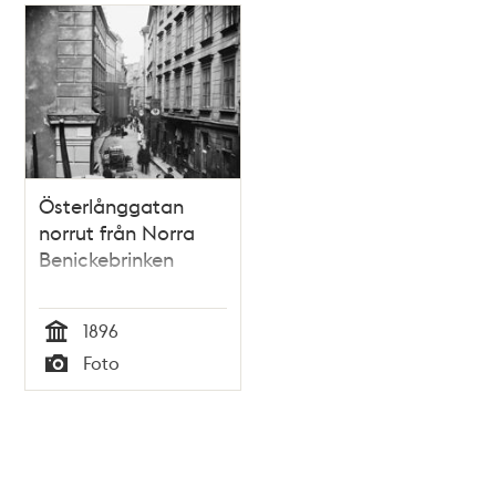
Österlånggatan
norrut från Norra
Benickebrinken
1896
Tid
Foto
Typ