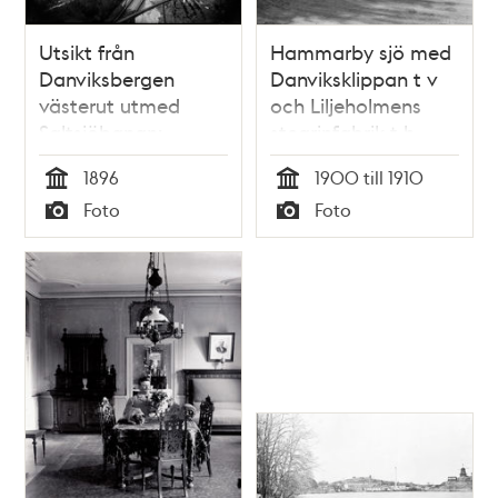
Utsikt från
Hammarby sjö med
Danviksbergen
Danviksklippan t v
västerut utmed
och Liljeholmens
Saltsjöbanan:
stearinfabrik t h
Liljeholmens
1896
1900 till 1910
stearinfabrik,
Tid
Tid
Foto
Foto
Danvikstull och
Typ
Typ
Fåfängan