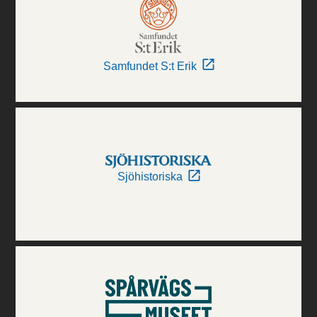
Samfundet S:t Erik
Sjöhistoriska