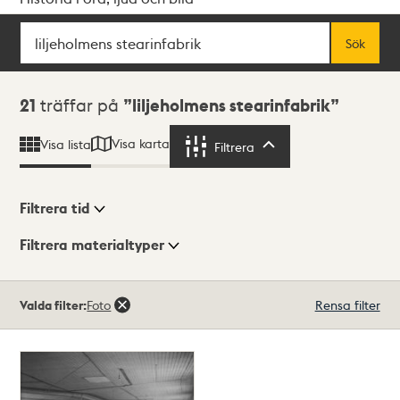
Sök
Fritextsök
Sök
Sökresultat
21
träffar på
liljeholmens stearinfabrik
Visa karta
Visa lista
Filtrera
Filtrera
Filtrera tid
Filtrera materialtyper
Visningsläge
Totalt
Valda filter:
Foto
Rensa filter
21
träffar
Lista
Karta