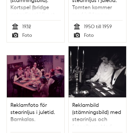
Kortspel (bridge
Tomten kommer
antagligen) i ljuset
med julklappar.
av stearinljus.
1932
1950 till 1959
Tid
Tid
Foto
Foto
Typ
Typ
Reklamfoto för
Reklambild
stearinljus i juletid.
(stämningsbild) med
Barnkalas.
stearinljus och
fotoalbum. Med