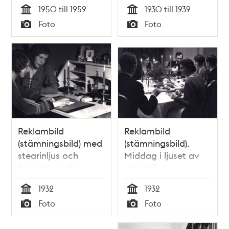
kvinna och barn.
1950 till 1959
1930 till 1939
Tid
Tid
Foto
Foto
Typ
Typ
Reklambild
Reklambild
(stämningsbild) med
(stämningsbild).
stearinljus och
Middag i ljuset av
brevskrivande
stearinljus.
ungdomar.
1932
1932
Tid
Tid
Foto
Foto
Typ
Typ