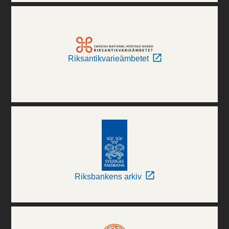
Riksantikvarieämbetet
Riksbankens arkiv