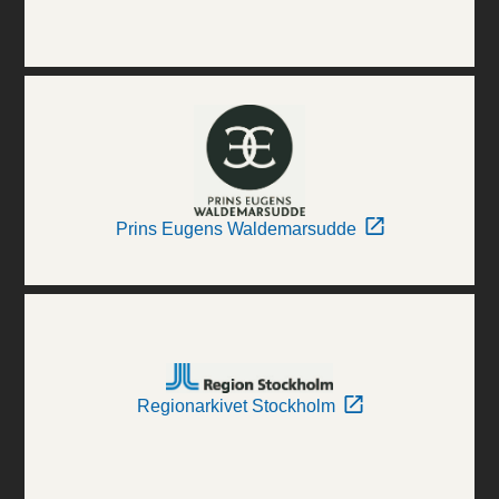
Prins Eugens Waldemarsudde
Regionarkivet Stockholm