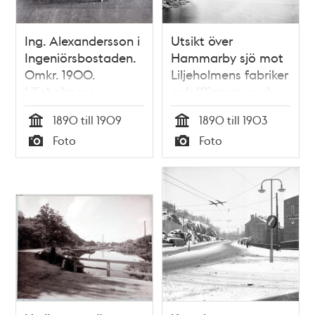
Ing. Alexandersson i
Utsikt över
Ingeniörsbostaden.
Hammarby sjö mot
Omkr. 1900.
Liljeholmens fabriker
Liljeholmens
och Klippan med
Stearinfabrik,
kvarnen
1890 till 1909
1890 till 1903
Hovings Malmgård,
Tid
Tid
Foto
Foto
Danviksgatan 10
Typ
Typ