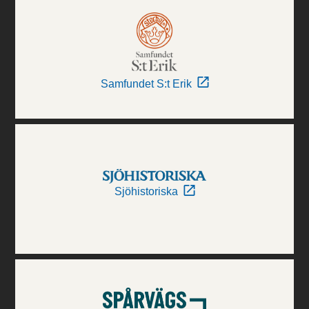
Samfundet S:t Erik
Sjöhistoriska