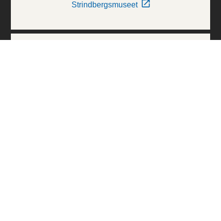
Strindbergsmuseet
Thielska Galleriet
Världskulturmuseerna