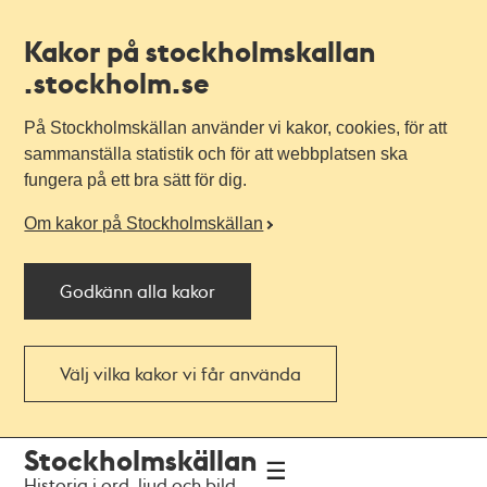
Kakor på stockholmskallan
.stockholm.se
På Stockholmskällan använder vi kakor, cookies, för att
sammanställa statistik och för att webbplatsen ska
fungera på ett bra sätt för dig.
Om kakor på Stockholmskällan
Godkänn alla kakor
Välj vilka kakor vi får använda
Till
Till
Stockholmskällan
navigationen
huvudinnehållet
Historia i ord, ljud och bild