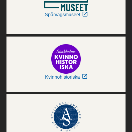
Spårvägsmuseet
Kvinnohistoriska