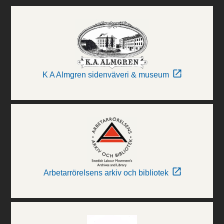
K A Almgren sidenväveri & museum
Arbetarrörelsens arkiv och bibliotek