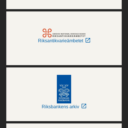
Riksantikvarieämbetet
Riksbankens arkiv