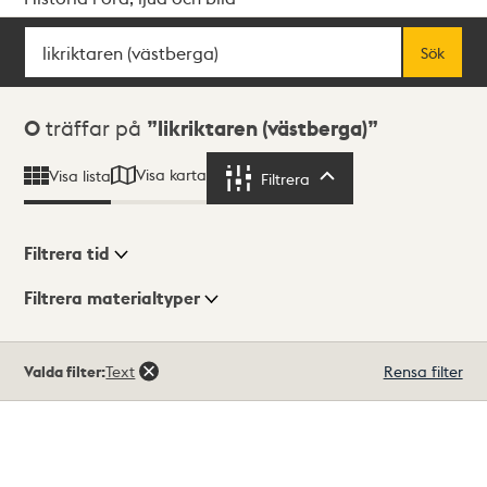
Sök
Fritextsök
Sök
Sökresultat
0
träffar på
likriktaren (västberga)
Visa karta
Visa lista
Filtrera
Filtrera
Filtrera tid
Filtrera materialtyper
Visningsläge
Totalt
Valda filter:
Text
Rensa filter
0
träffar
Lista
Karta