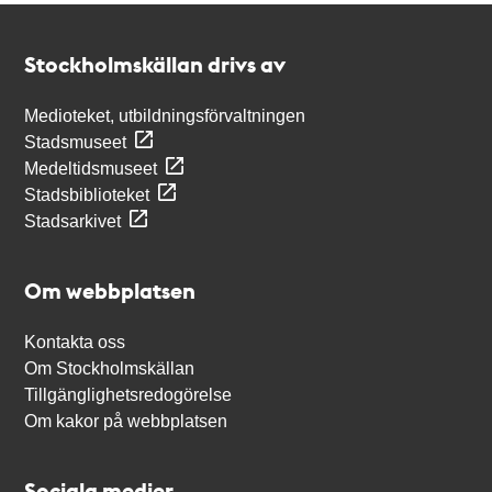
Kontakt
Stockholmskällan
Stockholmskällan drivs av
Medioteket, utbildningsförvaltningen
Stadsmuseet
Medeltidsmuseet
Stadsbiblioteket
Stadsarkivet
Om webbplatsen
Kontakta oss
Om Stockholmskällan
Tillgänglighetsredogörelse
Om kakor på webbplatsen
Sociala medier