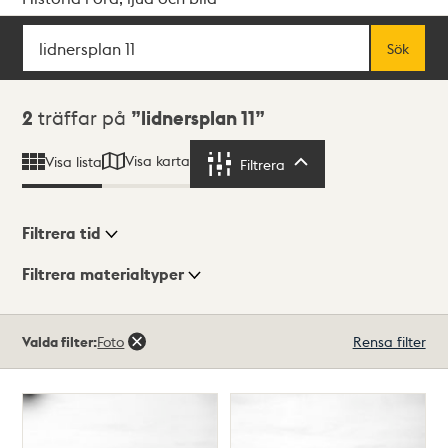
Sök
Fritextsök
Sök
Sökresultat
2
träffar på
lidnersplan 11
Visa karta
Visa lista
Filtrera
Filtrera
Filtrera tid
Filtrera materialtyper
Visningsläge
Totalt
Valda filter:
Foto
Rensa filter
2
träffar
Lista
Karta