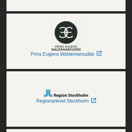
Prins Eugens Waldemarsudde
Regionarkivet Stockholm