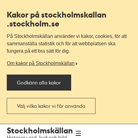
Kakor på stockholmskallan
.stockholm.se
På Stockholmskällan använder vi kakor, cookies, för att
sammanställa statistik och för att webbplatsen ska
fungera på ett bra sätt för dig.
Om kakor på Stockholmskällan
Godkänn alla kakor
Välj vilka kakor vi får använda
Till
Till
Stockholmskällan
navigationen
huvudinnehållet
Historia i ord, ljud och bild