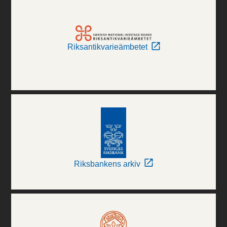
Riksantikvarieämbetet
Riksbankens arkiv