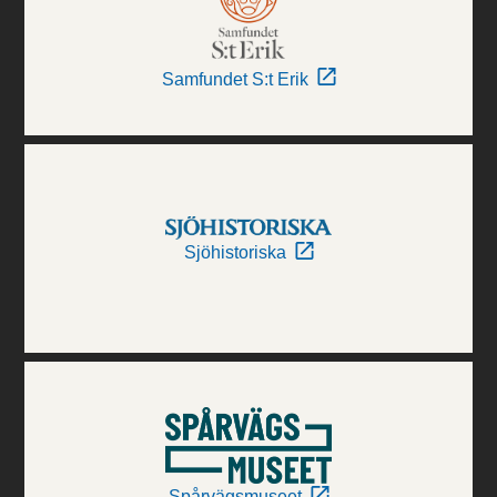
Samfundet S:t Erik
Sjöhistoriska
Spårvägsmuseet