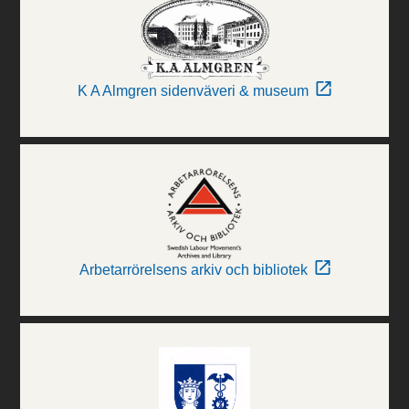
K A Almgren sidenväveri & museum
Arbetarrörelsens arkiv och bibliotek