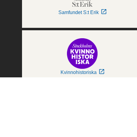
Samfundet S:t Erik
Kvinnohistoriska
Världskulturmuseerna