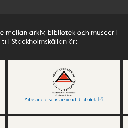
 mellan arkiv, bibliotek och museer i
till Stockholmskällan är:
Arbetarrörelsens arkiv och bibliotek