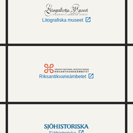
Litografiska museet
Riksantikvarieämbetet