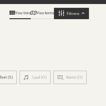
Visa karta
Visa lista
Filtrera
Filtrera
Text
(
5
)
Ljud
(
0
)
Karta
(
0
)