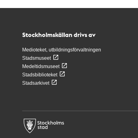
Kontakt
Stockholmskällan
Stockholmskällan drivs av
Medioteket, utbildningsförvaltningen
Stadsmuseet
Medeltidsmuseet
Stadsbiblioteket
Stadsarkivet