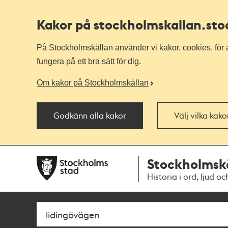
Kakor på stockholmskallan
.st
På Stockholmskällan använder vi kakor, cookies, för a
fungera på ett bra sätt för dig.
Om kakor på Stockholmskällan
Godkänn alla kakor
Välj vilka kak
Till
Till
Stockholmsk
navigationen
huvudinnehållet
Historia i ord, ljud oc
Sök
Fritextsök