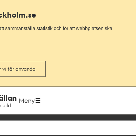
ockholm.se
tt sammanställa statistik och för att webbplatsen ska
or vi får använda
ällan
Meny
h bild