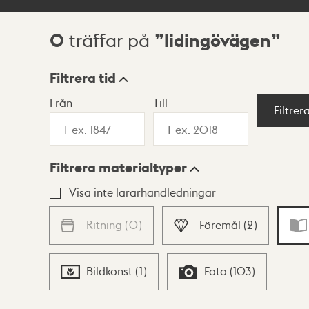
0
lidingövägen
träffar på
Sökresultat
Filtrera tid
Från
Till
Visningsläge
Filtrer
Filtrera materialtyper
Lista
Karta
Visa inte lärarhandledningar
Ritning
(
0
)
Föremål
(
2
)
Bildkonst
(
1
)
Foto
(
103
)