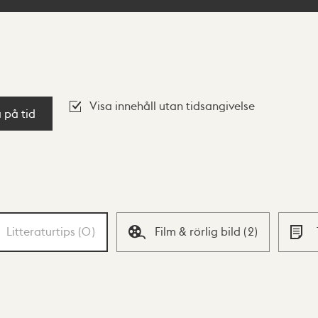
Visa innehåll utan tidsangivelse
a på tid
Litteraturtips
(
0
)
Film & rörlig bild
(
2
)