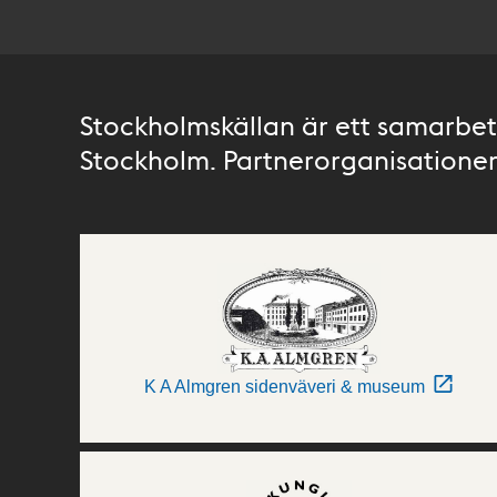
Stockholmskällan är ett samarbete
Stockholm. Partnerorganisationer 
K A Almgren sidenväveri & museum