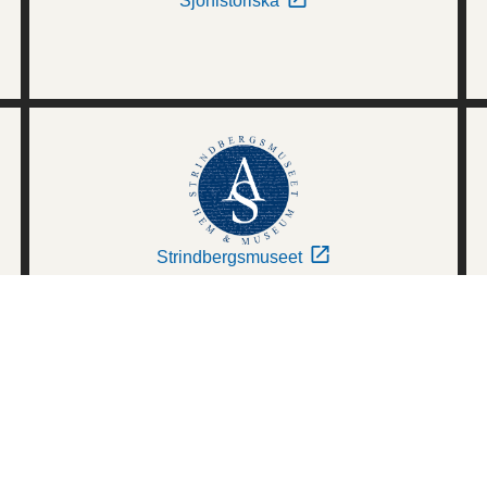
Sjöhistoriska
Strindbergsmuseet