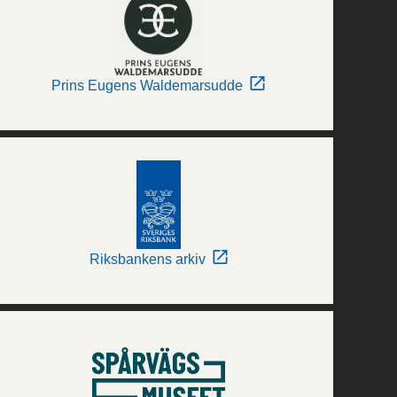
Prins Eugens Waldemarsudde
Riksbankens arkiv