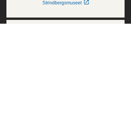
Strindbergsmuseet
Thielska Galleriet
Världskulturmuseerna