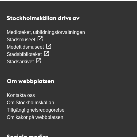
Kontakt
Stockholmskällan
Stockholmskällan drivs av
Medioteket, utbildningsförvaltningen
Stadsmuseet
Medeltidsmuseet
Stadsbiblioteket
Stadsarkivet
Om webbplatsen
Kontakta oss
Om Stockholmskällan
Tillgänglighetsredogörelse
Om kakor på webbplatsen
Sociala medier