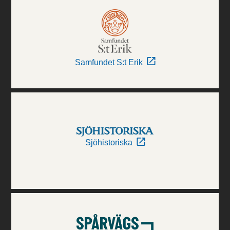
Samfundet S:t Erik
Sjöhistoriska