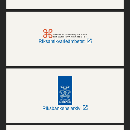
Riksantikvarieämbetet
Riksbankens arkiv