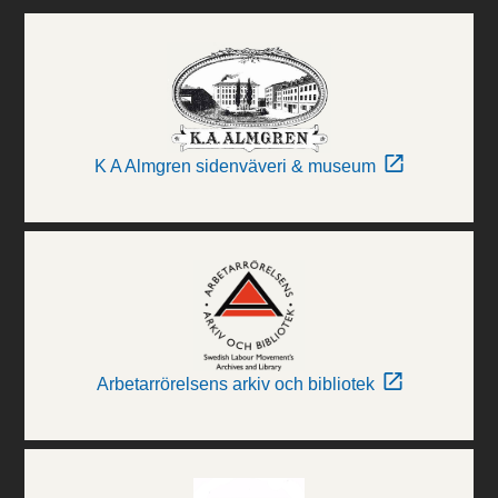
K A Almgren sidenväveri & museum
Arbetarrörelsens arkiv och bibliotek