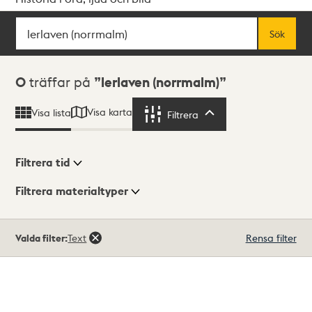
Sök
Fritextsök
Sök
Sökresultat
0
träffar på
lerlaven (norrmalm)
Visa karta
Visa lista
Filtrera
Filtrera
Filtrera tid
Filtrera materialtyper
Visningsläge
Totalt
Valda filter:
Text
Rensa filter
0
träffar
Lista
Karta