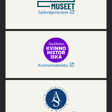
Spårvägsmuseet
Kvinnohistoriska