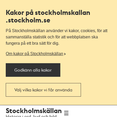
Kakor på stockholmskallan
.stockholm.se
På Stockholmskällan använder vi kakor, cookies, för att
sammanställa statistik och för att webbplatsen ska
fungera på ett bra sätt för dig.
Om kakor på Stockholmskällan
Godkänn alla kakor
Välj vilka kakor vi får använda
Till
Till
Stockholmskällan
navigationen
huvudinnehållet
Historia i ord, ljud och bild