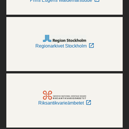
Prins Eugens Waldemarsudde
Regionarkivet Stockholm
Riksantikvarieämbetet