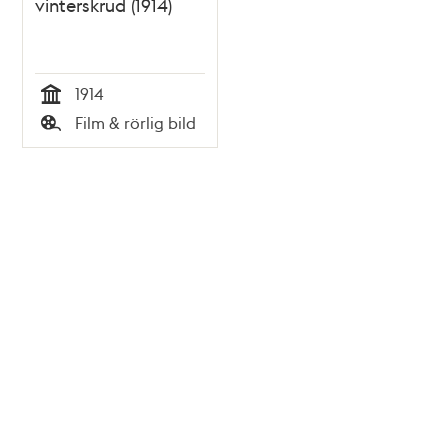
vinterskrud (1914)
1914
Tid
Film & rörlig bild
Typ
Tidigare