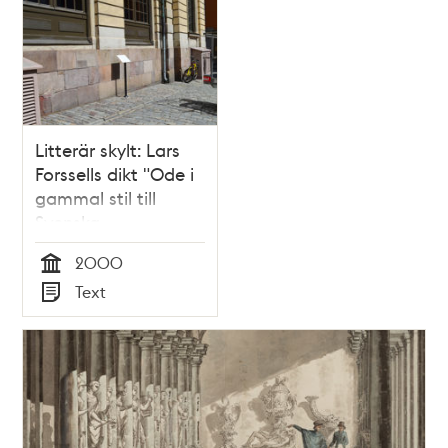
Litterär skylt: Lars
Forssells dikt "Ode i
gammal stil till
Svenska
Akademiens 200-
2000
årsjubileum"
Tid
Text
Typ