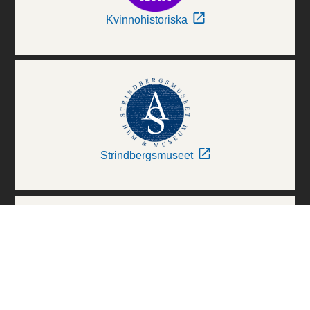
Kvinnohistoriska
Strindbergsmuseet
Thielska Galleriet