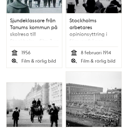
Sjundeklassare från
Stockholms
Tanums kommun på
arbetares
skolresa till
opinionsyttring i
Stockholm - film 3 ur
försvarsfrågan
Kjell Walter
1956
8 februari 1914
Sohlbergs samling
Tid
Tid
Film & rörlig bild
Film & rörlig bild
Typ
Typ