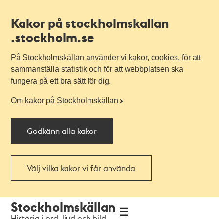
Kakor på stockholmskallan
.stockholm.se
På Stockholmskällan använder vi kakor, cookies, för att
sammanställa statistik och för att webbplatsen ska
fungera på ett bra sätt för dig.
Om kakor på Stockholmskällan
Godkänn alla kakor
Välj vilka kakor vi får använda
Till
Till
Stockholmskällan
navigationen
huvudinnehållet
Historia i ord, ljud och bild