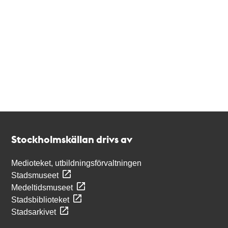
Kontakt
Stockholmskällan
Stockholmskällan drivs av
Medioteket, utbildningsförvaltningen
Stadsmuseet
Medeltidsmuseet
Stadsbiblioteket
Stadsarkivet