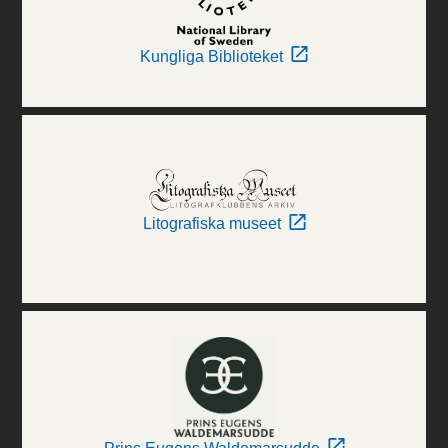
Kungliga Biblioteket
Litografiska museet