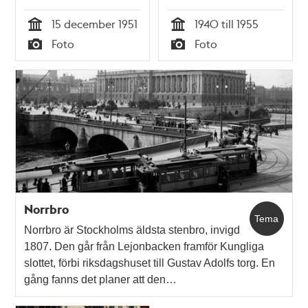
15 december 1951
1940 till 1955
Tid
Tid
Foto
Foto
Typ
Typ
Norrbro
Tema
Norrbro är Stockholms äldsta stenbro, invigd
1807. Den går från Lejonbacken framför Kungliga
slottet, förbi riksdagshuset till Gustav Adolfs torg. En
gång fanns det planer att den…