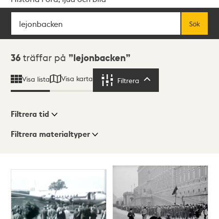
Sök
Fritextsök
Sök
Sökresultat
36
träffar på
lejonbacken
Visa karta
Visa lista
Filtrera
Filtrera
Filtrera tid
Filtrera materialtyper
Visningsläge
Totalt
36
träffar
Lista
Karta