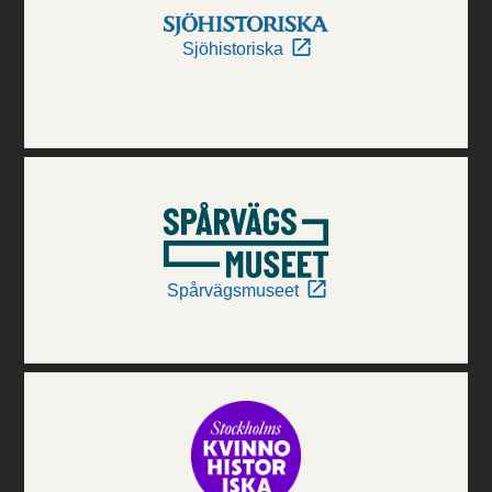
Sjöhistoriska
Spårvägsmuseet