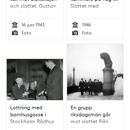
och slottet. Gustav
Slottet med
V:s 85-årsdag, 16
talmännen i
juni 1943
spetsen.
16 juni 1943
1946
Riksdagshuset i
Tid
Tid
Foto
Foto
bakgrunden
Typ
Typ
Lottning med
En grupp
barnhusgosse i
riksdagsmän går
Stockholm Rådhus
mot slottet från
Slottskajen