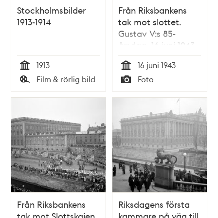
Stockholmsbilder
Från Riksbankens
1913-1914
tak mot slottet.
Gustav V:s 85-
årsdag, 16 juni 1943
1913
16 juni 1943
Tid
Tid
Film & rörlig bild
Foto
Typ
Typ
Från Riksbankens
Riksdagens första
tak mot Slottskajen
kammare på väg till