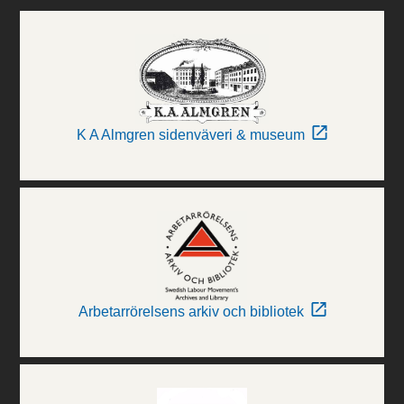
K A Almgren sidenväveri & museum
Arbetarrörelsens arkiv och bibliotek