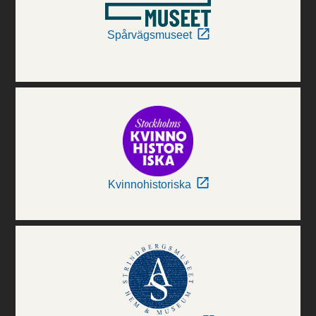
Spårvägsmuseet
Kvinnohistoriska