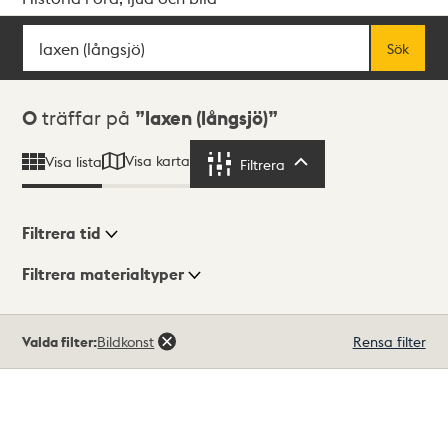
Sök
Fritextsök
Sök
Sökresultat
0
träffar på
laxen (långsjö)
Visa karta
Visa lista
Filtrera
Filtrera
Filtrera tid
Filtrera materialtyper
Visningsläge
Totalt
Valda filter:
Bildkonst
Rensa filter
0
träffar
Lista
Karta