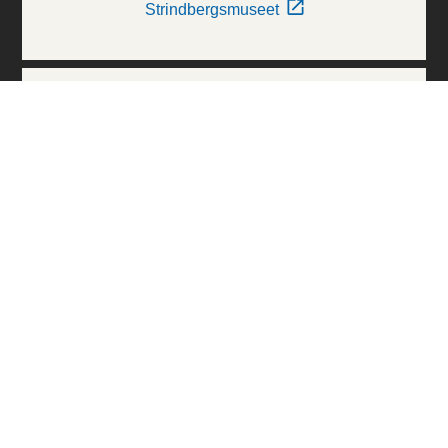
Strindbergsmuseet
Thielska Galleriet
Världskulturmuseerna