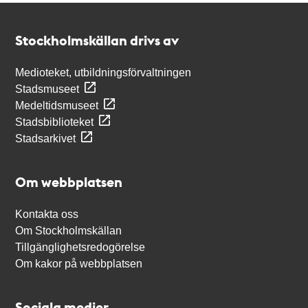
Kontakt
Stockholmskällan
Stockholmskällan drivs av
Medioteket, utbildningsförvaltningen
Stadsmuseet
Medeltidsmuseet
Stadsbiblioteket
Stadsarkivet
Om webbplatsen
Kontakta oss
Om Stockholmskällan
Tillgänglighetsredogörelse
Om kakor på webbplatsen
Sociala medier