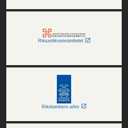
Riksantikvarieämbetet
Riksbankens arkiv