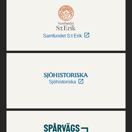
Samfundet S:t Erik
Sjöhistoriska