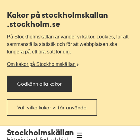
Kakor på stockholmskallan
.stockholm.se
På Stockholmskällan använder vi kakor, cookies, för att
sammanställa statistik och för att webbplatsen ska
fungera på ett bra sätt för dig.
Om kakor på Stockholmskällan
Godkänn alla kakor
Välj vilka kakor vi får använda
Till
Till
Stockholmskällan
navigationen
huvudinnehållet
Historia i ord, ljud och bild