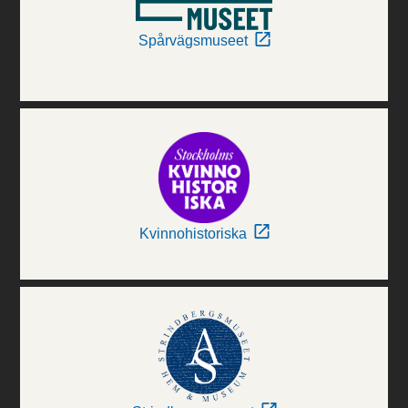
Spårvägsmuseet
Kvinnohistoriska