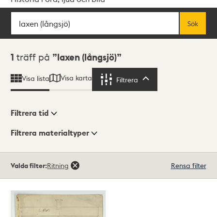
Sök
Fritextsök
Sök
Sökresultat
1
träff på
laxen (långsjö)
Visa karta
Visa lista
Filtrera
Filtrera
Filtrera tid
Filtrera materialtyper
Visningsläge
Totalt
Valda filter:
Ritning
Rensa filter
1
träffar
Lista
Karta