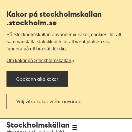
Kakor på stockholmskallan
.stockholm.se
På Stockholmskällan använder vi kakor, cookies, för att
sammanställa statistik och för att webbplatsen ska
fungera på ett bra sätt för dig.
Om kakor på Stockholmskällan
Godkänn alla kakor
Välj vilka kakor vi får använda
Till
Till
Stockholmskällan
navigationen
huvudinnehållet
Historia i ord, ljud och bild