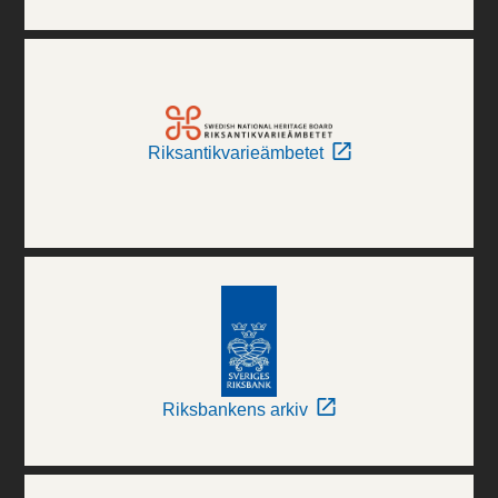
Riksantikvarieämbetet
Riksbankens arkiv