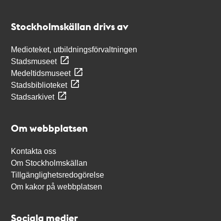
Kontakt
Stockholmskällan
Stockholmskällan drivs av
Medioteket, utbildningsförvaltningen
Stadsmuseet
Medeltidsmuseet
Stadsbiblioteket
Stadsarkivet
Om webbplatsen
Kontakta oss
Om Stockholmskällan
Tillgänglighetsredogörelse
Om kakor på webbplatsen
Sociala medier