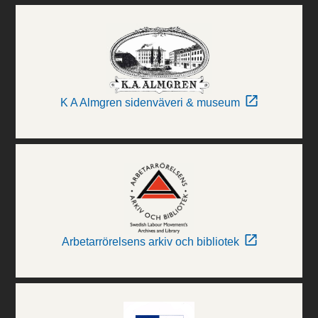
K A Almgren sidenväveri & museum
Arbetarrörelsens arkiv och bibliotek