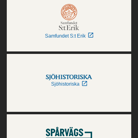
Samfundet S:t Erik
Sjöhistoriska