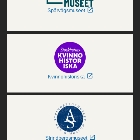
Spårvägsmuseet
Kvinnohistoriska
Strindbergsmuseet