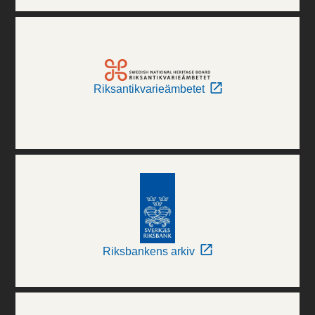
Riksantikvarieämbetet
Riksbankens arkiv