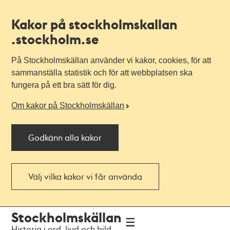
Kakor på stockholmskallan
.stockholm.se
På Stockholmskällan använder vi kakor, cookies, för att
sammanställa statistik och för att webbplatsen ska
fungera på ett bra sätt för dig.
Om kakor på Stockholmskällan
Godkänn alla kakor
Välj vilka kakor vi får använda
Till
Till
Stockholmskällan
navigationen
huvudinnehållet
Historia i ord, ljud och bild