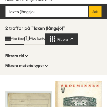
Sök
Fritextsök
Sök
Sökresultat
2
träffar på
laxen (långsjö)
Visa karta
Visa lista
Filtrera
Filtrera
Filtrera tid
Filtrera materialtyper
Visningsläge
Totalt
2
träffar
Lista
Karta