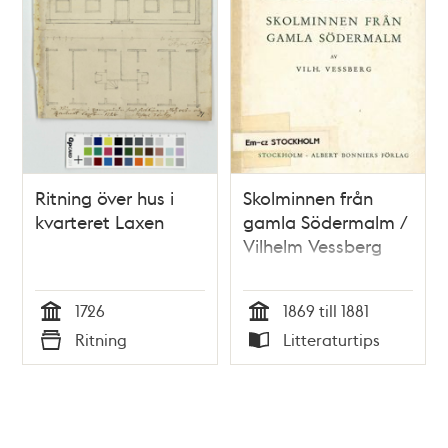
Ritning över hus i
Skolminnen från
kvarteret Laxen
gamla Södermalm /
Vilhelm Vessberg
1726
1869 till 1881
Tid
Tid
Ritning
Litteraturtips
Typ
Typ