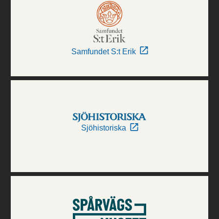
Samfundet S:t Erik
Sjöhistoriska