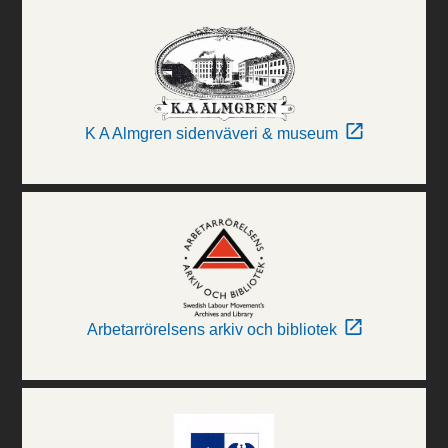
K A Almgren sidenväveri & museum
Arbetarrörelsens arkiv och bibliotek