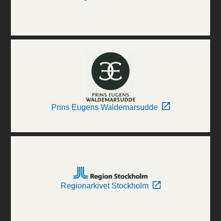
Prins Eugens Waldemarsudde
Regionarkivet Stockholm