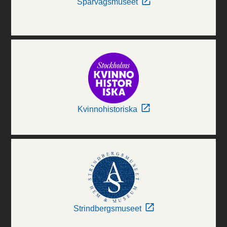
Spårvägsmuseet
Kvinnohistoriska
Strindbergsmuseet