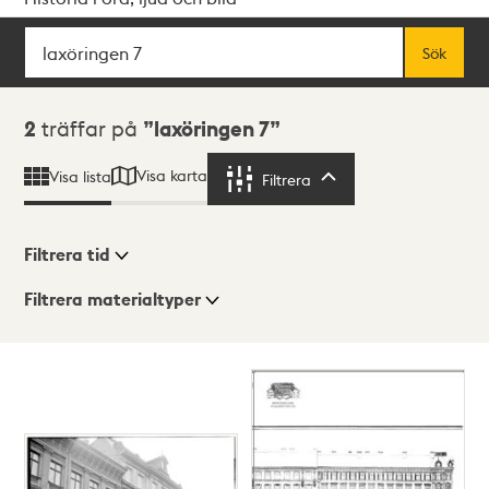
Sök
Fritextsök
Sök
Sökresultat
2
träffar på
laxöringen 7
Visa karta
Visa lista
Filtrera
Filtrera
Filtrera tid
Filtrera materialtyper
Visningsläge
Totalt
2
träffar
Lista
Karta