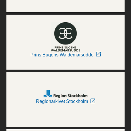
Prins Eugens Waldemarsudde
Regionarkivet Stockholm