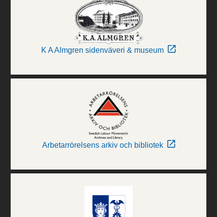
K A Almgren sidenväveri & museum
Arbetarrörelsens arkiv och bibliotek