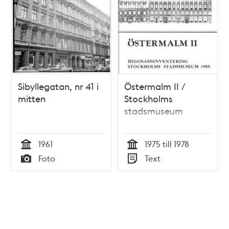
Sibyllegatan, nr 41 i
Östermalm II /
mitten
Stockholms
stadsmuseum
1961
1975 till 1978
Tid
Tid
Foto
Text
Typ
Typ