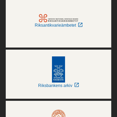
Riksantikvarieämbetet
Riksbankens arkiv