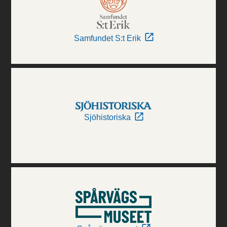
Samfundet S:t Erik
Sjöhistoriska