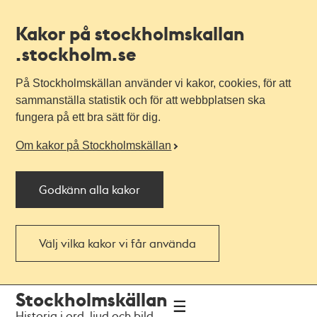
Kakor på stockholmskallan
.stockholm.se
På Stockholmskällan använder vi kakor, cookies, för att
sammanställa statistik och för att webbplatsen ska
fungera på ett bra sätt för dig.
Om kakor på Stockholmskällan
Godkänn alla kakor
Välj vilka kakor vi får använda
Till
Till
Stockholmskällan
navigationen
huvudinnehållet
Historia i ord, ljud och bild