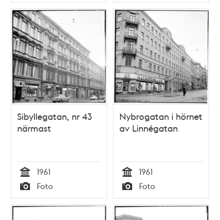
Typ
Typ
Sibyllegatan, nr 43
Nybrogatan i hörnet
närmast
av Linnégatan
1961
1961
Tid
Tid
Foto
Foto
Typ
Typ