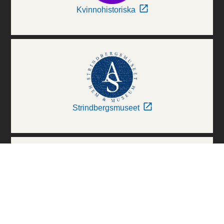
Kvinnohistoriska
Strindbergsmuseet
Thielska Galleriet