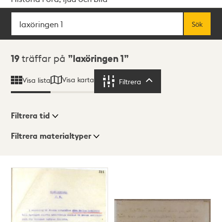
Sök
Fritextsök
Sök
Sökresultat
19
träffar på
laxöringen 1
Visa karta
Visa lista
Filtrera
Filtrera
Filtrera tid
Filtrera materialtyper
Visningsläge
Totalt
19
träffar
Lista
Karta