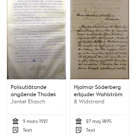
Polisutlåtande
Hjalmar Söderberg
angående Thodek
erbjuder Wahlström
Jankel Eliasch
& Widstrand
ansökan om svenskt
debutromanen
medborgarskap 1921
Förvillelser - brev
9 mars 1921
27 maj 1895
1895
Tid
Tid
Text
Text