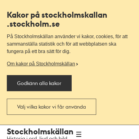
Kakor på stockholmskallan
.stockholm.se
På Stockholmskällan använder vi kakor, cookies, för att
sammanställa statistik och för att webbplatsen ska
fungera på ett bra sätt för dig.
Om kakor på Stockholmskällan
Godkänn alla kakor
Välj vilka kakor vi får använda
Till
Till
Stockholmskällan
navigationen
huvudinnehållet
Historia i ord, ljud och bild