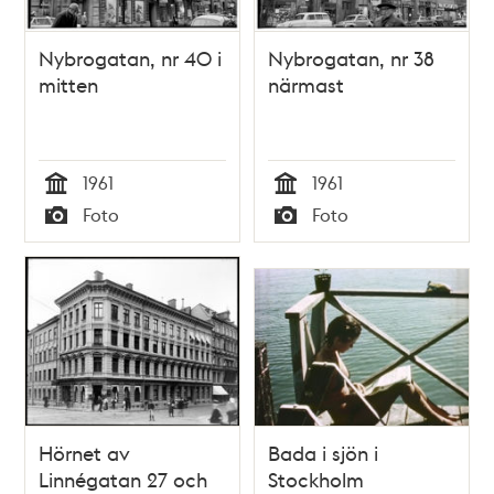
Nybrogatan, nr 40 i
Nybrogatan, nr 38
mitten
närmast
1961
1961
Tid
Tid
Foto
Foto
Typ
Typ
Hörnet av
Bada i sjön i
Linnégatan 27 och
Stockholm