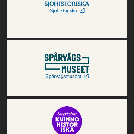
Sjöhistoriska
Spårvägsmuseet