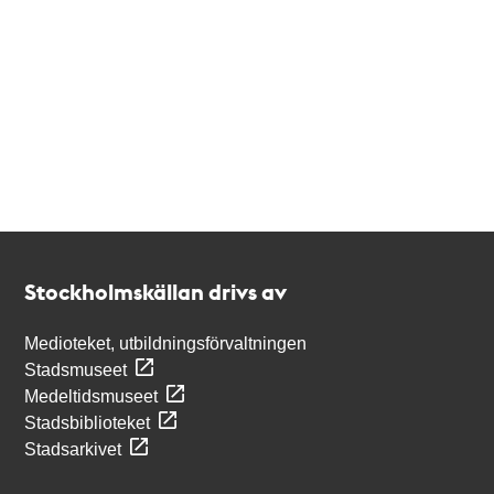
Kontakt
Stockholmskällan
Stockholmskällan drivs av
Medioteket, utbildningsförvaltningen
Stadsmuseet
Medeltidsmuseet
Stadsbiblioteket
Stadsarkivet