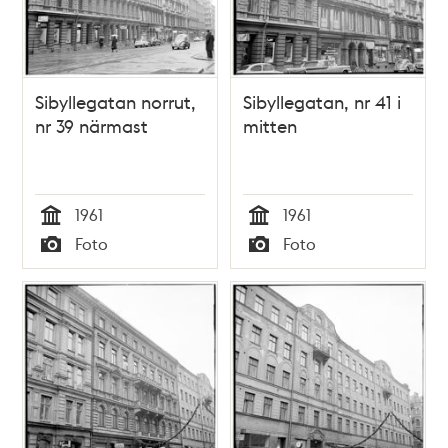
Sibyllegatan norrut,
Sibyllegatan, nr 41 i
nr 39 närmast
mitten
1961
1961
Tid
Tid
Foto
Foto
Typ
Typ