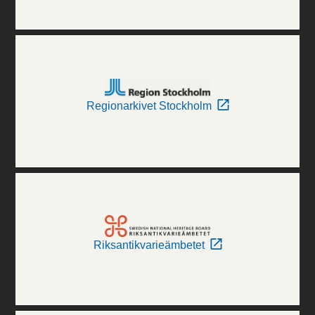
Regionarkivet Stockholm
Riksantikvarieämbetet