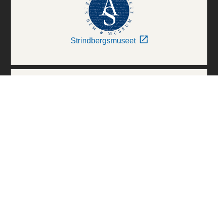
Strindbergsmuseet
Thielska Galleriet