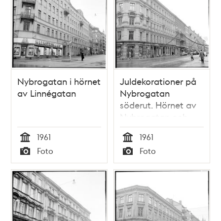
Nybrogatan i hörnet
Juldekorationer på
av Linnégatan
Nybrogatan
söderut. Hörnet av
Nybrogatan och
Kommendörsgatan
1961
1961
Tid
Tid
Foto
Foto
Typ
Typ