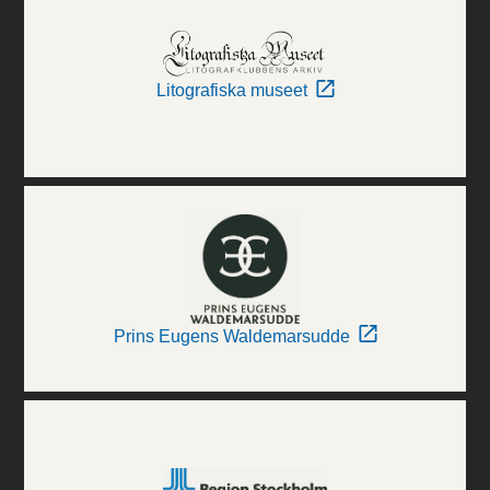
Litografiska museet
Prins Eugens Waldemarsudde