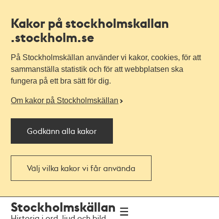
Kakor på stockholmskallan
.stockholm.se
På Stockholmskällan använder vi kakor, cookies, för att
sammanställa statistik och för att webbplatsen ska
fungera på ett bra sätt för dig.
Om kakor på Stockholmskällan
Godkänn alla kakor
Välj vilka kakor vi får använda
Till
Till
Stockholmskällan
navigationen
huvudinnehållet
Historia i ord, ljud och bild