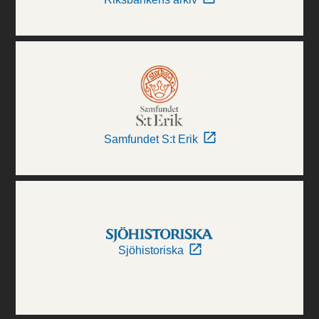
Samfundet S:t Erik
Sjöhistoriska