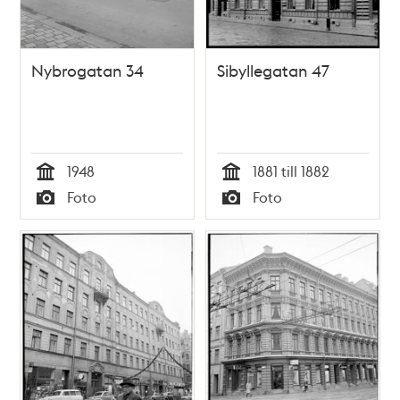
Nybrogatan 34
Sibyllegatan 47
1948
1881 till 1882
Tid
Tid
Foto
Foto
Typ
Typ