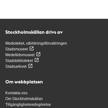
Kontakt
Stockholmskällan
Stockholmskällan drivs av
Medioteket, utbildningsförvaltningen
Stadsmuseet
Medeltidsmuseet
Stadsbiblioteket
Stadsarkivet
Om webbplatsen
Kontakta oss
Om Stockholmskällan
Tillgänglighetsredogörelse