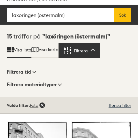
Sök
Fritextsök
Sök
Sökresultat
15
träffar på
laxöringen (östermalm)
Visa karta
Visa lista
Filtrera
Filtrera
Filtrera tid
Filtrera materialtyper
Visningsläge
Totalt
Valda filter:
Foto
Rensa filter
15
träffar
Lista
Karta