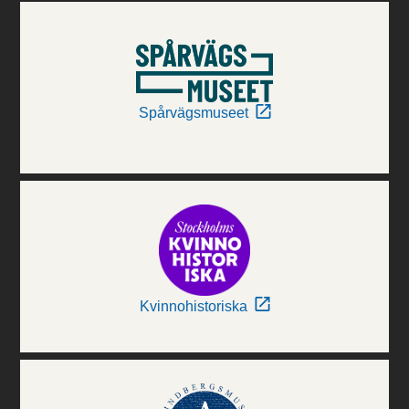
Spårvägsmuseet
Kvinnohistoriska