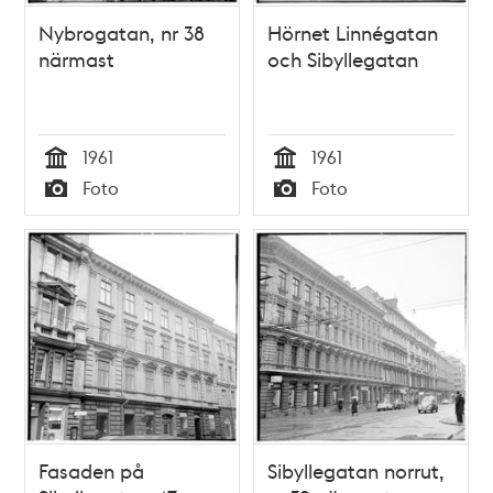
Nybrogatan, nr 38
Hörnet Linnégatan
närmast
och Sibyllegatan
1961
1961
Tid
Tid
Foto
Foto
Typ
Typ
Fasaden på
Sibyllegatan norrut,