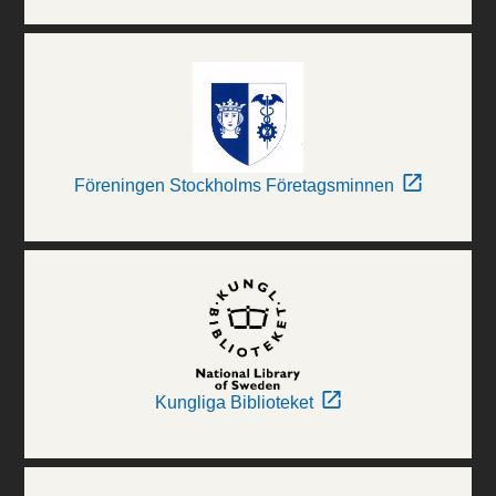
Föreningen Stockholms Företagsminnen
Kungliga Biblioteket