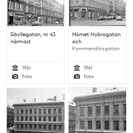
Sibyllegatan, nr 43
Hörnet Nybrogatan
närmast
och
Kommendörsgatan
1961
1961
Tid
Tid
Foto
Foto
Typ
Typ