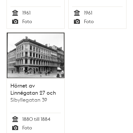
1961
1961
Tid
Tid
Foto
Foto
Typ
Typ
Hörnet av
Linnégatan 27 och
Sibyllegatan 39
1880 till 1884
Tid
Foto