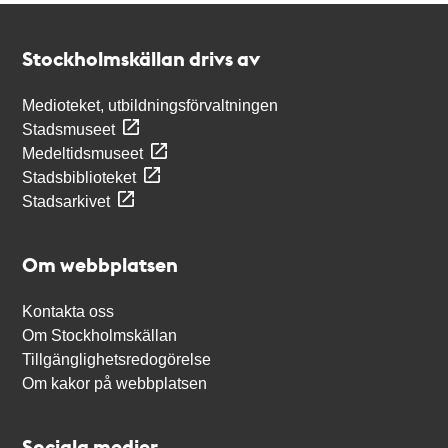
Kontakt
Stockholmskällan
Stockholmskällan drivs av
Medioteket, utbildningsförvaltningen
Stadsmuseet
Medeltidsmuseet
Stadsbiblioteket
Stadsarkivet
Om webbplatsen
Kontakta oss
Om Stockholmskällan
Tillgänglighetsredogörelse
Om kakor på webbplatsen
Sociala medier