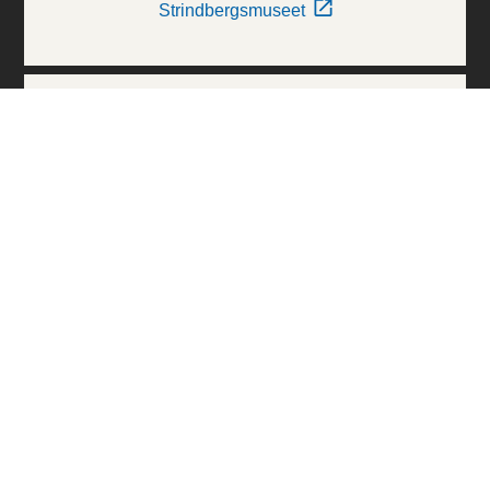
Strindbergsmuseet
Thielska Galleriet
Världskulturmuseerna