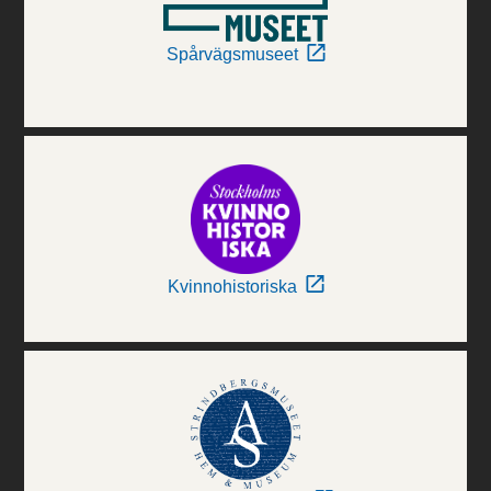
Spårvägsmuseet
Kvinnohistoriska