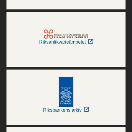
Riksantikvarieämbetet
Riksbankens arkiv