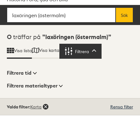
Sök
Fritextsök
Sök
Sökresultat
0
träffar på
laxöringen (östermalm)
Visa karta
Visa lista
Filtrera
Filtrera
Filtrera tid
Filtrera materialtyper
Visningsläge
Totalt
Valda filter:
Karta
Rensa filter
0
träffar
Lista
Karta