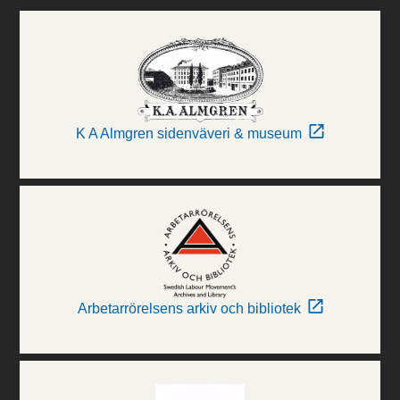
K A Almgren sidenväveri & museum
Arbetarrörelsens arkiv och bibliotek