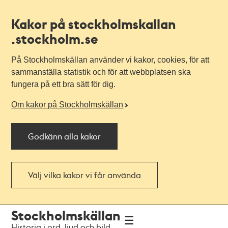
Kakor på stockholmskallan
.stockholm.se
På Stockholmskällan använder vi kakor, cookies, för att
sammanställa statistik och för att webbplatsen ska
fungera på ett bra sätt för dig.
Om kakor på Stockholmskällan
Godkänn alla kakor
Välj vilka kakor vi får använda
Till
Till
Stockholmskällan
navigationen
huvudinnehållet
Historia i ord, ljud och bild