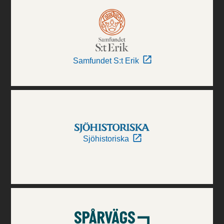
Samfundet S:t Erik
Sjöhistoriska