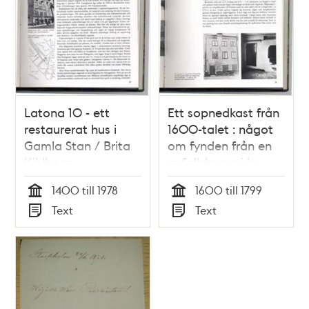
Latona 10 - ett
Ett sopnedkast från
restaurerat hus i
1600-talet : något
Gamla Stan / Brita
om fynden från en
Kihlborg
avfallsbrunn i kv
Latona 10 i Gamla
1400 till 1978
1600 till 1799
Stan / Anita Biuw
Tid
Tid
Text
Text
Typ
Typ