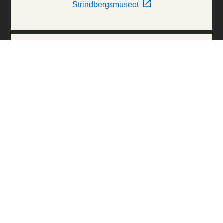
Strindbergsmuseet
Thielska Galleriet
Världskulturmuseerna