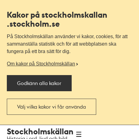
Kakor på stockholmskallan
.stockholm.se
På Stockholmskällan använder vi kakor, cookies, för att
sammanställa statistik och för att webbplatsen ska
fungera på ett bra sätt för dig.
Om kakor på Stockholmskällan
Godkänn alla kakor
Välj vilka kakor vi får använda
Till
Till
Stockholmskällan
navigationen
huvudinnehållet
Historia i ord, ljud och bild