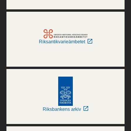
Riksantikvarieämbetet
Riksbankens arkiv