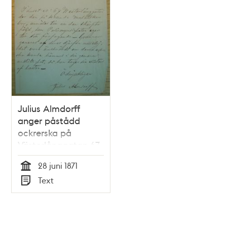
Julius Almdorff
anger påstådd
ockrerska på
Västerlånggatan 67
28 juni 1871
Tid
Text
Typ