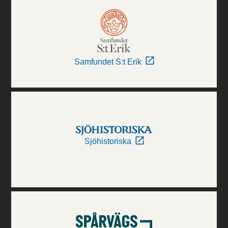
Samfundet S:t Erik
Sjöhistoriska