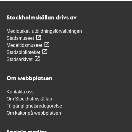
Kontakt
Stockholmskällan
Stockholmskällan drivs av
Medioteket, utbildningsförvaltningen
Stadsmuseet
Medeltidsmuseet
Stadsbiblioteket
Stadsarkivet
Om webbplatsen
Kontakta oss
Om Stockholmskällan
Tillgänglighetsredogörelse
Om kakor på webbplatsen
Sociala medier