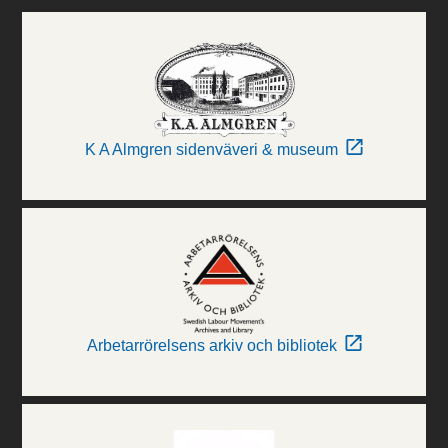
K A Almgren sidenväveri & museum
Arbetarrörelsens arkiv och bibliotek