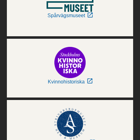
Spårvägsmuseet
Kvinnohistoriska