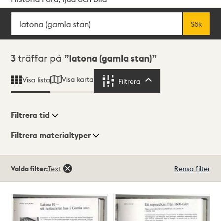
Sök
Fritextsök
Sök
Sökresultat
3
träffar på
latona (gamla stan)
Visa karta
Visa lista
Filtrera
Filtrera
Filtrera tid
Filtrera materialtyper
Visningsläge
Totalt
Valda filter:
Text
Rensa filter
3
träffar
Lista
Karta