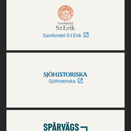
Samfundet S:t Erik
Sjöhistoriska