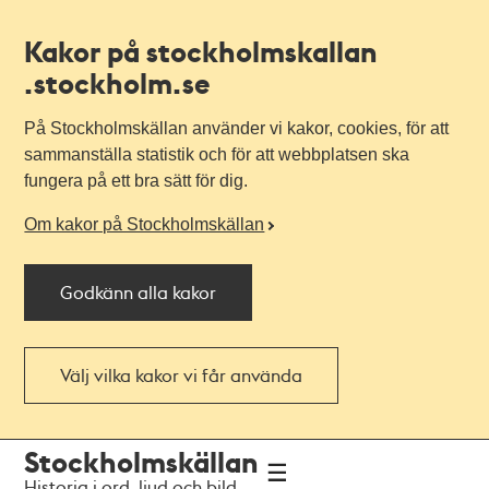
Kakor på stockholmskallan
.stockholm.se
På Stockholmskällan använder vi kakor, cookies, för att
sammanställa statistik och för att webbplatsen ska
fungera på ett bra sätt för dig.
Om kakor på Stockholmskällan
Godkänn alla kakor
Välj vilka kakor vi får använda
Till
Till
Stockholmskällan
navigationen
huvudinnehållet
Historia i ord, ljud och bild