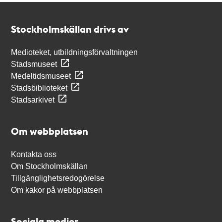
Kontakt
Stockholmskällan
Stockholmskällan drivs av
Medioteket, utbildningsförvaltningen
Stadsmuseet
Medeltidsmuseet
Stadsbiblioteket
Stadsarkivet
Om webbplatsen
Kontakta oss
Om Stockholmskällan
Tillgänglighetsredogörelse
Om kakor på webbplatsen
Sociala medier