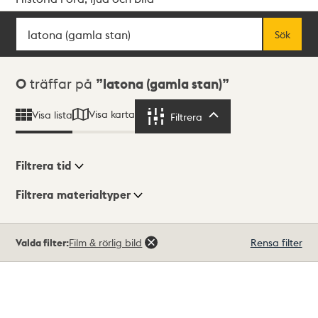
Sök
Fritextsök
Sök
Sökresultat
0
träffar på
latona (gamla stan)
Visa karta
Visa lista
Filtrera
Filtrera
Filtrera tid
Filtrera materialtyper
Visningsläge
Totalt
Valda filter:
Film & rörlig bild
Rensa filter
0
träffar
Lista
Karta