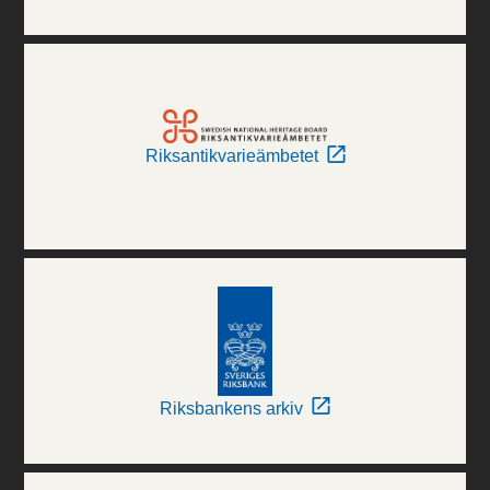
Riksantikvarieämbetet
Riksbankens arkiv