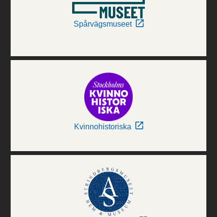
Spårvägsmuseet
Kvinnohistoriska