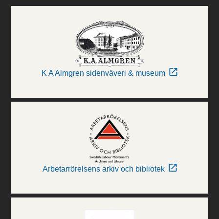
K A Almgren sidenväveri & museum
Arbetarrörelsens arkiv och bibliotek