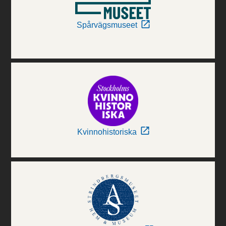
Spårvägsmuseet
Kvinnohistoriska