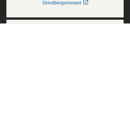
Strindbergsmuseet
Thielska Galleriet
Världskulturmuseerna