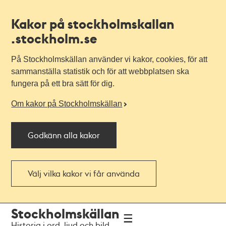
Kakor på stockholmskallan
.stockholm.se
På Stockholmskällan använder vi kakor, cookies, för att
sammanställa statistik och för att webbplatsen ska
fungera på ett bra sätt för dig.
Om kakor på Stockholmskällan
Godkänn alla kakor
Välj vilka kakor vi får använda
Till
Till
Stockholmskällan
navigationen
huvudinnehållet
Historia i ord, ljud och bild