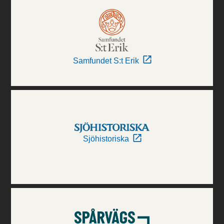
Samfundet S:t Erik
Sjöhistoriska