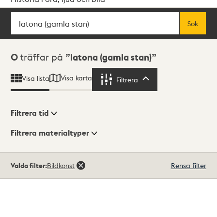
Sök
Fritextsök
Sök
Sökresultat
0
träffar på
latona (gamla stan)
Visa karta
Visa lista
Filtrera
Filtrera
Filtrera tid
Filtrera materialtyper
Visningsläge
Totalt
Valda filter:
Bildkonst
Rensa filter
0
träffar
Lista
Karta