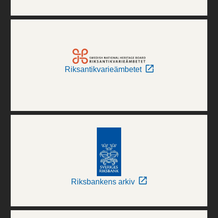
Riksantikvarieämbetet
Riksbankens arkiv