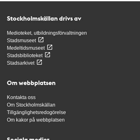
Kontakt
Stockholmskällan
Stockholmskällan drivs av
Medioteket, utbildningsförvaltningen
Stadsmuseet
Medeltidsmuseet
Stadsbiblioteket
Stadsarkivet
Om webbplatsen
Kontakta oss
Om Stockholmskällan
Tillgänglighetsredogörelse
Om kakor på webbplatsen
Sociala medier