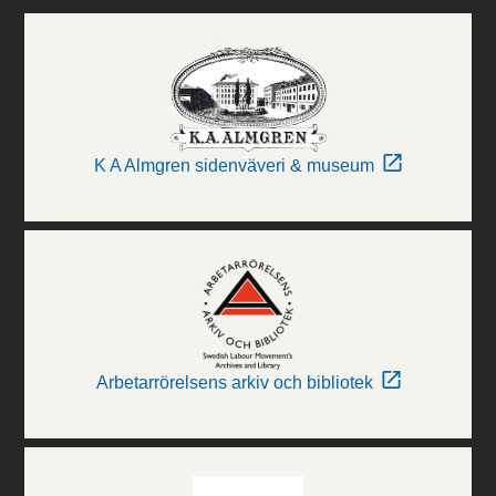
K A Almgren sidenväveri & museum
Arbetarrörelsens arkiv och bibliotek