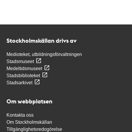
Kontakt
Stockholmskällan
Stockholmskällan drivs av
Medioteket, utbildningsförvaltningen
Stadsmuseet
Medeltidsmuseet
Stadsbiblioteket
Stadsarkivet
Om webbplatsen
Kontakta oss
Om Stockholmskällan
Tillgänglighetsredogörelse