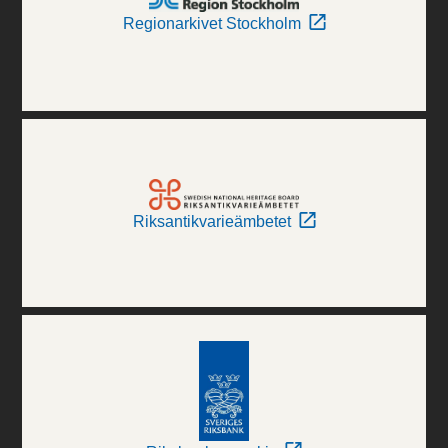
Regionarkivet Stockholm
Riksantikvarieämbetet