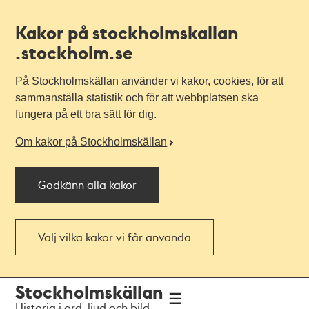
Kakor på stockholmskallan
.stockholm.se
På Stockholmskällan använder vi kakor, cookies, för att
sammanställa statistik och för att webbplatsen ska
fungera på ett bra sätt för dig.
Om kakor på Stockholmskällan
Godkänn alla kakor
Välj vilka kakor vi får använda
Till
Till
Stockholmskällan
navigationen
huvudinnehållet
Historia i ord, ljud och bild