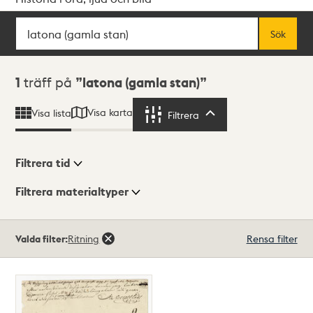
Sök
Fritextsök
Sök
Sökresultat
1
träff på
latona (gamla stan)
Visa karta
Visa lista
Filtrera
Filtrera
Filtrera tid
Filtrera materialtyper
Visningsläge
Totalt
Valda filter:
Ritning
Rensa filter
1
träffar
Lista
Karta