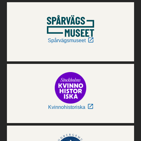
Spårvägsmuseet
Kvinnohistoriska