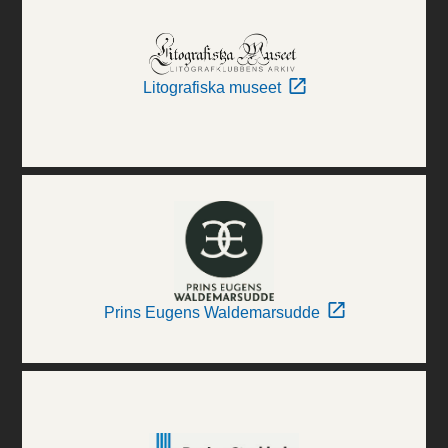
Litografiska museet
Prins Eugens Waldemarsudde