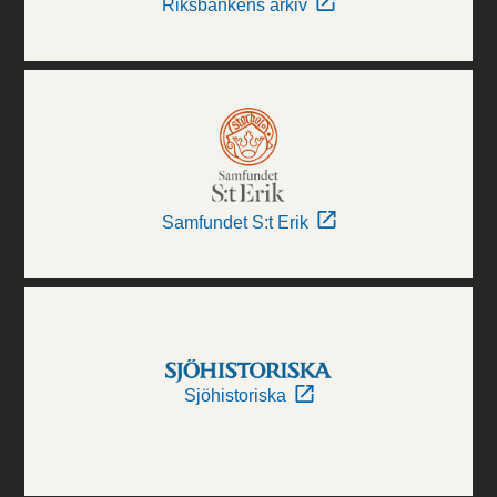
Riksbankens arkiv
Samfundet S:t Erik
Sjöhistoriska