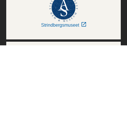
Strindbergsmuseet
Thielska Galleriet