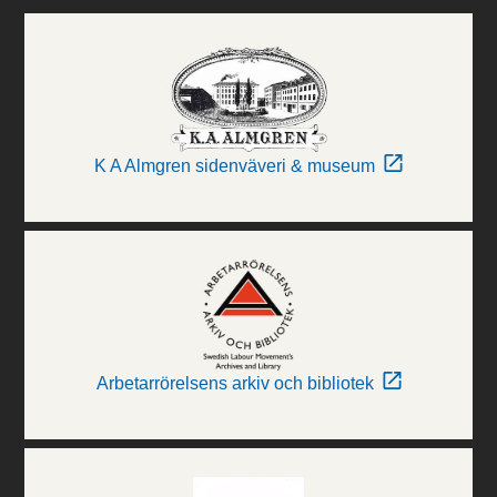
K A Almgren sidenväveri & museum
Arbetarrörelsens arkiv och bibliotek