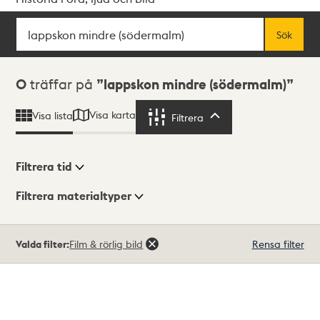
Sök
Fritextsök
Sök
Sökresultat
0
träffar på
lappskon mindre (södermalm)
Visa karta
Visa lista
Filtrera
Filtrera
Filtrera tid
Filtrera materialtyper
Visningsläge
Totalt
Valda filter:
Film & rörlig bild
Rensa filter
0
träffar
Lista
Karta