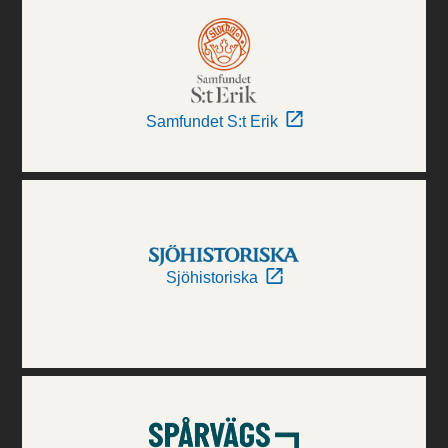
Samfundet S:t Erik
Sjöhistoriska