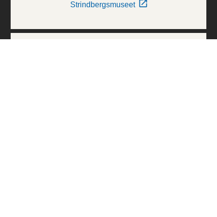
Strindbergsmuseet
Thielska Galleriet
Världskulturmuseerna