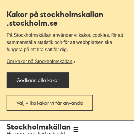
Kakor på stockholmskallan
.stockholm.se
På Stockholmskällan använder vi kakor, cookies, för att
sammanställa statistik och för att webbplatsen ska
fungera på ett bra sätt för dig.
Om kakor på Stockholmskällan
Godkänn alla kakor
Välj vilka kakor vi får använda
Till
Till
Stockholmskällan
navigationen
huvudinnehållet
Historia i ord, ljud och bild