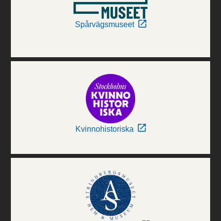
Spårvägsmuseet
Kvinnohistoriska