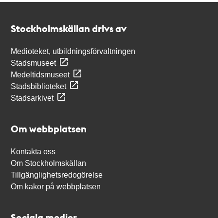
Kontakt
Stockholmskällan
Stockholmskällan drivs av
Medioteket, utbildningsförvaltningen
Stadsmuseet
Medeltidsmuseet
Stadsbiblioteket
Stadsarkivet
Om webbplatsen
Kontakta oss
Om Stockholmskällan
Tillgänglighetsredogörelse
Om kakor på webbplatsen
Sociala medier