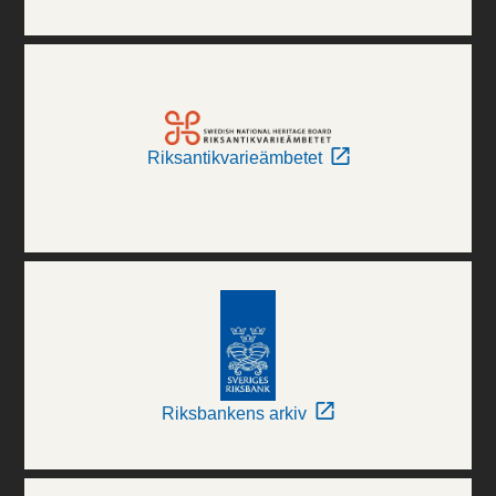
Riksantikvarieämbetet
Riksbankens arkiv