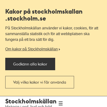
Kakor på stockholmskallan
.stockholm.se
På Stockholmskällan använder vi kakor, cookies, för att
sammanställa statistik och för att webbplatsen ska
fungera på ett bra sätt för dig.
Om kakor på Stockholmskällan
Godkänn alla kakor
Välj vilka kakor vi får använda
Till
Till
Stockholmskällan
navigationen
huvudinnehållet
Historia i ord, ljud och bild