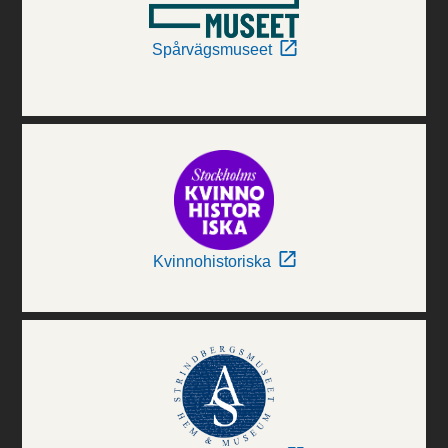
Spårvägsmuseet
Kvinnohistoriska