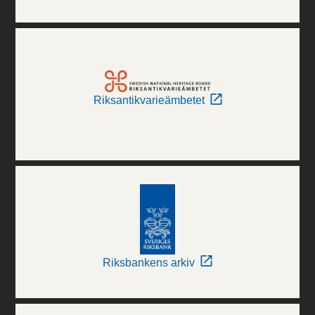
Riksantikvarieämbetet
Riksbankens arkiv