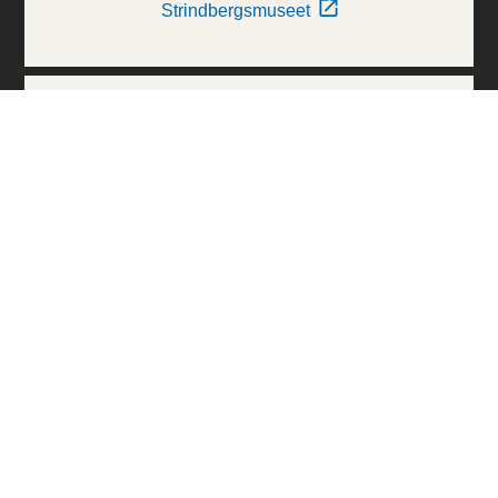
Strindbergsmuseet
Thielska Galleriet
Världskulturmuseerna