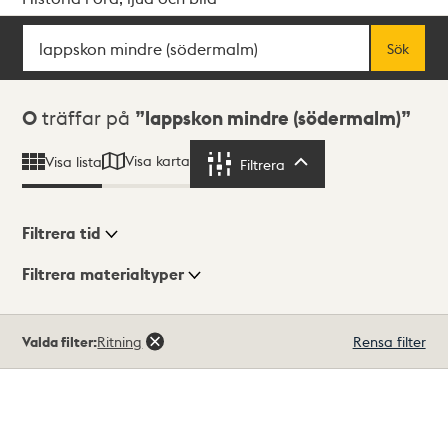
Sök
Fritextsök
Sök
Sökresultat
0
träffar på
lappskon mindre (södermalm)
Visa karta
Visa lista
Filtrera
Filtrera
Filtrera tid
Filtrera materialtyper
Visningsläge
Totalt
Valda filter:
Ritning
Rensa filter
0
träffar
Lista
Karta