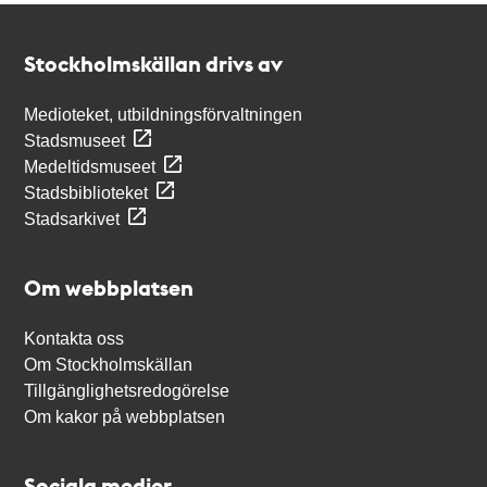
Kontakt
Stockholmskällan
Stockholmskällan drivs av
Medioteket, utbildningsförvaltningen
Stadsmuseet
Medeltidsmuseet
Stadsbiblioteket
Stadsarkivet
Om webbplatsen
Kontakta oss
Om Stockholmskällan
Tillgänglighetsredogörelse
Om kakor på webbplatsen
Sociala medier