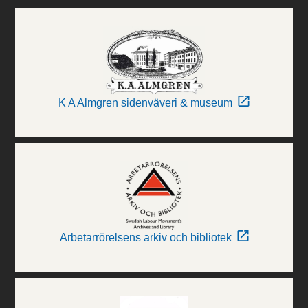
K A Almgren sidenväveri & museum
Arbetarrörelsens arkiv och bibliotek