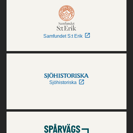
Samfundet S:t Erik
Sjöhistoriska