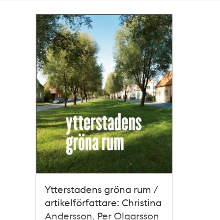
Totalt
1
träffar
Ytterstadens gröna rum /
artikelförfattare: Christina
Andersson, Per Olgarsson