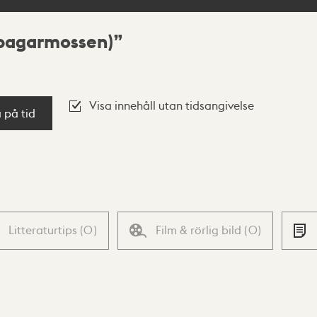
bagarmossen)
Visa innehåll utan tidsangivelse
a på tid
Litteraturtips
(
0
)
Film & rörlig bild
(
0
)