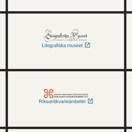
Litografiska museet
Riksantikvarieämbetet