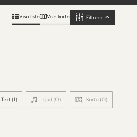
Visa karta
Visa lista
Filtrera
Filtrera
Text
(
1
)
Ljud
(
0
)
Karta
(
0
)