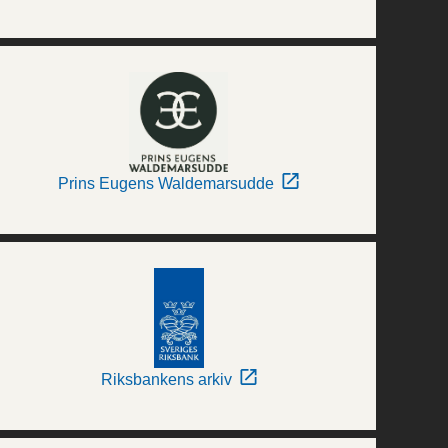
Prins Eugens Waldemarsudde
Riksbankens arkiv