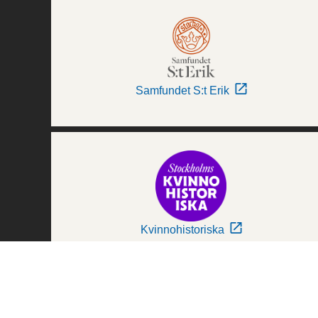
Samfundet S:t Erik
Kvinnohistoriska