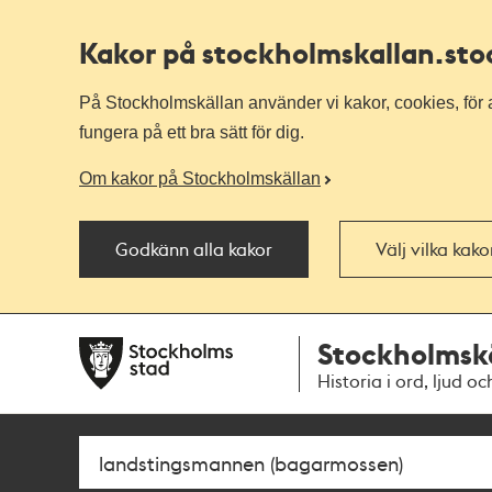
Kakor på stockholmskallan
.st
På Stockholmskällan använder vi kakor, cookies, för a
fungera på ett bra sätt för dig.
Om kakor på Stockholmskällan
Godkänn alla kakor
Välj vilka kak
Till
Till
Stockholmsk
navigationen
huvudinnehållet
Historia i ord, ljud oc
Sök
Fritextsök