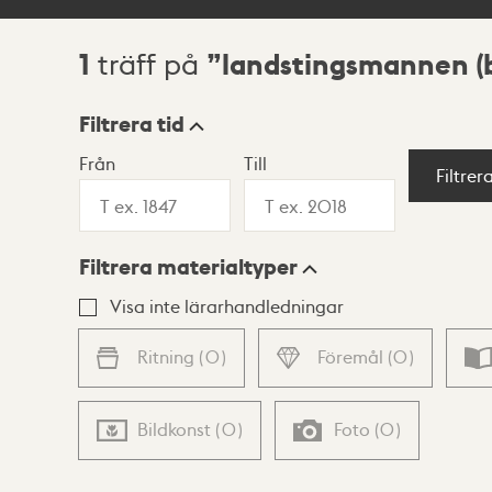
1
landstingsmannen (
träff på
Sökresultat
Filtrera tid
Från
Till
Visningsläge
Filtrer
Filtrera materialtyper
Lista
Karta
Visa inte lärarhandledningar
Ritning
(
0
)
Föremål
(
0
)
Bildkonst
(
0
)
Foto
(
0
)