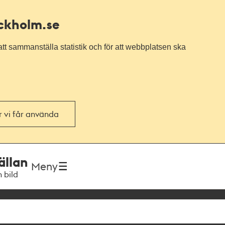
ockholm.se
tt sammanställa statistik och för att webbplatsen ska
or vi får använda
ällan
Meny
h bild