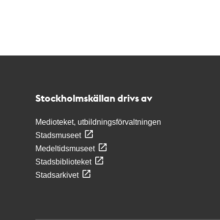
Kontakt
Stockholmskällan
Stockholmskällan drivs av
Medioteket, utbildningsförvaltningen
Stadsmuseet
Medeltidsmuseet
Stadsbiblioteket
Stadsarkivet