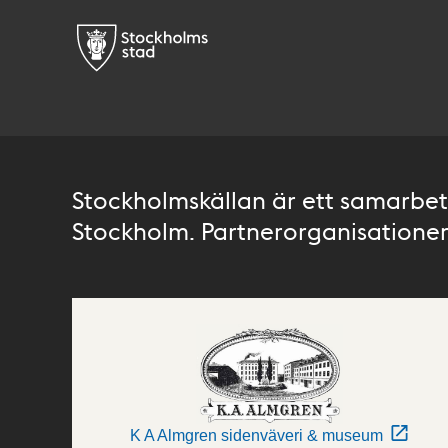
Stockholmskällan är ett samarbete
Stockholm. Partnerorganisationer 
K A Almgren sidenväveri & museum