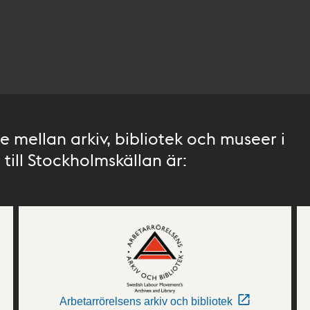
 mellan arkiv, bibliotek och museer i
till Stockholmskällan är:
Arbetarrörelsens arkiv och bibliotek