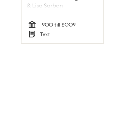
& Lisa Sarban
1900 till 2009
Tid
Text
Typ