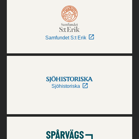
Samfundet S:t Erik
Sjöhistoriska