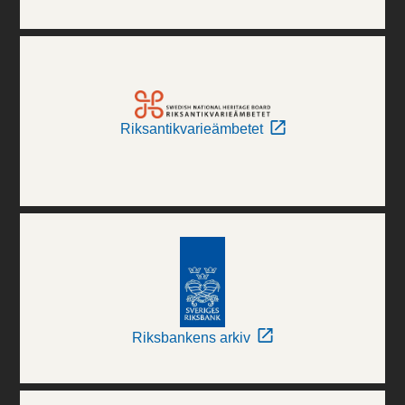
Riksantikvarieämbetet
Riksbankens arkiv