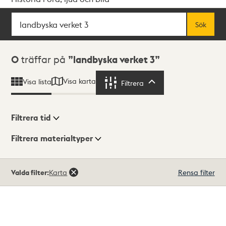
Sök
Fritextsök
Sök
Sökresultat
0
träffar på
landbyska verket 3
Visa karta
Visa lista
Filtrera
Filtrera
Filtrera tid
Filtrera materialtyper
Visningsläge
Totalt
Valda filter:
Karta
Rensa filter
0
träffar
Lista
Karta