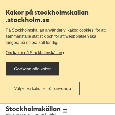
Kakor på stockholmskallan
.stockholm.se
På Stockholmskällan använder vi kakor, cookies, för att
sammanställa statistik och för att webbplatsen ska
fungera på ett bra sätt för dig.
Om kakor på Stockholmskällan
Godkänn alla kakor
Välj vilka kakor vi får använda
Till
Till
Stockholmskällan
navigationen
huvudinnehållet
Historia i ord, ljud och bild