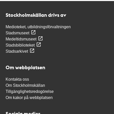
Kontakt
Stockholmskällan
Stockholmskällan drivs av
Medioteket, utbildningsförvaltningen
Stadsmuseet
Medeltidsmuseet
Stadsbiblioteket
Stadsarkivet
Om webbplatsen
Kontakta oss
Om Stockholmskällan
Tillgänglighetsredogörelse
Om kakor på webbplatsen
Sociala medier