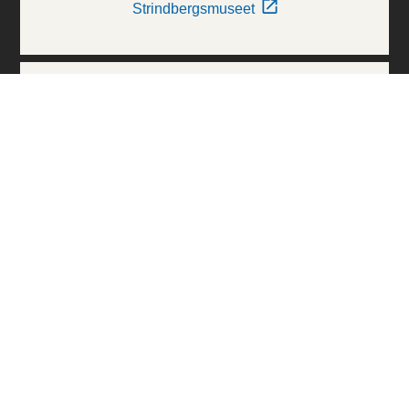
Strindbergsmuseet
Thielska Galleriet
Världskulturmuseerna