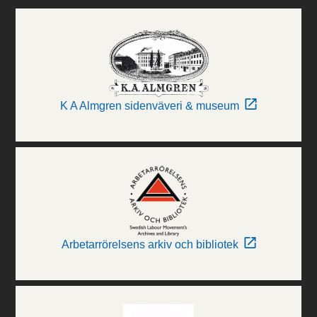
K A Almgren sidenväveri & museum
Arbetarrörelsens arkiv och bibliotek