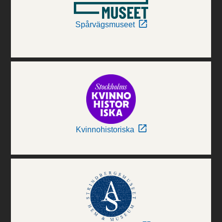
Spårvägsmuseet
Kvinnohistoriska