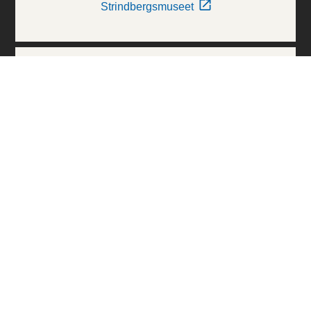
Strindbergsmuseet
Thielska Galleriet
Världskulturmuseerna