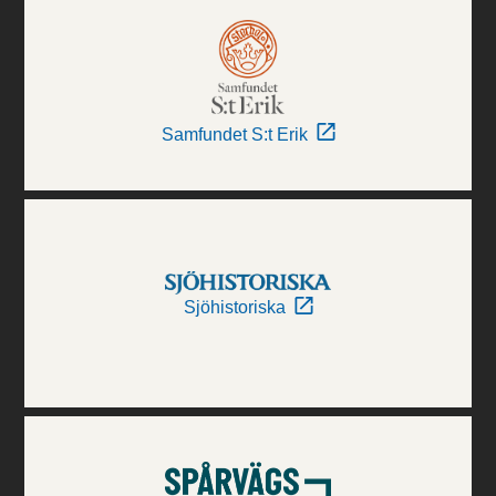
Samfundet S:t Erik
Sjöhistoriska