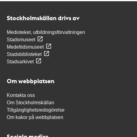
Kontakt
Stockholmskällan
Stockholmskällan drivs av
Medioteket, utbildningsförvaltningen
Stadsmuseet
Medeltidsmuseet
Stadsbiblioteket
Stadsarkivet
Om webbplatsen
Kontakta oss
Om Stockholmskällan
Tillgänglighetsredogörelse
Om kakor på webbplatsen
Sociala medier