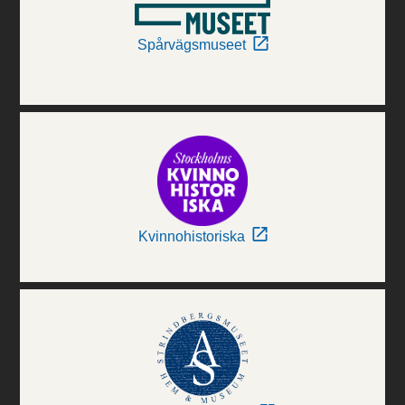
Spårvägsmuseet
Kvinnohistoriska