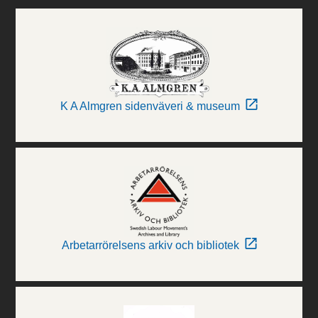
K A Almgren sidenväveri & museum
Arbetarrörelsens arkiv och bibliotek