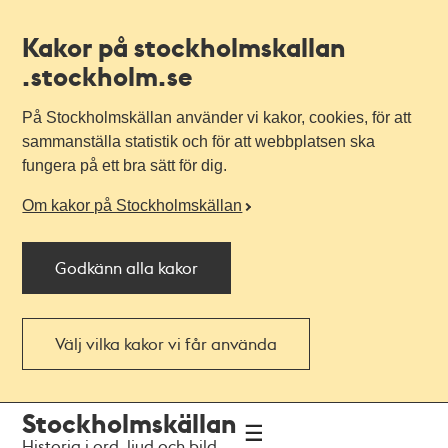
Kakor på stockholmskallan
.stockholm.se
På Stockholmskällan använder vi kakor, cookies, för att
sammanställa statistik och för att webbplatsen ska
fungera på ett bra sätt för dig.
Om kakor på Stockholmskällan
Godkänn alla kakor
Välj vilka kakor vi får använda
Till
Till
Stockholmskällan
navigationen
huvudinnehållet
Historia i ord, ljud och bild