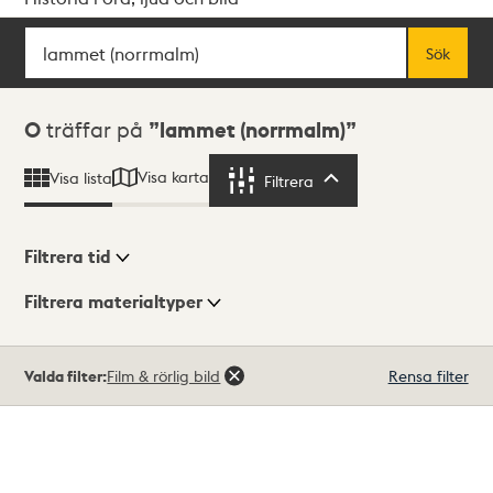
Sök
Fritextsök
Sök
Sökresultat
0
träffar på
lammet (norrmalm)
Visa karta
Visa lista
Filtrera
Filtrera
Filtrera tid
Filtrera materialtyper
Visningsläge
Totalt
Valda filter:
Film & rörlig bild
Rensa filter
0
träffar
Lista
Karta