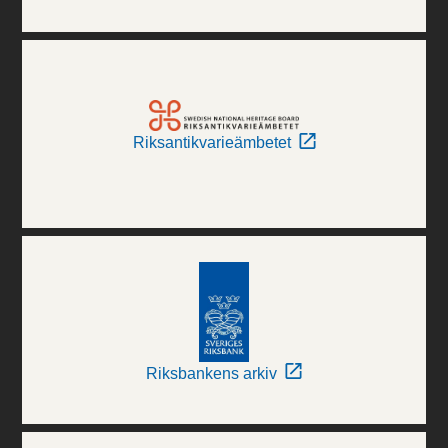
Riksantikvarieämbetet
Riksbankens arkiv