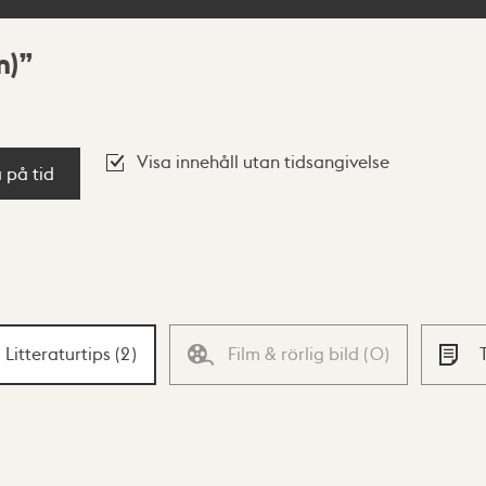
m)
Visa innehåll utan tidsangivelse
a på tid
Litteraturtips
(
2
)
Film & rörlig bild
(
0
)