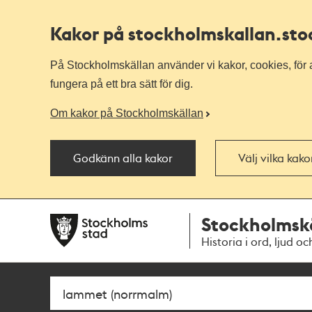
Kakor på stockholmskallan
.st
På Stockholmskällan använder vi kakor, cookies, för a
fungera på ett bra sätt för dig.
Om kakor på Stockholmskällan
Godkänn alla kakor
Välj vilka kak
Till
Till
Stockholmsk
navigationen
huvudinnehållet
Historia i ord, ljud oc
Sök
Fritextsök