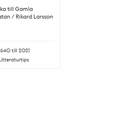
aka till Gamla
tan / Rikard Larsson
1640 till 2021
Litteraturtips