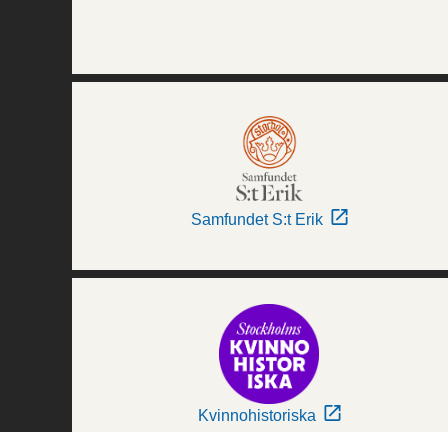
Samfundet S:t Erik
Kvinnohistoriska