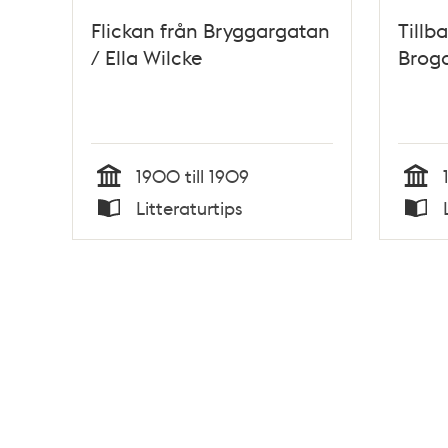
Flickan från Bryggargatan
Tillb
/ Ella Wilcke
Broga
1900 till 1909
Tid
Tid
Litteraturtips
Typ
Typ