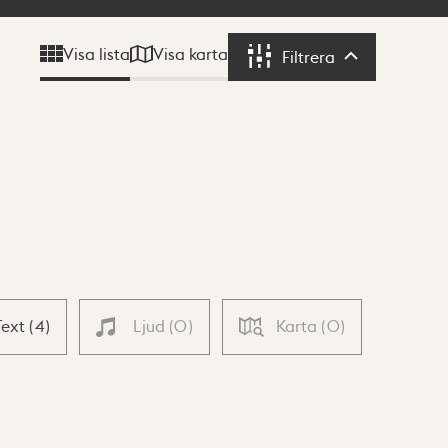
Visa karta
Visa lista
Filtrera
Filtrera
Text
(
4
)
Ljud
(
0
)
Karta
(
0
)