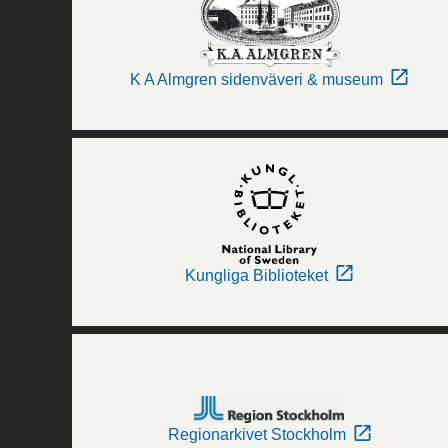
K A Almgren sidenväveri & museum
Kungliga Biblioteket
Regionarkivet Stockholm