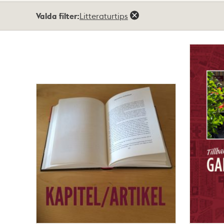
Totalt
Valda filter:
Litteraturtips
2
träffar