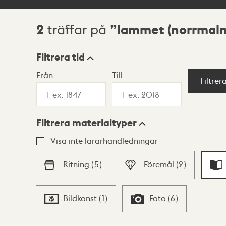
2
lammet (norrmal
träffar på
Sökresultat
Filtrera tid
Från
Till
Visningsläge
Filtrer
Filtrera materialtyper
Lista
Karta
Visa inte lärarhandledningar
Ritning
(
5
)
Föremål
(
2
)
Bildkonst
(
1
)
Foto
(
6
)