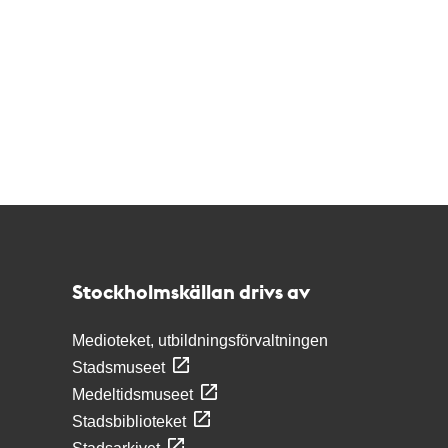
Kontakt
Stockholmskällan
Stockholmskällan drivs av
Medioteket, utbildningsförvaltningen
Stadsmuseet
Medeltidsmuseet
Stadsbiblioteket