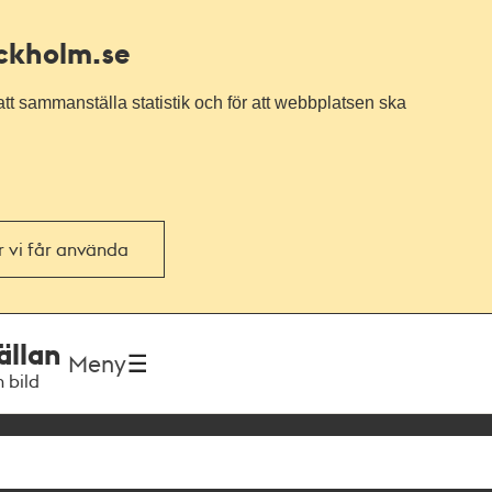
ockholm.se
tt sammanställa statistik och för att webbplatsen ska
or vi får använda
ällan
Meny
h bild