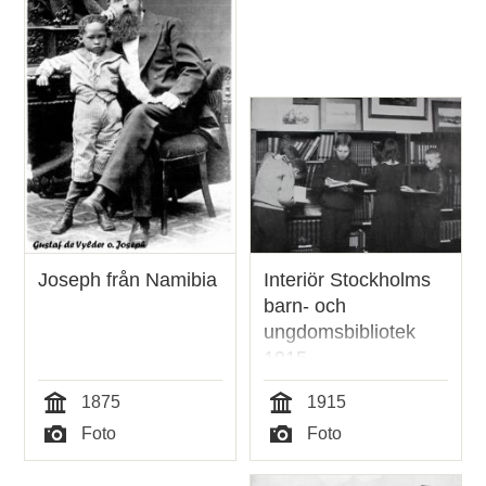
Joseph från Namibia
Interiör Stockholms
barn- och
ungdomsbibliotek
1915
1875
1915
Tid
Tid
Foto
Foto
Typ
Typ