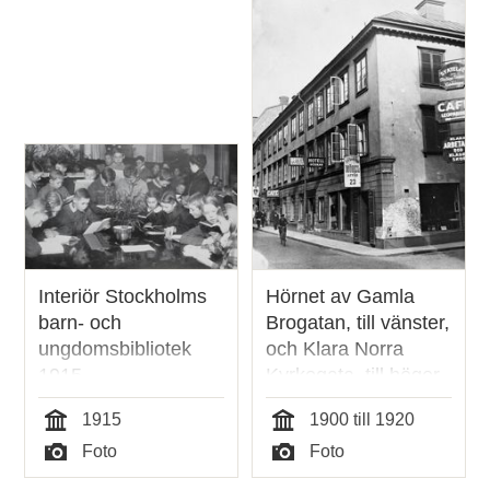
Interiör Stockholms
Hörnet av Gamla
barn- och
Brogatan, till vänster,
ungdomsbibliotek
och Klara Norra
1915
Kyrkogata, till höger.
1915
1900 till 1920
Tid
Tid
Foto
Foto
Typ
Typ