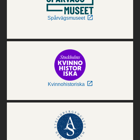
Spårvägsmuseet
Kvinnohistoriska