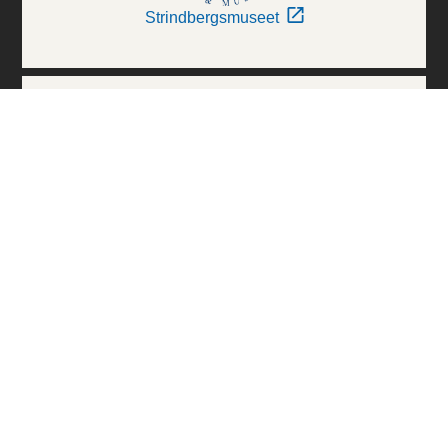
Strindbergsmuseet
Thielska Galleriet
Världskulturmuseerna