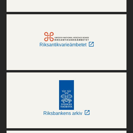
Riksantikvarieämbetet
Riksbankens arkiv