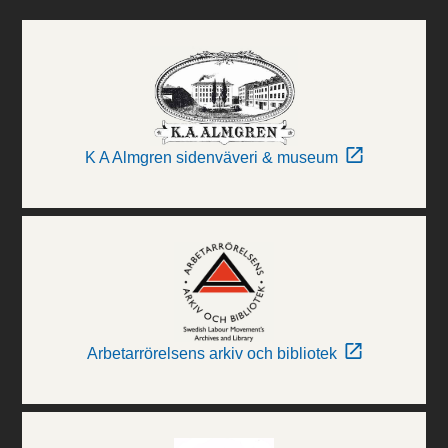
K A Almgren sidenväveri & museum
Arbetarrörelsens arkiv och bibliotek