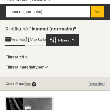
Sök
Fritextsök
Sök
Sökresultat
6
träffar på
lammet (norrmalm)
Visa karta
Visa lista
Filtrera
Filtrera
Filtrera tid
Filtrera materialtyper
Visningsläge
Totalt
Valda filter:
Foto
Rensa filter
6
träffar
Lista
Karta