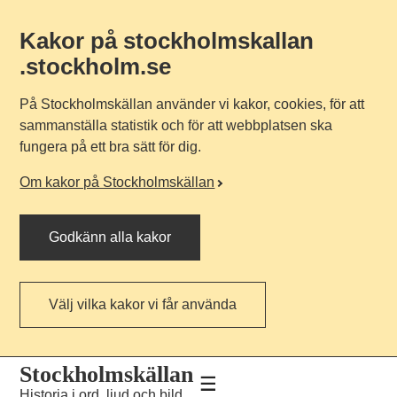
Kakor på stockholmskallan
.stockholm.se
På Stockholmskällan använder vi kakor, cookies, för att
sammanställa statistik och för att webbplatsen ska
fungera på ett bra sätt för dig.
Om kakor på Stockholmskällan
Godkänn alla kakor
Välj vilka kakor vi får använda
Till
Till
Stockholmskällan
navigationen
huvudinnehållet
Historia i ord, ljud och bild