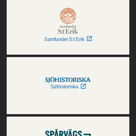
Samfundet S:t Erik
Sjöhistoriska