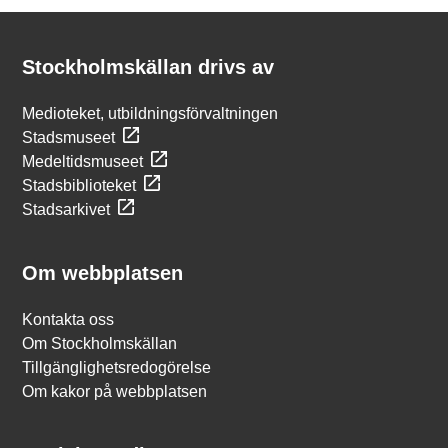
Kontakt
Stockholmskällan
Stockholmskällan drivs av
Medioteket, utbildningsförvaltningen
Stadsmuseet
Medeltidsmuseet
Stadsbiblioteket
Stadsarkivet
Om webbplatsen
Kontakta oss
Om Stockholmskällan
Tillgänglighetsredogörelse
Om kakor på webbplatsen