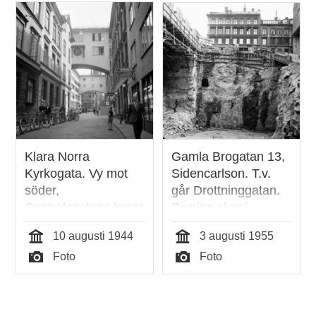
Klara Norra
Gamla Brogatan 13,
Kyrkogata. Vy mot
Sidencarlson. T.v.
söder,
går Drottninggatan.
Centralpostens broar
Rivning sker i
skymmer utsikten
kvarteret Skotten.
10 augusti 1944
3 augusti 1955
mot Klara Kyrka
(Drottningg. 63,
Tid
Tid
Foto
Foto
Gamla Brog. 24 och
Typ
Typ
Kungsg. 49).
Bohagshuset (PUB)
byggdes sedan