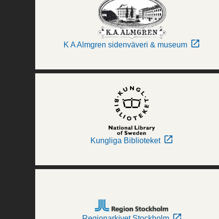
K A Almgren sidenväveri & museum
Kungliga Biblioteket
Regionarkivet Stockholm