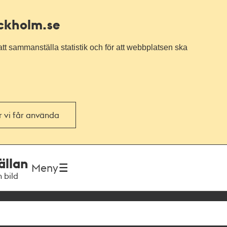
ockholm.se
tt sammanställa statistik och för att webbplatsen ska
or vi får använda
ällan
Meny
h bild