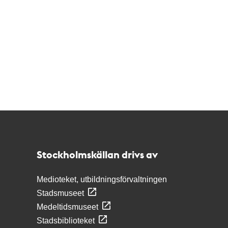
Kontakt
Stockholmskällan
Stockholmskällan drivs av
Medioteket, utbildningsförvaltningen
Stadsmuseet
Medeltidsmuseet
Stadsbiblioteket