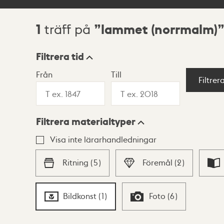
1
lammet (norrmalm)
träff på
Sökresultat
Filtrera tid
Från
Till
Visningsläge
Filtrer
Filtrera materialtyper
Lista
Karta
Visa inte lärarhandledningar
Ritning
(
5
)
Föremål
(
2
)
Bildkonst
(
1
)
Foto
(
6
)