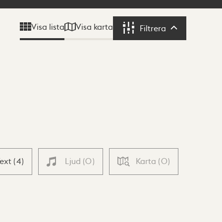
Visa karta
Visa lista
Filtrera
Filtrera
Text
(
4
)
Ljud
(
0
)
Karta
(
0
)