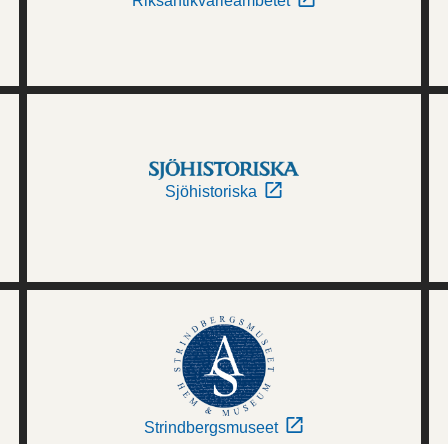
Riksantikvarieämbetet
Sjöhistoriska
Strindbergsmuseet