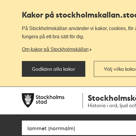
Kakor på stockholmskallan
.st
På Stockholmskällan använder vi kakor, cookies, för a
fungera på ett bra sätt för dig.
Om kakor på Stockholmskällan
Godkänn alla kakor
Välj vilka kak
Till
Till
Stockholmsk
navigationen
huvudinnehållet
Historia i ord, ljud oc
Sök
Fritextsök