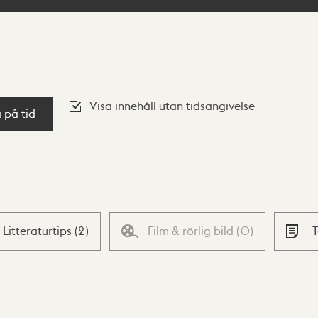
Visa innehåll utan tidsangivelse
a på tid
Litteraturtips
(
2
)
Film & rörlig bild
(
0
)