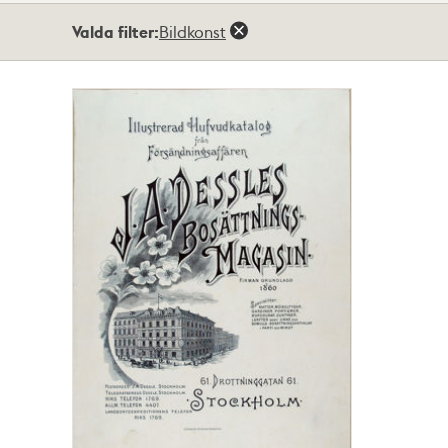
Totalt
Valda filter:
Bildkonst
1
träffar