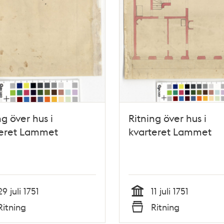
ng över hus i
Ritning över hus i
teret Lammet
kvarteret Lammet
29 juli 1751
11 juli 1751
Tid
Ritning
Ritning
Typ