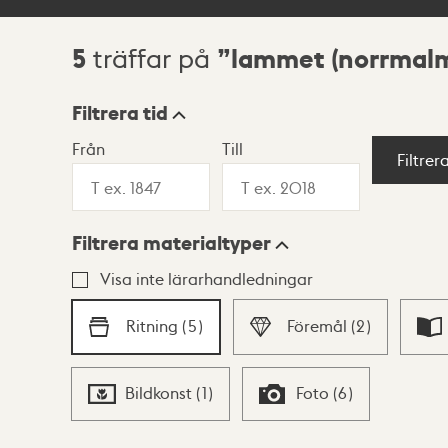
5
lammet (norrmal
träffar på
Sökresultat
Filtrera tid
Från
Till
Visningsläge
Filtrer
Filtrera materialtyper
Lista
Karta
Visa inte lärarhandledningar
Ritning
(
5
)
Föremål
(
2
)
Bildkonst
(
1
)
Foto
(
6
)