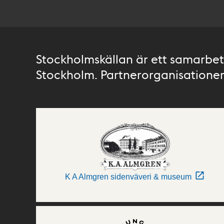
Stockholmskällan är ett samarbete
Stockholm. Partnerorganisationer 
K A Almgren sidenväveri & museum