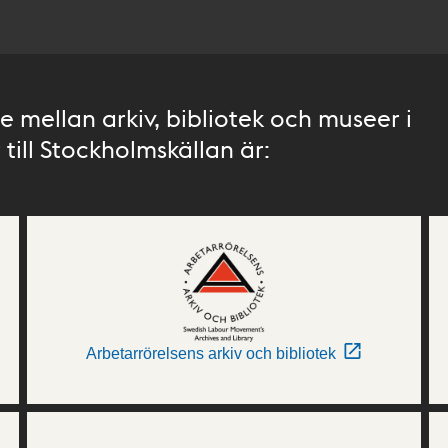
 mellan arkiv, bibliotek och museer i
till Stockholmskällan är:
Arbetarrörelsens arkiv och bibliotek