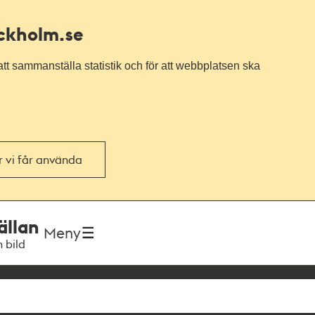
ockholm.se
tt sammanställa statistik och för att webbplatsen ska
or vi får använda
ällan
Meny
h bild