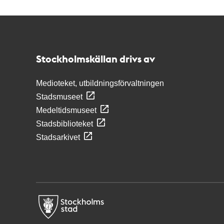
Kontakt
Stockholmskällan
Stockholmskällan drivs av
Medioteket, utbildningsförvaltningen
Stadsmuseet
Medeltidsmuseet
Stadsbiblioteket
Stadsarkivet