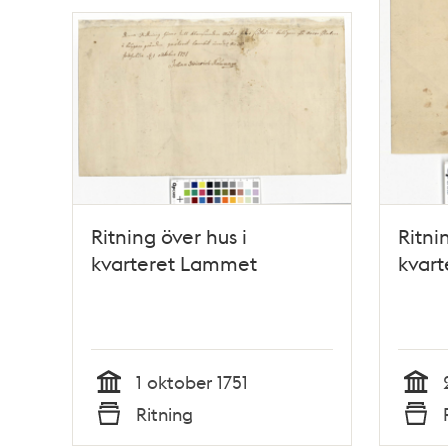
Ritning över hus i
Ritni
kvarteret Lammet
kvar
1 oktober 1751
Tid
Tid
Ritning
Typ
Typ