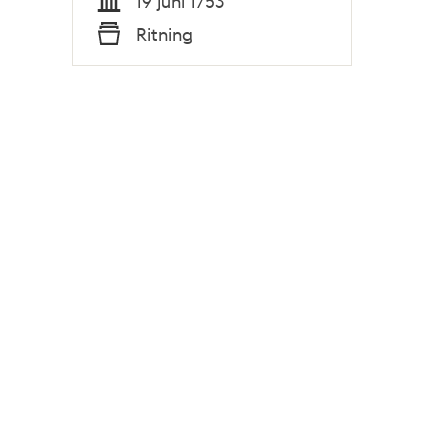
19 juni 1753
Tid
Ritning
Typ