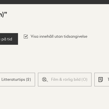
m)
Visa innehåll utan tidsangivelse
a på tid
Litteraturtips
(
2
)
Film & rörlig bild
(
0
)