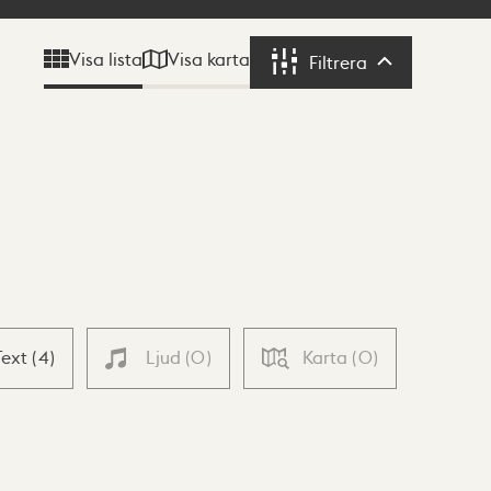
Visa karta
Visa lista
Filtrera
Filtrera
Text
(
4
)
Ljud
(
0
)
Karta
(
0
)