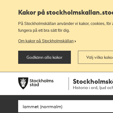
Kakor på stockholmskallan
.st
På Stockholmskällan använder vi kakor, cookies, för a
fungera på ett bra sätt för dig.
Om kakor på Stockholmskällan
Godkänn alla kakor
Välj vilka kak
Till
Till
Stockholmsk
navigationen
huvudinnehållet
Historia i ord, ljud oc
Sök
Fritextsök