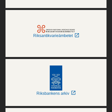
Riksantikvarieämbetet
Riksbankens arkiv