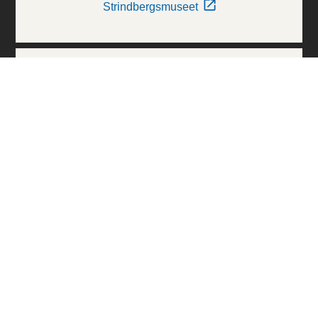
Strindbergsmuseet
Thielska Galleriet
Världskulturmuseerna