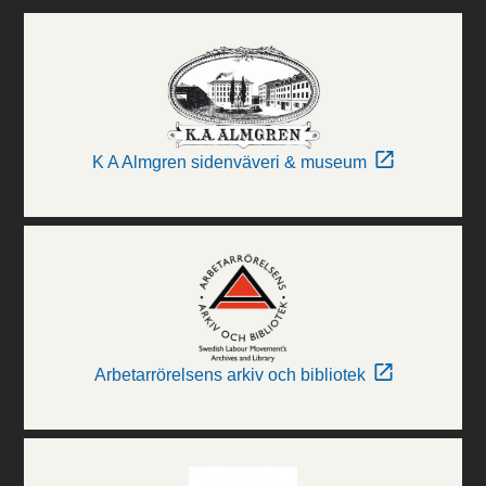
K A Almgren sidenväveri & museum
Arbetarrörelsens arkiv och bibliotek