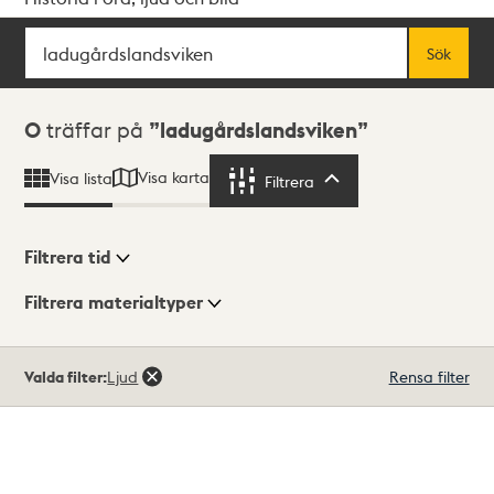
Sök
Fritextsök
Sök
Sökresultat
0
träffar på
ladugårdslandsviken
Visa karta
Visa lista
Filtrera
Filtrera
Filtrera tid
Filtrera materialtyper
Visningsläge
Totalt
Valda filter:
Ljud
Rensa filter
0
träffar
Lista
Karta