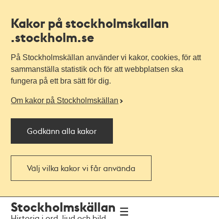
Kakor på stockholmskallan
.stockholm.se
På Stockholmskällan använder vi kakor, cookies, för att
sammanställa statistik och för att webbplatsen ska
fungera på ett bra sätt för dig.
Om kakor på Stockholmskällan
Godkänn alla kakor
Välj vilka kakor vi får använda
Till
Till
Stockholmskällan
navigationen
huvudinnehållet
Historia i ord, ljud och bild