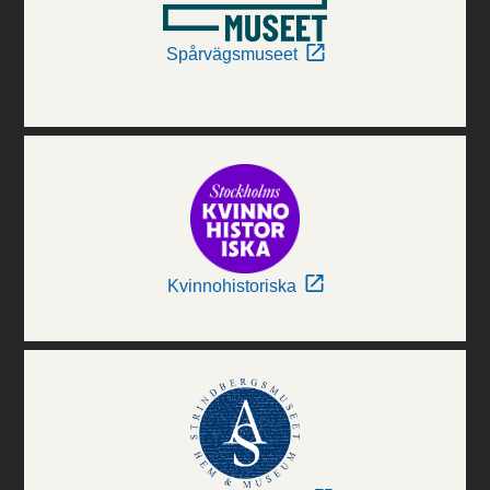
Spårvägsmuseet
Kvinnohistoriska