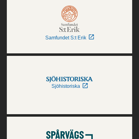
Samfundet S:t Erik
Sjöhistoriska