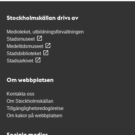
Kontakt
Stockholmskällan
Stockholmskällan drivs av
Medioteket, utbildningsförvaltningen
Stadsmuseet
Medeltidsmuseet
Stadsbiblioteket
Stadsarkivet
Om webbplatsen
Kontakta oss
Om Stockholmskällan
Tillgänglighetsredogörelse
Om kakor på webbplatsen
Sociala medier