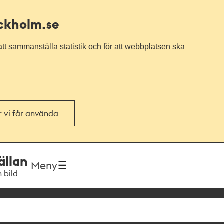
ockholm.se
tt sammanställa statistik och för att webbplatsen ska
or vi får använda
ällan
Meny
h bild