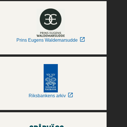
Prins Eugens Waldemarsudde
Riksbankens arkiv