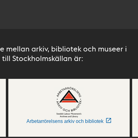
 mellan arkiv, bibliotek och museer i
till Stockholmskällan är:
Arbetarrörelsens arkiv och bibliotek