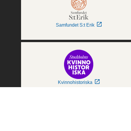
Samfundet S:t Erik
Kvinnohistoriska