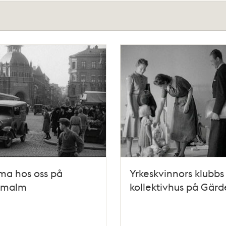
a hos oss på
Yrkeskvinnors klubbs
rmalm
kollektivhus på Gärd