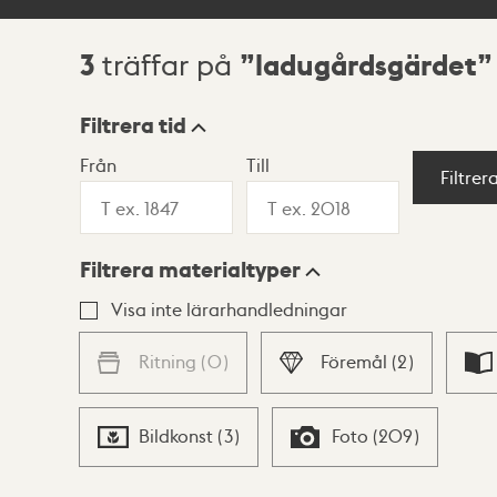
3
ladugårdsgärdet
träffar på
Sökresultat
Filtrera tid
Från
Till
Visningsläge
Filtrer
Filtrera materialtyper
Lista
Karta
Visa inte lärarhandledningar
Ritning
(
0
)
Föremål
(
2
)
Bildkonst
(
3
)
Foto
(
209
)