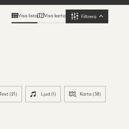
Visa karta
Visa lista
Filtrera
Filtrera
Text
(
21
)
Ljud
(
1
)
Karta
(
38
)