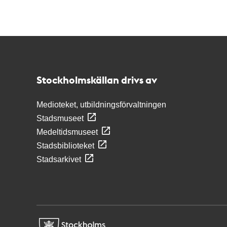
Kontakt
Stockholmskällan
Stockholmskällan drivs av
Medioteket, utbildningsförvaltningen
Stadsmuseet
Medeltidsmuseet
Stadsbiblioteket
Stadsarkivet