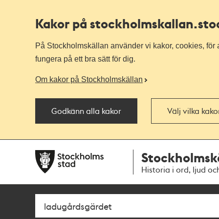
Kakor på stockholmskallan
.st
På Stockholmskällan använder vi kakor, cookies, för a
fungera på ett bra sätt för dig.
Om kakor på Stockholmskällan
Godkänn alla kakor
Välj vilka kak
Till
Till
Stockholmsk
navigationen
huvudinnehållet
Historia i ord, ljud oc
Sök
Fritextsök