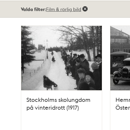
Totalt
Valda filter:
Film & rörlig bild
3
träffar
Stockholms skolungdom
Hemm
på vinteridrott (1917)
Öste