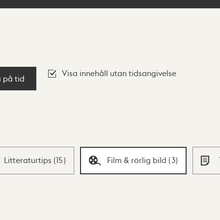
Visa innehåll utan tidsangivelse
a på tid
Litteraturtips
(
15
)
Film & rörlig bild
(
3
)