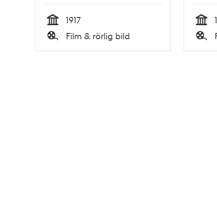
1917
Tid
Tid
Film & rörlig bild
Typ
Typ