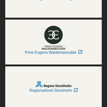
Prins Eugens Waldemarsudde
Regionarkivet Stockholm