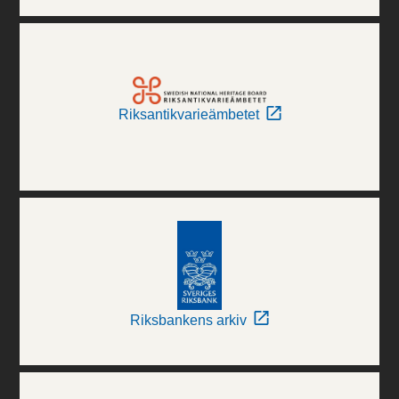
Riksantikvarieämbetet
Riksbankens arkiv