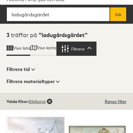
Sök
Fritextsök
Sök
Sökresultat
3
träffar på
ladugårdsgärdet
Visa karta
Visa lista
Filtrera
Filtrera
Filtrera tid
Filtrera materialtyper
Visningsläge
Totalt
Valda filter:
Bildkonst
Rensa filter
3
träffar
Lista
Karta