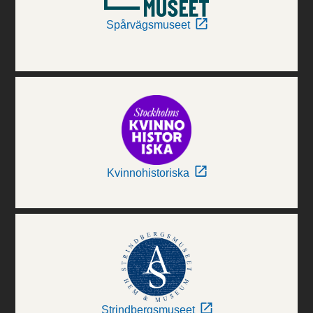
Spårvägsmuseet
Kvinnohistoriska
Strindbergsmuseet