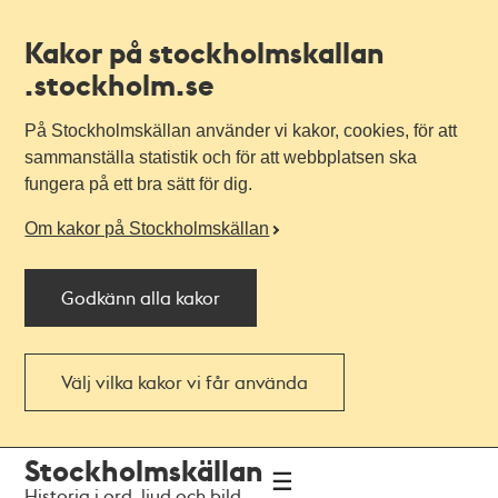
Kakor på stockholmskallan
.stockholm.se
På Stockholmskällan använder vi kakor, cookies, för att
sammanställa statistik och för att webbplatsen ska
fungera på ett bra sätt för dig.
Om kakor på Stockholmskällan
Godkänn alla kakor
Välj vilka kakor vi får använda
Till
Till
Stockholmskällan
navigationen
huvudinnehållet
Historia i ord, ljud och bild