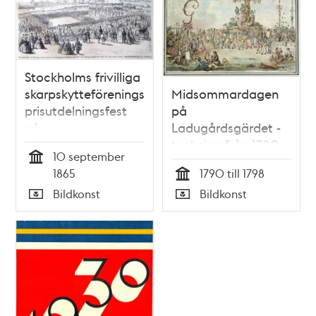
Stockholms frivilliga
skarpskytteförenings
Midsommardagen
prisutdelningsfest
på
på
Ladugårdsgärdet -
Ladugårdsgärdet
teckning från 1790-
10 september
den 10 september
talet
Tid
1865
1790 till 1798
1865.
Tid
Bildkonst
Bildkonst
Originalteckning af
Typ
Typ
F. G. Nordman.
Litografi i Illustrerad
Tidning, nr 37 den 16
september 1865.