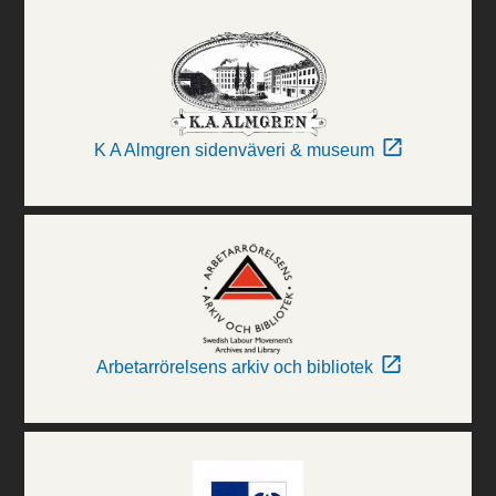
K A Almgren sidenväveri & museum
Arbetarrörelsens arkiv och bibliotek