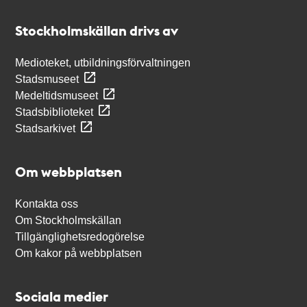
Kontakt
Stockholmskällan
Stockholmskällan drivs av
Medioteket, utbildningsförvaltningen
Stadsmuseet
Medeltidsmuseet
Stadsbiblioteket
Stadsarkivet
Om webbplatsen
Kontakta oss
Om Stockholmskällan
Tillgänglighetsredogörelse
Om kakor på webbplatsen
Sociala medier