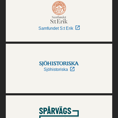
Samfundet S:t Erik
Sjöhistoriska