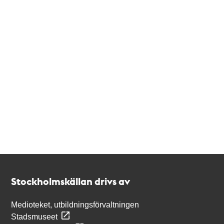
Kontakt
Stockholmskällan
Stockholmskällan drivs av
Medioteket, utbildningsförvaltningen
Stadsmuseet