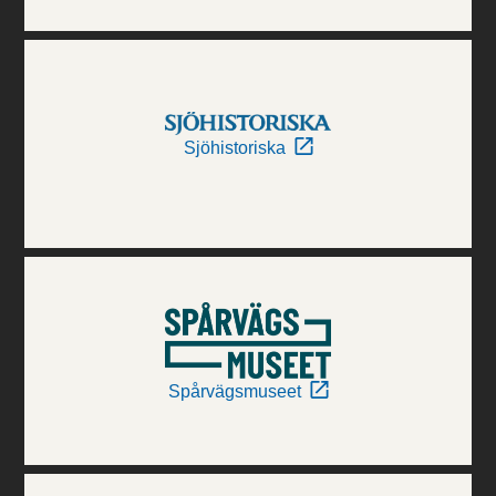
Sjöhistoriska
Spårvägsmuseet