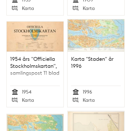
Tid
Tid
Karta
Karta
Typ
Typ
1954 års "Officiella
Karta "Staden" år
Stockholmskartan",
1996
samlingspost 11 blad
1954
1996
Tid
Tid
Karta
Karta
Typ
Typ