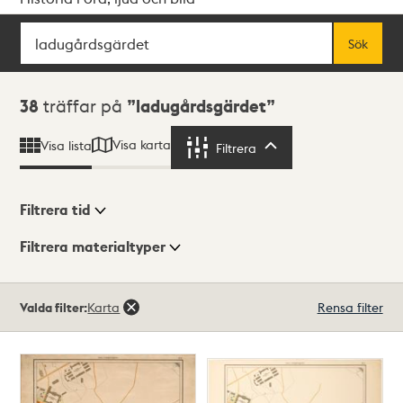
Sök
Fritextsök
Sök
Sökresultat
38
träffar på
ladugårdsgärdet
Visa karta
Visa lista
Filtrera
Filtrera
Filtrera tid
Filtrera materialtyper
Visningsläge
Totalt
Valda filter:
Karta
Rensa filter
38
träffar
Lista
Karta