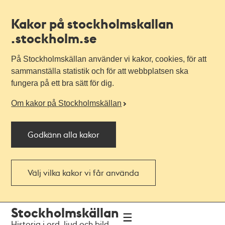
Kakor på stockholmskallan
.stockholm.se
På Stockholmskällan använder vi kakor, cookies, för att
sammanställa statistik och för att webbplatsen ska
fungera på ett bra sätt för dig.
Om kakor på Stockholmskällan
Godkänn alla kakor
Välj vilka kakor vi får använda
Till
Till
Stockholmskällan
navigationen
huvudinnehållet
Historia i ord, ljud och bild