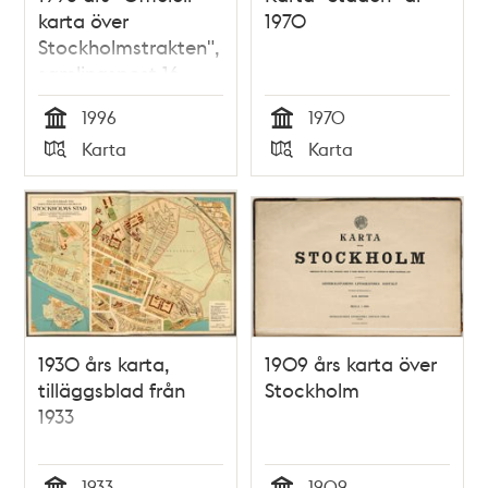
karta över
1970
Stockholmstrakten",
samlingspost 16
blad
1996
1970
Tid
Tid
Karta
Karta
Typ
Typ
1930 års karta,
1909 års karta över
tilläggsblad från
Stockholm
1933
1933
1909