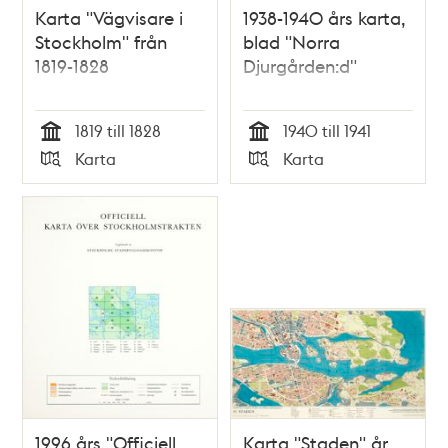
Karta "Vägvisare i
1938-1940 års karta,
Stockholm" från
blad "Norra
1819-1828
Djurgården:d"
1819 till 1828
1940 till 1941
Tid
Tid
Karta
Karta
Typ
Typ
1996 års "Officiell
Karta "Staden" år