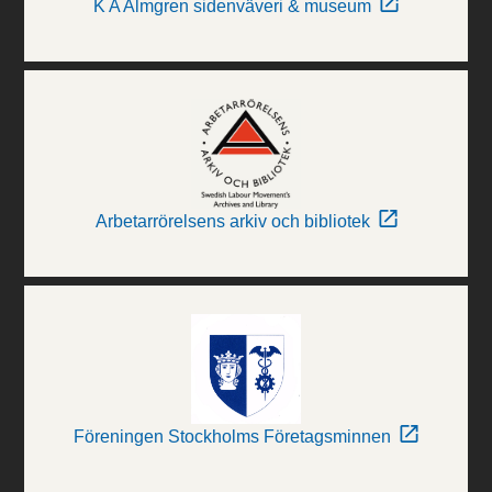
K A Almgren sidenväveri & museum
Arbetarrörelsens arkiv och bibliotek
Föreningen Stockholms Företagsminnen