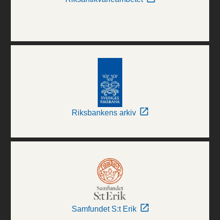
Riksbankens arkiv
Samfundet S:t Erik