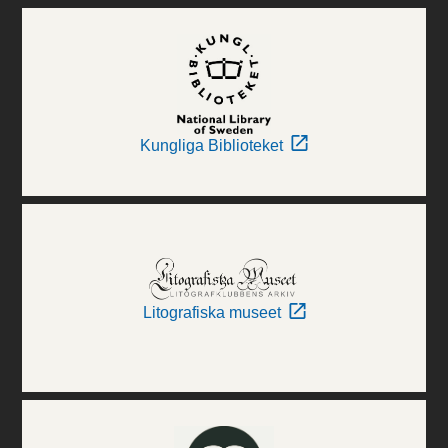
Kungliga Biblioteket
Litografiska museet