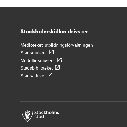
Kontakt
Stockholmskällan
Stockholmskällan drivs av
Medioteket, utbildningsförvaltningen
Stadsmuseet
Medeltidsmuseet
Stadsbiblioteket
Stadsarkivet