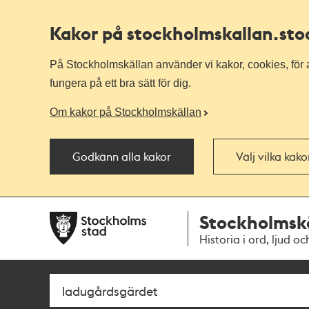
Kakor på stockholmskallan
.st
På Stockholmskällan använder vi kakor, cookies, för a
fungera på ett bra sätt för dig.
Om kakor på Stockholmskällan
Godkänn alla kakor
Välj vilka kak
Till
Till
Stockholmsk
navigationen
huvudinnehållet
Historia i ord, ljud oc
Sök
Fritextsök