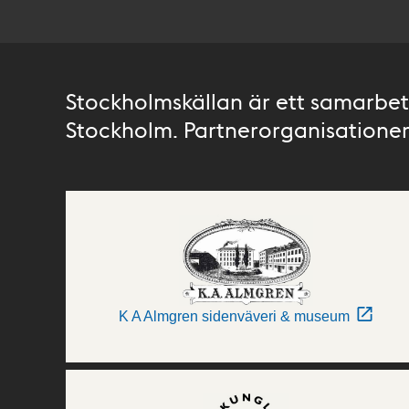
Stockholmskällan är ett samarbete
Stockholm. Partnerorganisationer 
K A Almgren sidenväveri & museum