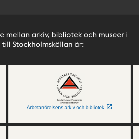
 mellan arkiv, bibliotek och museer i
till Stockholmskällan är:
Arbetarrörelsens arkiv och bibliotek