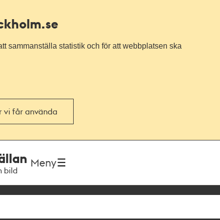
ockholm.se
tt sammanställa statistik och för att webbplatsen ska
or vi får använda
ällan
Meny
h bild