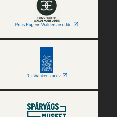
Prins Eugens Waldemarsudde
Riksbankens arkiv