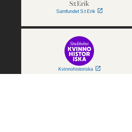
Samfundet S:t Erik
Kvinnohistoriska
Världskulturmuseerna