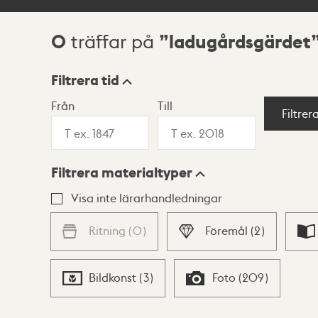
0
ladugårdsgärdet
träffar på
Sökresultat
Filtrera tid
Från
Till
Visningsläge
Filtrer
Filtrera materialtyper
Lista
Karta
Visa inte lärarhandledningar
Ritning
(
0
)
Föremål
(
2
)
Bildkonst
(
3
)
Foto
(
209
)