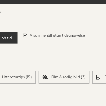
Visa innehåll utan tidsangivelse
a på tid
Litteraturtips
(
15
)
Film & rörlig bild
(
3
)