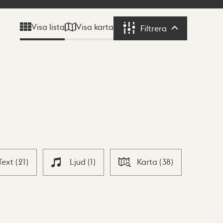
Visa karta
Visa lista
Filtrera
Filtrera
Text
(
21
)
Ljud
(
1
)
Karta
(
38
)