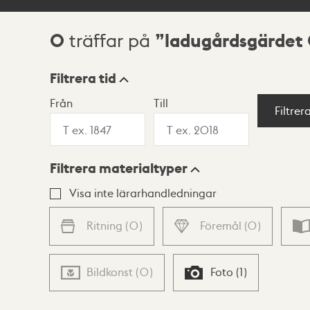
0
ladugårdsgärdet
träffar på
Sökresultat
Filtrera tid
Från
Till
Visningsläge
Filtrer
Filtrera materialtyper
Lista
Karta
Visa inte lärarhandledningar
Ritning
(
0
)
Föremål
(
0
)
Bildkonst
(
0
)
Foto
(
1
)