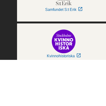
Samfundet S:t Erik
Kvinnohistoriska
Världskulturmuseerna