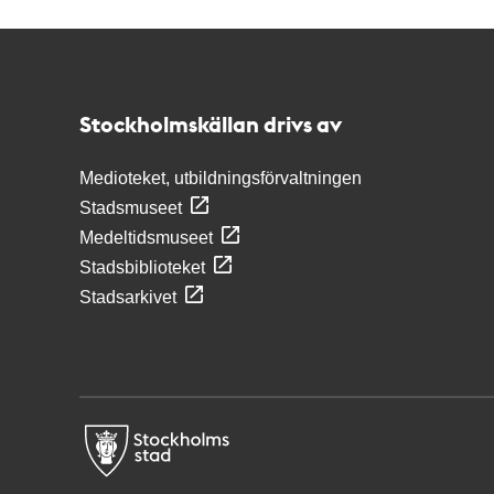
Kontakt
Stockholmskällan
Stockholmskällan drivs av
Medioteket, utbildningsförvaltningen
Stadsmuseet
Medeltidsmuseet
Stadsbiblioteket
Stadsarkivet