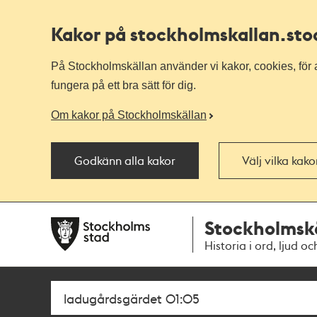
Kakor på stockholmskallan
.st
På Stockholmskällan använder vi kakor, cookies, för a
fungera på ett bra sätt för dig.
Om kakor på Stockholmskällan
Godkänn alla kakor
Välj vilka kak
Till
Till
Stockholmsk
navigationen
huvudinnehållet
Historia i ord, ljud oc
Sök
Fritextsök