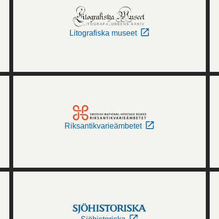
Litografiska museet
Riksantikvarieämbetet