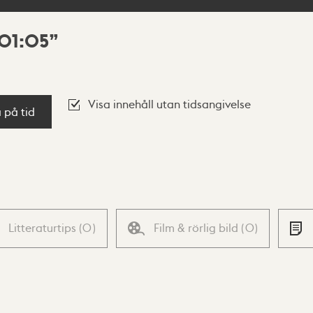
 01:05
Visa innehåll utan tidsangivelse
a på tid
Litteraturtips
(
0
)
Film & rörlig bild
(
0
)