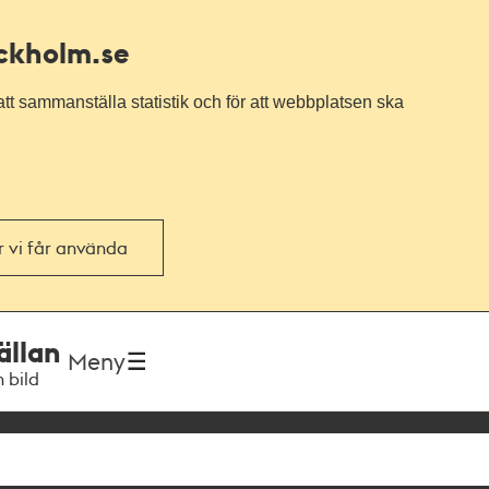
ockholm.se
tt sammanställa statistik och för att webbplatsen ska
or vi får använda
ällan
Meny
h bild