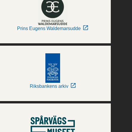
Prins Eugens Waldemarsudde
Riksbankens arkiv