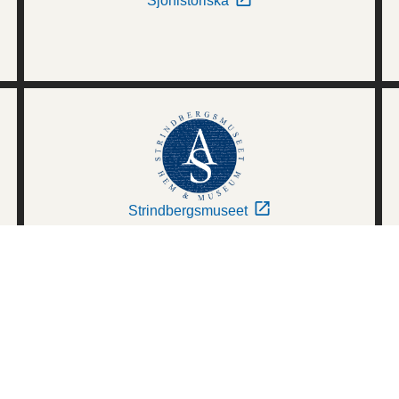
Sjöhistoriska
Strindbergsmuseet