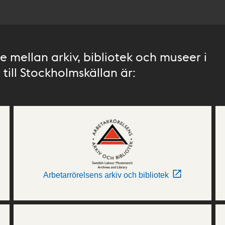
 mellan arkiv, bibliotek och museer i
till Stockholmskällan är:
Arbetarrörelsens arkiv och bibliotek