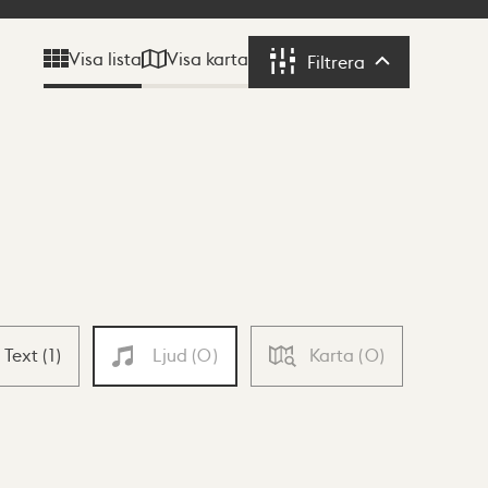
Visa karta
Visa lista
Filtrera
Filtrera
Text
(
1
)
Ljud
(
0
)
Karta
(
0
)