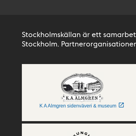
Stockholmskällan är ett samarbete
Stockholm. Partnerorganisationer 
K A Almgren sidenväveri & museum