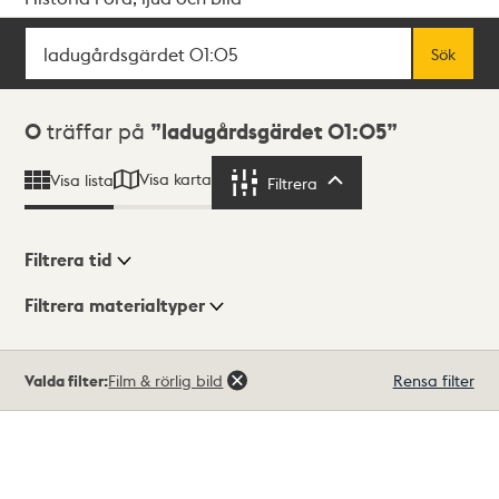
Sök
Fritextsök
Sök
Sökresultat
0
träffar på
ladugårdsgärdet 01:05
Visa karta
Visa lista
Filtrera
Filtrera
Filtrera tid
Filtrera materialtyper
Visningsläge
Totalt
Valda filter:
Film & rörlig bild
Rensa filter
0
träffar
Lista
Karta