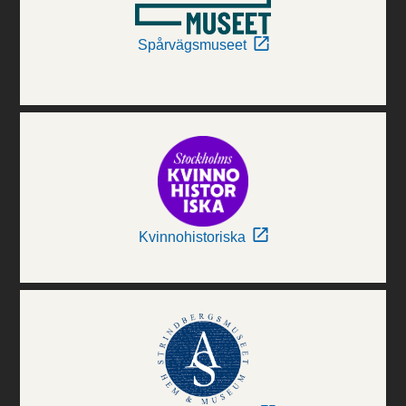
Spårvägsmuseet
Kvinnohistoriska