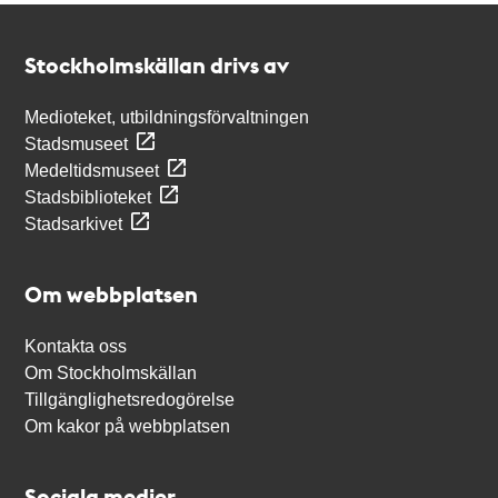
Kontakt
Stockholmskällan
Stockholmskällan drivs av
Medioteket, utbildningsförvaltningen
Stadsmuseet
Medeltidsmuseet
Stadsbiblioteket
Stadsarkivet
Om webbplatsen
Kontakta oss
Om Stockholmskällan
Tillgänglighetsredogörelse
Om kakor på webbplatsen
Sociala medier