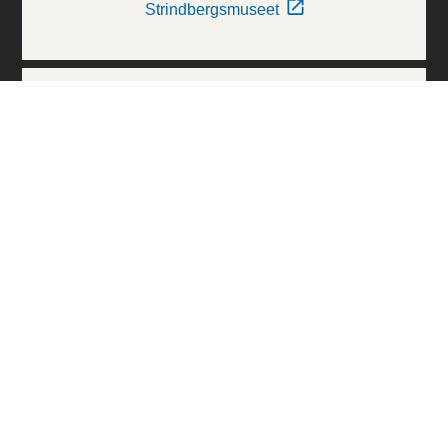
Strindbergsmuseet
Thielska Galleriet
Världskulturmuseerna