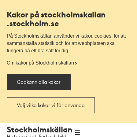
Kakor på stockholmskallan
.stockholm.se
På Stockholmskällan använder vi kakor, cookies, för att
sammanställa statistik och för att webbplatsen ska
fungera på ett bra sätt för dig.
Om kakor på Stockholmskällan
Godkänn alla kakor
Välj vilka kakor vi får använda
Till
Till
Stockholmskällan
navigationen
huvudinnehållet
Historia i ord, ljud och bild