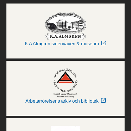
K A Almgren sidenväveri & museum
Arbetarrörelsens arkiv och bibliotek