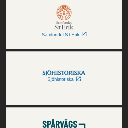
Samfundet S:t Erik
Sjöhistoriska