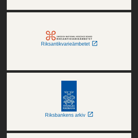
Riksantikvarieämbetet
Riksbankens arkiv