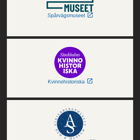
Spårvägsmuseet
Kvinnohistoriska