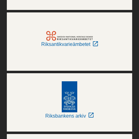
Riksantikvarieämbetet
Riksbankens arkiv