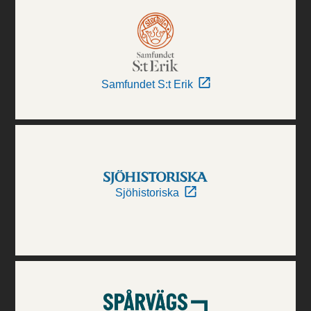
Samfundet S:t Erik
Sjöhistoriska