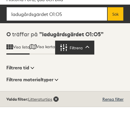
Sök
Fritextsök
Sök
Sökresultat
0
träffar på
ladugårdsgärdet 01:05
Visa karta
Visa lista
Filtrera
Filtrera
Filtrera tid
Filtrera materialtyper
Visningsläge
Totalt
Valda filter:
Litteraturtips
Rensa filter
0
träffar
Lista
Karta