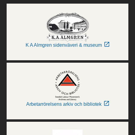
K A Almgren sidenväveri & museum
Arbetarrörelsens arkiv och bibliotek