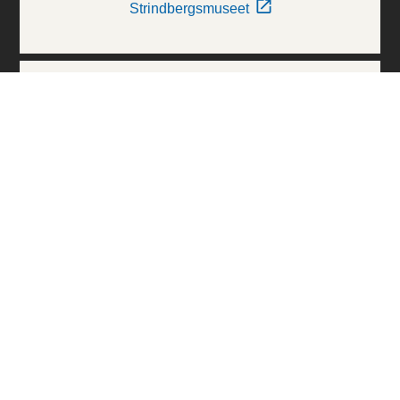
Strindbergsmuseet
Thielska Galleriet
Världskulturmuseerna