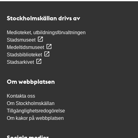
Kontakt
Stockholmskällan
Stockholmskällan drivs av
Medioteket, utbildningsförvaltningen
Stadsmuseet
Medeltidsmuseet
Stadsbiblioteket
Stadsarkivet
Om webbplatsen
Kontakta oss
Om Stockholmskällan
Tillgänglighetsredogörelse
Om kakor på webbplatsen
Sociala medier