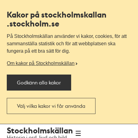
Kakor på stockholmskallan
.stockholm.se
På Stockholmskällan använder vi kakor, cookies, för att
sammanställa statistik och för att webbplatsen ska
fungera på ett bra sätt för dig.
Om kakor på Stockholmskällan
Godkänn alla kakor
Välj vilka kakor vi får använda
Till
Till
Stockholmskällan
navigationen
huvudinnehållet
Historia i ord, ljud och bild