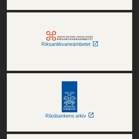
Riksantikvarieämbetet
Riksbankens arkiv