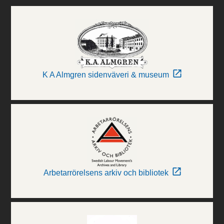
K A Almgren sidenväveri & museum
Arbetarrörelsens arkiv och bibliotek