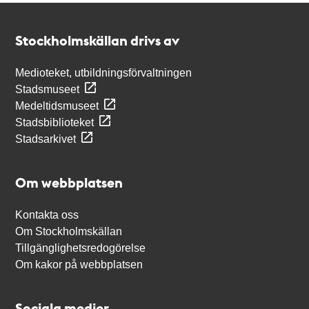
Kontakt
Stockholmskällan
Stockholmskällan drivs av
Medioteket, utbildningsförvaltningen
Stadsmuseet
Medeltidsmuseet
Stadsbiblioteket
Stadsarkivet
Om webbplatsen
Kontakta oss
Om Stockholmskällan
Tillgänglighetsredogörelse
Om kakor på webbplatsen
Sociala medier