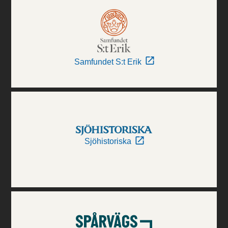
Samfundet S:t Erik
Sjöhistoriska