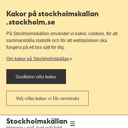
Kakor på stockholmskallan
.stockholm.se
På Stockholmskällan använder vi kakor, cookies, för att
sammanställa statistik och för att webbplatsen ska
fungera på ett bra sätt för dig.
Om kakor på Stockholmskällan
Godkänn alla kakor
Välj vilka kakor vi får använda
Till
Till
Stockholmskällan
navigationen
huvudinnehållet
Historia i ord, ljud och bild