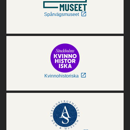
Spårvägsmuseet
Kvinnohistoriska