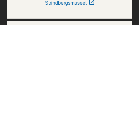
Strindbergsmuseet
Thielska Galleriet
Världskulturmuseerna