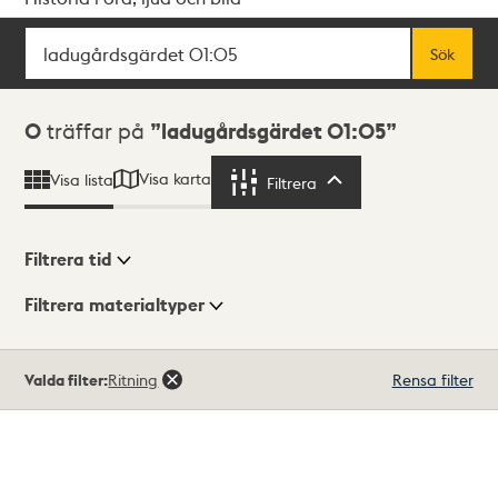
Sök
Fritextsök
Sök
Sökresultat
0
träffar på
ladugårdsgärdet 01:05
Visa karta
Visa lista
Filtrera
Filtrera
Filtrera tid
Filtrera materialtyper
Visningsläge
Totalt
Valda filter:
Ritning
Rensa filter
0
träffar
Lista
Karta