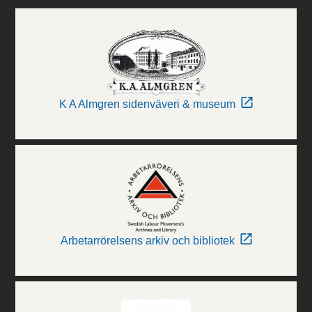
K A Almgren sidenväveri & museum
Arbetarrörelsens arkiv och bibliotek