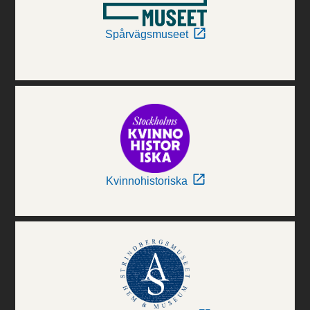
Spårvägsmuseet
Kvinnohistoriska