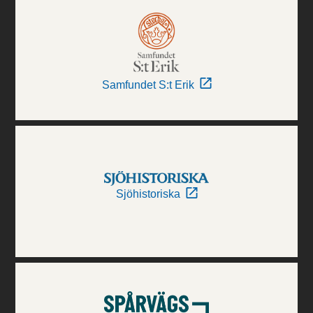
Samfundet S:t Erik
Sjöhistoriska