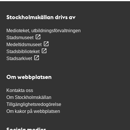
Kontakt
Stockholmskällan
Stockholmskällan drivs av
Medioteket, utbildningsförvaltningen
Stadsmuseet
Medeltidsmuseet
Stadsbiblioteket
Stadsarkivet
Om webbplatsen
Kontakta oss
Om Stockholmskällan
Tillgänglighetsredogörelse
Om kakor på webbplatsen
Sociala medier