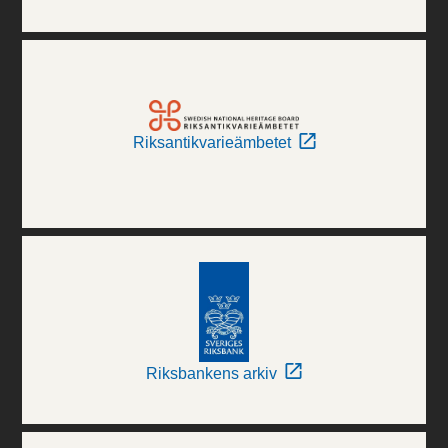
Riksantikvarieämbetet
Riksbankens arkiv