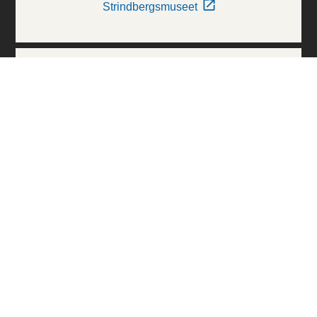
Strindbergsmuseet
Thielska Galleriet
Världskulturmuseerna