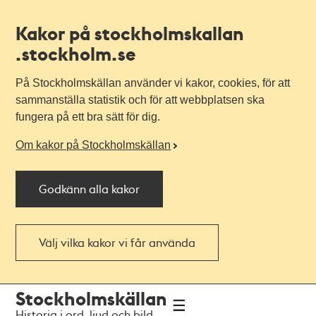
Kakor på stockholmskallan
.stockholm.se
På Stockholmskällan använder vi kakor, cookies, för att
sammanställa statistik och för att webbplatsen ska
fungera på ett bra sätt för dig.
Om kakor på Stockholmskällan
Godkänn alla kakor
Välj vilka kakor vi får använda
Till
Till
Stockholmskällan
navigationen
huvudinnehållet
Historia i ord, ljud och bild