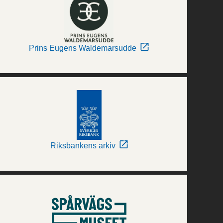
Prins Eugens Waldemarsudde
Riksbankens arkiv