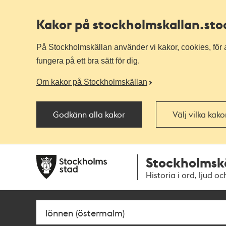
Kakor på stockholmskallan
.st
På Stockholmskällan använder vi kakor, cookies, för a
fungera på ett bra sätt för dig.
Om kakor på Stockholmskällan
Godkänn alla kakor
Välj vilka kak
Till
Till
Stockholmsk
navigationen
huvudinnehållet
Historia i ord, ljud oc
Sök
Fritextsök