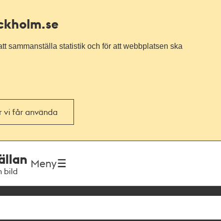
ockholm.se
tt sammanställa statistik och för att webbplatsen ska
or vi får använda
ällan
Meny
h bild