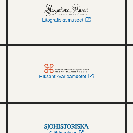
Litografiska museet
Riksantikvarieämbetet