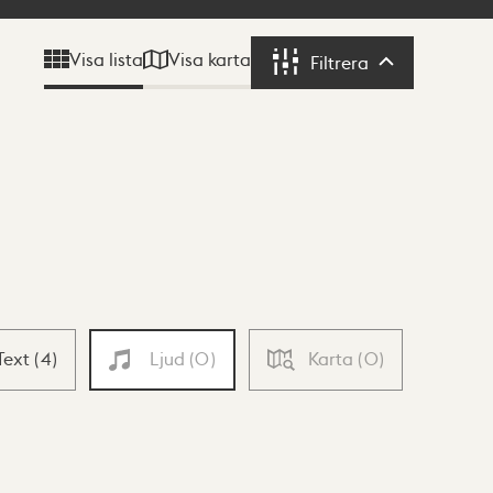
Visa karta
Visa lista
Filtrera
Filtrera
Text
(
4
)
Ljud
(
0
)
Karta
(
0
)