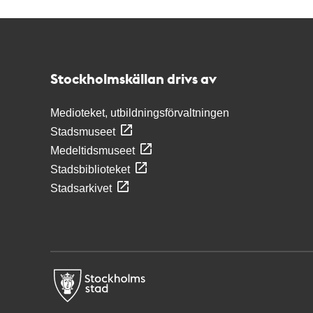
Kontakt
Stockholmskällan
Stockholmskällan drivs av
Medioteket, utbildningsförvaltningen
Stadsmuseet
Medeltidsmuseet
Stadsbiblioteket
Stadsarkivet