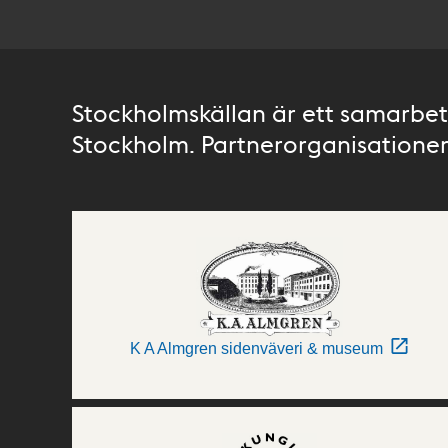
Stockholmskällan är ett samarbete
Stockholm. Partnerorganisationer 
K A Almgren sidenväveri & museum