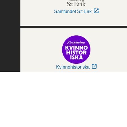
Samfundet S:t Erik
Kvinnohistoriska
Världskulturmuseerna