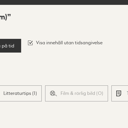
m)
Visa innehåll utan tidsangivelse
a på tid
Litteraturtips
(
1
)
Film & rörlig bild
(
0
)