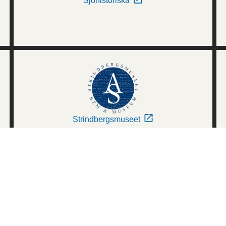
Sjöhistoriska
Strindbergsmuseet