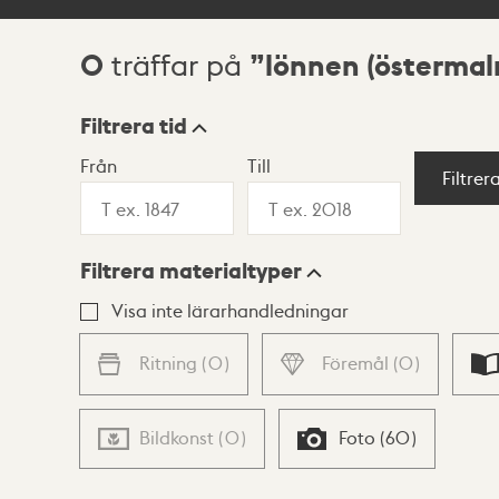
0
lönnen (östermal
träffar på
Sökresultat
Filtrera tid
Från
Till
Visningsläge
Filtrer
Filtrera materialtyper
Lista
Karta
Visa inte lärarhandledningar
Ritning
(
0
)
Föremål
(
0
)
Bildkonst
(
0
)
Foto
(
60
)