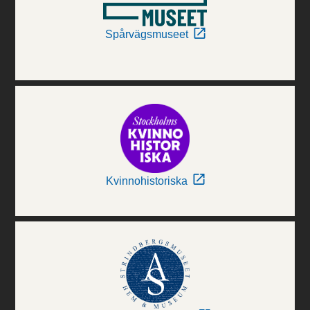
Spårvägsmuseet
Kvinnohistoriska